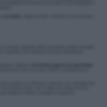
 probabilità di trombosi profonde ai vasi sanguigni e
itaria.
 e cervello)
, meglio evitarli o limitarsi a un bicchiere
ta è normale: dipende dalla scomparsa degli estrogeni
ni maschili) che riducono la forza muscolare»,
 palestra. Bastano
30 minuti al giorno di camminata
posizione al sole favorisce infatti la produzione di
ece aiutarti a tonificare i muscoli, con vantaggi per
ò il movimento fisico non è nelle tue corde prova a
 che rilassa la mente e scioglie le tensioni».