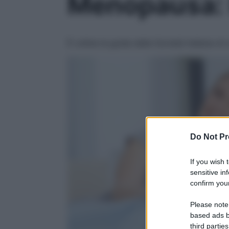
Menopausa: l
È online la guida della Società italiana di
Do Not Pr
If you wish 
sensitive in
confirm your
Please note
based ads b
third parties