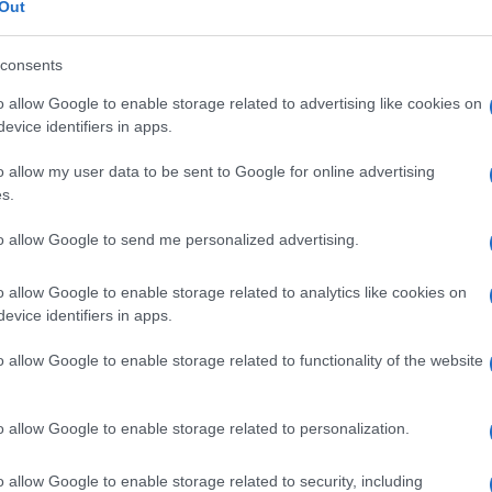
Out
», spiega Anna Maria Paoletti, professore ordinario
consents
l’Università di Cagliari.
o allow Google to enable storage related to advertising like cookies on
ina D
(necessaria per il deposito del calcio nelle
evice identifiers in apps.
chiamento delle cellule), le
vitamine del gruppo B
,
utilizzare al meglio l’energia contenuta negli
o allow my user data to be sent to Google for online advertising
ono fluido il sangue e proteggono il cuore e il
s.
to allow Google to send me personalized advertising.
o allow Google to enable storage related to analytics like cookies on
evice identifiers in apps.
initivo della vita fertile la secrezione di
te, causando una riduzione del dispendio
o allow Google to enable storage related to functionality of the website
umulare grasso
, che si localizza (come negli uomini)
isce l’esperta.
o allow Google to enable storage related to personalization.
borati e i grassi di origine animale
: perché sono
iammatorio dell’organismo che apre la porta a diversi
o allow Google to enable storage related to security, including