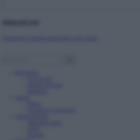
Abbonati ora!
Starbene ti regala benessere ogni mese!
Benessere
Psicologia
Rimedi naturali
Bellezza
Salute
News
Problemi e soluzioni
Alimentazione
Mangiare sano
Diete
Ricette