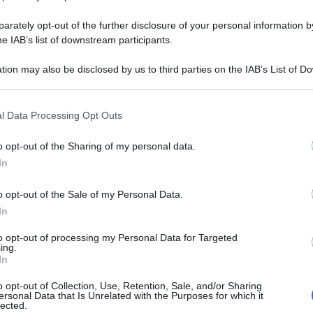
rately opt-out of the further disclosure of your personal information by
he IAB’s list of downstream participants.
tion may also be disclosed by us to third parties on the IAB’s List of 
 that may further disclose it to other third parties.
 that this website/app uses one or more Google services and may gath
l Data Processing Opt Outs
including but not limited to your visit or usage behaviour. You may click 
 to Google and its third-party tags to use your data for below specifi
o opt-out of the Sharing of my personal data.
ogle consent section.
In
ti preferite
o opt-out of the Sale of my Personal Data.
In
to opt-out of processing my Personal Data for Targeted
ing.
In
o opt-out of Collection, Use, Retention, Sale, and/or Sharing
ersonal Data that Is Unrelated with the Purposes for which it
lected.