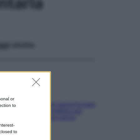
ntarla
ggi anche
sonal or
Doccia, lavarsi tutti i giorni fa male
ection to
alla pelle? I miti da sfatare per
proteggerla davvero senza
stressarla
nterest-
closed to