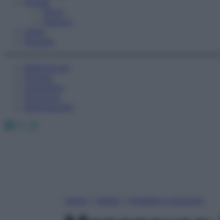
Fitness
Sport
Esercizi
Video
Podcast
Medicina AZ
Farmaci
Calcolatori
Oroscopo
Abbonamenti
Facebook
X
Instagram
Home
»
Salute
»
Problemi e soluzioni