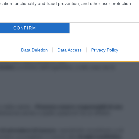
cation functionality and fraud prevention, and other user protection.
CONFIRM
e dell’elasticità e dell’idratazione dei tessuti che
cchezza. Possono inoltre aumentare le
infiammazioni
ssoressa Paoletti.
Data Deletion
Data Access
Privacy Policy
sti disturbi sforzati di bere da
un litro e mezzo a
Darai una mano anche ai reni,
tossine
prodotte dall’organismo, e alle ossa (se la
 della salute. «
Possono essere responsabili di una
ttenzione anche a quello passivo!) ha un effetto
 di ammalarsi di tumore
, soprattutto ai polmoni, e di
ndere sconsigliato il ricorso alla
terapia sostitutiva