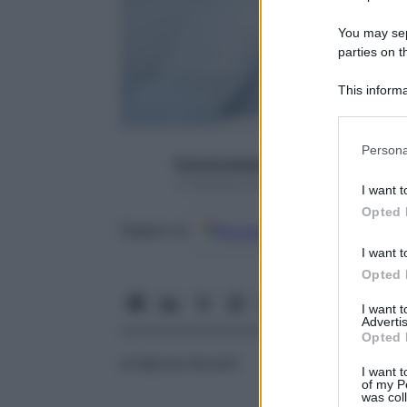
You may sepa
parties on t
This informa
Participants
Please note
Persona
information 
francescapapa07
deny consent
17 Gennaio 2017 – Lettura 3 minuti
I want t
in below Go
Opted 
Google
Discover
Fon
Seguici su
I want t
Opted 
I want 
Advertis
Opted 
di Marzia Nicolini
I want t
of my P
was col