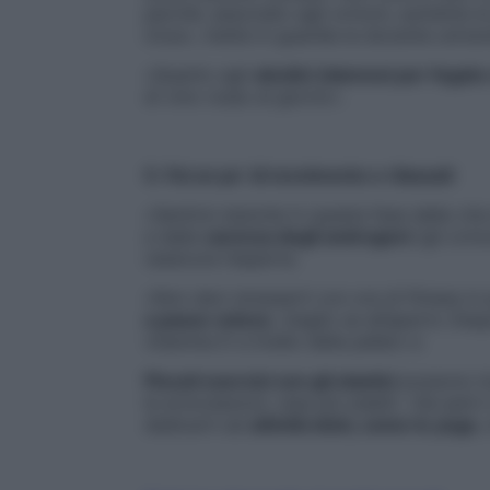
perché, associato agli ormoni, aumenta le
ictus», mette in guardia la docente univers
«Quanto agli
alcolici (dannosi per fegato
di vino rosso al giorno».
5. Fai un po’ di movimento e rilassati
«Sentirsi stanche in questa fase della vi
e dalla
carenza degli androgeni
(gli ormo
rassicura l’esperta.
«Non devi stressarti con ore di fitness in
a passo veloce
, meglio se all’aperto (l’es
vitamina D a livello della pelle)».ù
Piccoli esercizi con gli elastici
possono inv
le articolazioni, rese più stabili. «Se per
dedicarti ad
attività dolci, come lo yoga
,