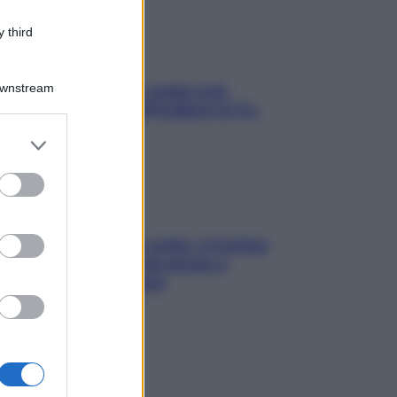
 third
Downstream
Aria condizionata: usala così,
senza rischiare raffreddore & Co.
er and store
to grant or
ed purposes
Mindfulness tra le vette: a Cortina
due giorni lontani da stress e
ansia da smartphone