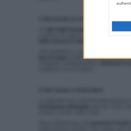
authenti
3. Bevi anche se non hai sete
«Il
calo degli estrogeni
causa la diminuzion
rivestono la vagina, con conseguente se
della vescica (o cistiti)
», precisa la profe
«Per prevenire o contrastare entrambi que
due di acqua
, preferibilmente naturale». 
impegnati costantemente a
eliminare le 
sceglierai ricca di calcio).
4. Non fumare e limita l’alcol
Le sigarette sono nemiche della bellezza e
menopausa anticipata
, perché il fumo (a
tossico a livello delle ovaie.
Senza dimenticare che
aumenta il rischio
avere disturbi cardiaci. Non ultimo, può re