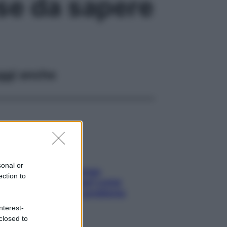
se da sapere
ggi anche
sonal or
Capelli spezzati lungo
ection to
l’attaccatura? Scopri come
risolvere l’annoso problema
nterest-
closed to