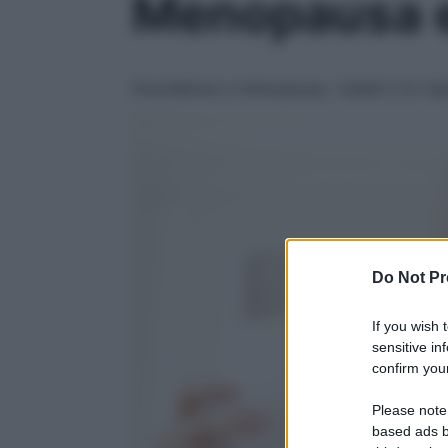
Menopausa e
Gravidanza e menopausa, i dubbi e le ris
Do Not Pr
If you wish 
sensitive in
confirm your
Please note
based ads b