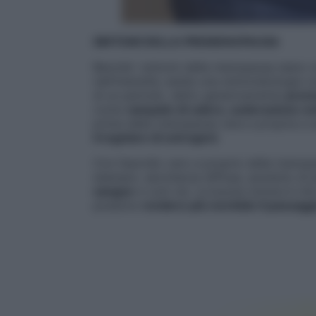
SINTOMI DELLA PREMENOPAUSA
Benché i sintomi della menopausa siano
nell’intensità, esiste una sintomatologia 
di un periodo, detto genericamente
prem
come
vampate di calore, sudorazione no
prima della menopausa vera e propria e so
irregolare di estrogeni
.
Con l’esordio vero e proprio della menopa
esempio, secchezza diffusa, aumento di 
sangue
e così via. La buona notizia è ch
possono
rendere più morbido il passaggio 