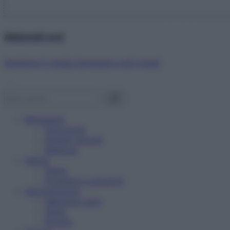
Abbonati ora!
Starbene ti regala benessere ogni mese!
Benessere
Psicologia
Rimedi naturali
Bellezza
Salute
News
Problemi e soluzioni
Alimentazione
Mangiare sano
Diete
Ricette