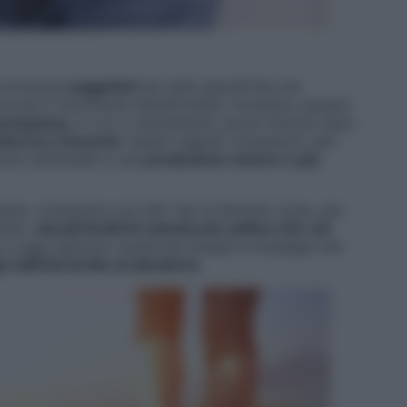
 comunque
soggettivi
sia nella specificità che
comune e facilmente identificabile. Possiamo parlare
enopausa
, in cui si manifestano alcuni sintomi tipici
tturna e insonnia
. Questi segnali compaiono ben
no attribuibili a una
produzione minore e più
usa, compaiono poi altri tipi di disturbi come, per
peso,
elevati livelli di colesterolo cattivo LDL nel
e a oggi esistono numerose terapie e strategie che
dall’età fertile al climaterio
.