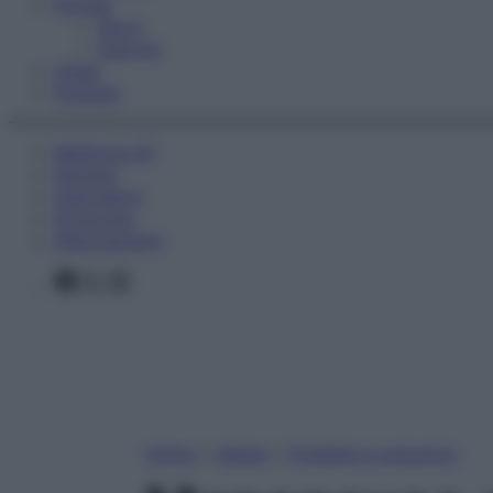
Fitness
Sport
Esercizi
Video
Podcast
Medicina AZ
Farmaci
Calcolatori
Oroscopo
Abbonamenti
Facebook
X
Instagram
Home
»
Salute
»
Problemi e soluzioni