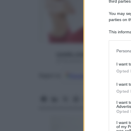
third parties
You may sepa
parties on t
This informa
Participants
Please note
Persona
rossetto_rosso
information 
deny consent
28 Novembre 2016 – Lettura 4 minuti
I want t
in below Go
Opted 
Google
Discover
Fon
Seguici su
I want t
Opted 
I want 
Advertis
Opted 
I want t
of my P
was col