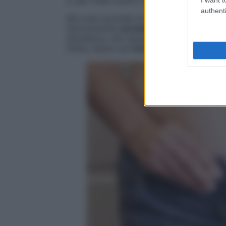
authenti
Ma cosa succede al corpo della donna q
tecnicamente
arresto delle mestruazioni
sfumature, che riguardano non soltanto il 
Infine, esiste una
correlazione molto str