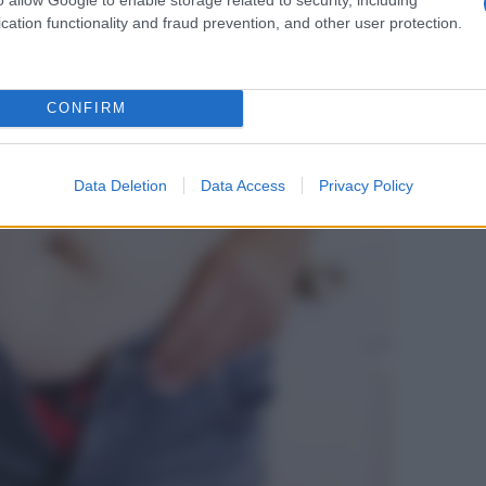
cation functionality and fraud prevention, and other user protection.
uando entra in menopausa? Menopausa significa
ma questo termine include ulteriori e molteplici
corpo bensì l’
intera sfera psichica della donna
.
etta tra gravidanza e premenopausa
.
CONFIRM
Data Deletion
Data Access
Privacy Policy