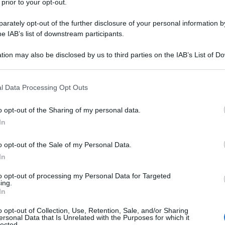
 prior to your opt-out.
rately opt-out of the further disclosure of your personal information by
he IAB’s list of downstream participants.
tion may also be disclosed by us to third parties on the IAB’s List of 
 that may further disclose it to other third parties.
 that this website/app uses one or more Google services and may gath
l Data Processing Opt Outs
including but not limited to your visit or usage behaviour. You may click 
 to Google and its third-party tags to use your data for below specifi
o opt-out of the Sharing of my personal data.
ogle consent section.
In
ti preferite
o opt-out of the Sale of my Personal Data.
In
to opt-out of processing my Personal Data for Targeted
ing.
In
o opt-out of Collection, Use, Retention, Sale, and/or Sharing
ersonal Data that Is Unrelated with the Purposes for which it
lected.