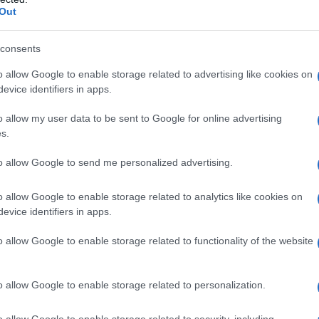
Out
consents
o allow Google to enable storage related to advertising like cookies on
evice identifiers in apps.
o allow my user data to be sent to Google for online advertising
s.
to allow Google to send me personalized advertising.
o allow Google to enable storage related to analytics like cookies on
evice identifiers in apps.
de
sono due momenti delicatissimi nel corso della vita
o allow Google to enable storage related to functionality of the website
evata ha spostato più in là negli anni anche l’inizio
no dimostrato che nei paesi del Sud, le donne entrano
 avviene nei paesi scandinavi.
o allow Google to enable storage related to personalization.
nopausa è intorno ai 50-52 anni
di età. Questo dato
li variazioni a seconda dei singoli casi.
o allow Google to enable storage related to security, including