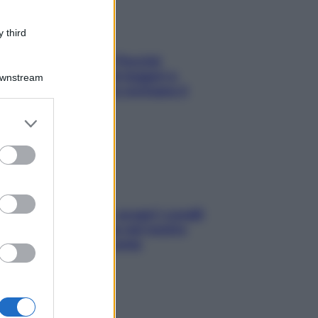
 third
Fame dopo cena? Perché
succede e 6 snack leggeri e
Downstream
appetitosi che non rovinano il
sonno
er and store
to grant or
ed purposes
Non solo Maldive: scopri i coralli
che si nascondono nel nostro
Mediterraneo (e come
proteggerli)