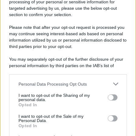
processing of your personal or sensitive information for
targeted advertising by us, please use the below opt-out
section to confirm your selection.
Please note that after your opt-out request is processed you
may continue seeing interest-based ads based on personal
information utilized by us or personal information disclosed to
third parties prior to your opt-out.
You may separately opt-out of the further disclosure of your
personal information by third parties on the IAB’s list of
downstream participants.
Personal Data Processing Opt Outs
This information may also be disclosed by us to third parties
on the IAB’s List of Downstream Participants that may further
I want to opt-out of the Sharing of my
disclose it to other third parties.
personal data.
Opted In
Please note that this website/app uses one or more Google
services and may gather and store information including but
I want to opt-out of the Sale of my
Personal Data.
not limited to your visit or usage behaviour. You may click to
Opted In
grant or deny consent to Google and its third-party tags to
use your data for below specified purposes in below Google