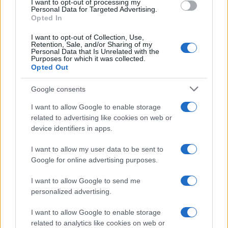
I want to opt-out of processing my
consent section.
Personal Data for Targeted Advertising.
Opted In
I want to opt-out of Collection, Use,
Retention, Sale, and/or Sharing of my
Personal Data that Is Unrelated with the
Purposes for which it was collected.
Opted Out
Google consents
I want to allow Google to enable storage
related to advertising like cookies on web or
device identifiers in apps.
I want to allow my user data to be sent to
Google for online advertising purposes.
I want to allow Google to send me
personalized advertising.
I want to allow Google to enable storage
related to analytics like cookies on web or