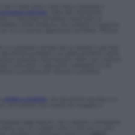
 mal di testa diurno inizia improvvisamente a
a
pressione arteriosa
. «Oltre alla misurazione
base o il neurologo potrebbero prescrivere un
siddetto holter pressorio, che consente di registrare
ore, con un piccolo apparecchio portatile», riferisce
ti con pressione normale-alta se durante la giornata
i alle attività quotidiane e se questi persistono anche
nsione arteriosa misconosciuta, infatti, può costituire
già di emicrania. A quel punto, trattandosi di una
ttare la pressione per risolvere il problema.
la
cefalea a grappolo
, che tipicamente esordisce tra
nno, ed è sempre così violenta da risvegliare il
l’intensità degli attacchi, che si ripetono ciclicamente
chema, per cui compare tutte le notti per un certo
one», ammette la dottoressa Cevoli. È un
dolore