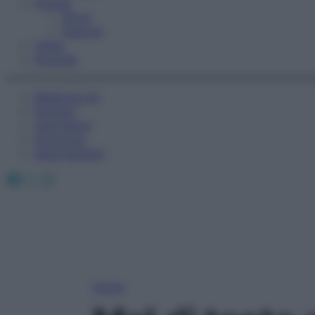
Fitness
Sport
Esercizi
Video
Podcast
Medicina AZ
Farmaci
Calcolatori
Oroscopo
Abbonamenti
Facebook
X
Instagram
Home