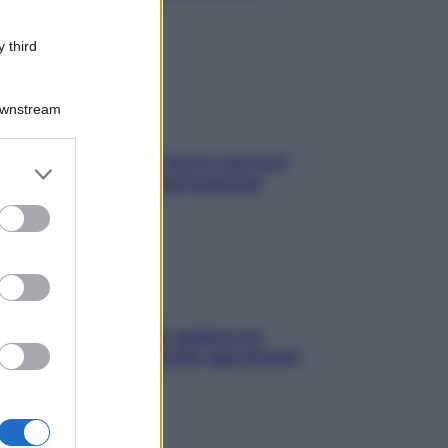
cuore
 third
Downstream
Contare le calorie serve ancora?
er and store
La risposta della nutrizionista
to grant or
ed purposes
L’oroscopo food di Jupiter per
l’estate 2026 dedicato agli amanti
del cibo