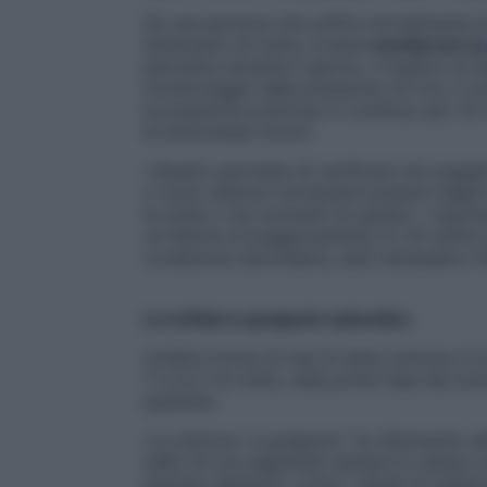
Se una persona che soffre normalmente di
lamentarlo di notte, è bene
monitorare l
periodica durante il giorno, il medico di 
monitoraggio della pressione 24 ore, il co
la pressione arteriosa in continuo per 24 
la dottoressa Cevoli.
«Questo permette di verificare nei sogget
ci sono ulteriori incrementi pressori legat
la notte o nei momenti di quiete». L’iperte
un fattore di peggioramento in chi soffre 
condizione secondaria, sarà necessario tra
La cefalea a grappolo episodica
Un’altra forma di mal di testa notturno è 
l’1 e le 2 di notte, nella prima fase del so
paziente.
«La dicitura “a grappolo” fa riferimento al
nelle 24 ore seguendo sempre lo stesso s
periodo dell’anno, come i cambi di stagi