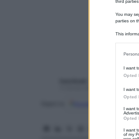
third parties
You may sepa
parties on t
This informa
Participants
Please note
Persona
information 
deny consent
I want t
in below Go
Opted 
Paola Rinaldi
15 Gennaio 2025 – Lettura 6 minuti
I want t
Opted 
Google
Discover
Fon
Seguici su
I want 
Advertis
Opted 
I want t
of my P
was col