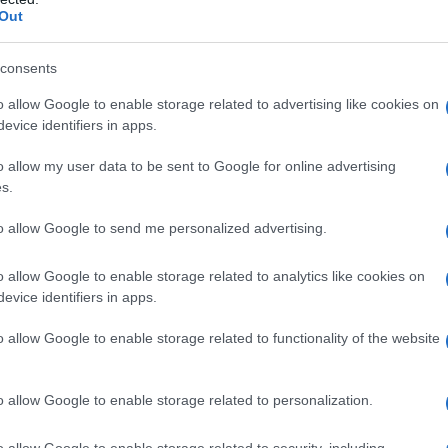
Out
ebbe rappresentare il momento in cui ci sentiamo più
arci con un fastidioso
mal di testa
, pronto a rovinarci
consents
rometterla del tutto.
o allow Google to enable storage related to advertising like cookies on
a, anche se l’età può caratterizzarne l’andamento»,
evice identifiers in apps.
onsabile del Programma Cefalee ed Algie Facciali
iche di Bologna. «Da bambini, il mal di testa tende ad
o allow my user data to be sent to Google for online advertising
re fa scomparire il sintomo. In età adulta, invece, in
s.
e, per cui l’emicrania tende tipicamente a esordire di
uesto disturbo».
to allow Google to send me personalized advertising.
 ritmi circadiani del sonno, cioè quei meccanismi
o stato di sonno e quello di veglia. «Se il dolore è
o allow Google to enable storage related to analytics like cookies on
are il risveglio; in caso contrario, aumenta
evice identifiers in apps.
ge al mattino», riferisce l’esperta. «Con uno
 più idonea per poter agire in prevenzione o per
o allow Google to enable storage related to functionality of the website
o allow Google to enable storage related to personalization.
 la cosiddetta
cefalea ipnica
, che è tipica della
o allow Google to enable storage related to security, including