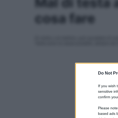
Mal di testa 
cosa fare
Di notte o al mattino, può accadere di sv
Tante sono le cause possibili, sempre da i
Do Not Pr
If you wish 
sensitive in
confirm your
Please note
based ads b