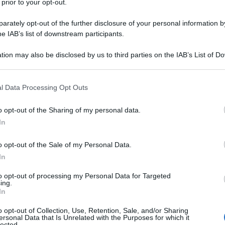
 prior to your opt-out.
rately opt-out of the further disclosure of your personal information by
he IAB’s list of downstream participants.
tion may also be disclosed by us to third parties on the IAB’s List of 
 that may further disclose it to other third parties.
 that this website/app uses one or more Google services and may gath
l Data Processing Opt Outs
including but not limited to your visit or usage behaviour. You may click 
 to Google and its third-party tags to use your data for below specifi
o opt-out of the Sharing of my personal data.
ogle consent section.
In
o opt-out of the Sale of my Personal Data.
In
ti preferite
to opt-out of processing my Personal Data for Targeted
ing.
In
o opt-out of Collection, Use, Retention, Sale, and/or Sharing
ersonal Data that Is Unrelated with the Purposes for which it
lected.