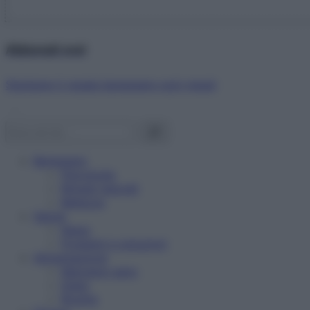
Abbonati ora!
Starbene ti regala benessere ogni mese!
Benessere
Psicologia
Rimedi naturali
Bellezza
Salute
News
Problemi e soluzioni
Alimentazione
Mangiare sano
Diete
Ricette