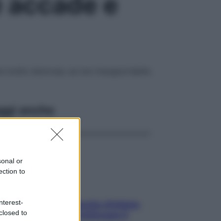
hé accade e
re molto dolorosa, se non insopportabile.
ggi anche
sonal or
ection to
nterest-
In menopausa il rischio d’infarto
closed to
aumenta: è ora di rinforzare il