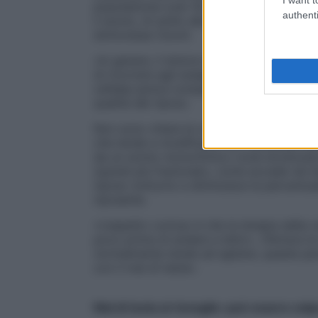
popolazione over 50. «Questi attacchi, br
authenti
il sonno, di solito alla stessa ora della no
dottoressa Cevoli.
«In genere, il dolore dura altri 15-30 min
di ricorrere agli analgesici oppure bevendo
cefalea ipnica compare pressoché tutte le
qualità del riposo.
Non sono chiare le cause: forse c’entra l’
che tende a modificarsi con l’avanzare de
da un sonno monoritmico (cioè strutturat
(quindi più frazionato, come accade nei b
riposo notturno e diminuisce la percentua
riposante.
«L’aspetto curioso è che la terapia della 
poco prima di andare a letto», riferisce l
normalmente tende ad agitare, queste per
con il mal di testa».
Mal di testa al risveglio: può essere col