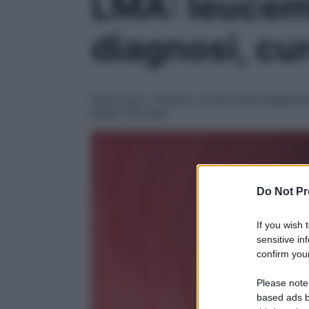
LMA: leucemi
diagnosi, cu
Quali sono i sintomi, come viene diagnos
dopo i 60 anni
Do Not Pr
If you wish 
sensitive in
confirm your
Please note
based ads b