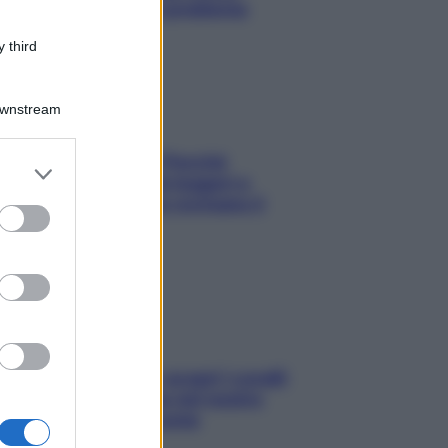
risolvere l’annoso problema
 third
Downstream
Fame dopo cena? Perché
er and store
succede e 6 snack leggeri e
to grant or
appetitosi che non rovinano il
ed purposes
sonno
Non solo Maldive: scopri i coralli
che si nascondono nel nostro
Mediterraneo (e come
proteggerli)