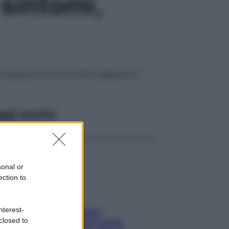
sintomi,
el sangue particolarmente aggressivo
ggi anche
sonal or
ection to
nterest-
Capelli spezzati lungo
closed to
l’attaccatura? Scopri come