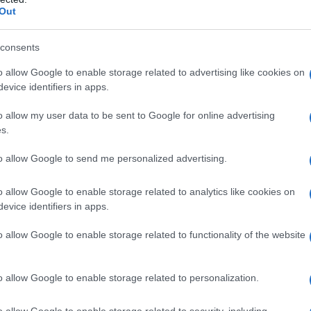
Out
consents
umore del sangue che, se compare dopo i 60 anni, è
o allow Google to enable storage related to advertising like cookies on
i pazienti più giovani. Inoltre, negli “over 65” rema
evice identifiers in apps.
za di
comorbilità
(diabete, ipertensione, disfunzioni
che possono porre delle controindicazioni all’utilizzo
o allow my user data to be sent to Google for online advertising
ensare che in età avanzata la sopravvivenza alla
s.
 diagnosi è del 5 per cento, mentre sotto i 60 anni è
to allow Google to send me personalized advertising.
yn Power (sorella di Romina, verosimilmente colpita
è l’occasione per fare il punto sulle
terapie
adottate
o allow Google to enable storage related to analytics like cookies on
ché di passi avanti ne sono stati fatti, grazie ai
evice identifiers in apps.
munoterapia
e della “terapia mirata” (targhet
 e che vive del sostegno di governi, istituzioni,
o allow Google to enable storage related to functionality of the website
su
sintomi
,
diagnosi
e
cura
della
LMA.
o allow Google to enable storage related to personalization.
e acuta
o allow Google to enable storage related to security, including