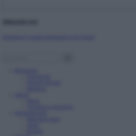
Abbonati ora!
Starbene ti regala benessere ogni mese!
Benessere
Psicologia
Rimedi naturali
Bellezza
Salute
News
Problemi e soluzioni
Alimentazione
Mangiare sano
Diete
Ricette