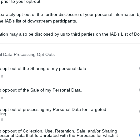
 prior to your opt-out.
rately opt-out of the further disclosure of your personal information by
he IAB’s list of downstream participants.
tion may also be disclosed by us to third parties on the IAB’s List of 
 that may further disclose it to other third parties.
 that this website/app uses one or more Google services and may gath
l Data Processing Opt Outs
including but not limited to your visit or usage behaviour. You may click 
 to Google and its third-party tags to use your data for below specifi
o opt-out of the Sharing of my personal data.
ogle consent section.
In
o opt-out of the Sale of my Personal Data.
In
to opt-out of processing my Personal Data for Targeted
ing.
In
ti preferite
o opt-out of Collection, Use, Retention, Sale, and/or Sharing
ersonal Data that Is Unrelated with the Purposes for which it
lected.