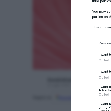
third parties
You may sepa
parties on t
This informa
Participants
Please note
Persona
information 
deny consent
I want t
in below Go
Opted 
I want t
Opted 
Rossella Briganti
9 Luglio 2020 – Lettura 5 minuti
I want 
Advertis
Opted 
Google
Discover
Fon
Seguici su
I want t
of my P
was col