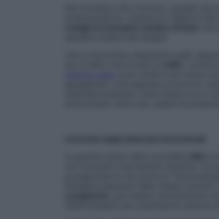
Dal momento che il tumore, causato da una
ematopoietiche, colpisce la “fabbrica del
rivolgersi al proprio medico di base
che 
semplice esame del sangue.
«Se si riscontrano alterazioni quali, appu
non è detto che si tratti di
LMA
», avverte
midollo osseo
sono molte e per avere una
agoaspirato, cioè aspirare un piccolo camp
materiale prelevato viene messo su un vet
microscopio ottico per vedere la presenz
L’avvento degli anticorpi monoclonali
La grande svolta nella cura della
LMA
è a
con innovativi meccanismi d’azione. Fra 
protagonista di una sorta di “immunotera
l’antigene espresso dalle cellule tumoral
ozogamicin
, può essere somministrato da
chemioterapici per potenziarne l’azione an