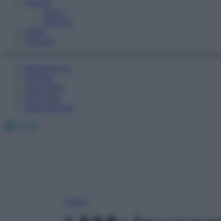
Fitness
Sport
Esercizi
Video
Podcast
Medicina AZ
Farmaci
Calcolatori
Oroscopo
Abbonamenti
Facebook
X
Instagram
Home