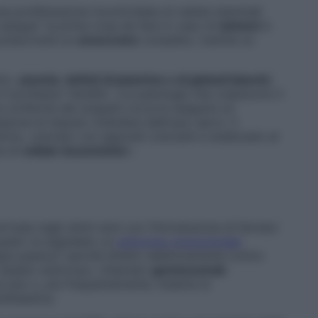
 proliferazione incontrollata di cellule staminali
 sangue” la prima cosa da fare in caso di
sintomi
è
prescriverà un
emocromo
completo, tramite un
nto,
anemia
,
deficit di piastrine e di globuli bianchi
,
 il professor Venditti. «Le patologie che colpiscono il
 conferma dei sospetti occorre eseguire un
ione di tessuto midollare dall’osso sacro. Il
rino, colorato con appositi coloranti e analizzato al
a di
cellule
leucemiche
».
rrivata negli ultimi anni con l’introduzione di farmaci
questi va segnalato un
anticorpo monoclonale
pia passiva” perché diretto selettivamente contro
i. Questo anticorpo, chiamato
gemtuzumab
 solo o, più frequentemente, insieme ai
tiblastica.