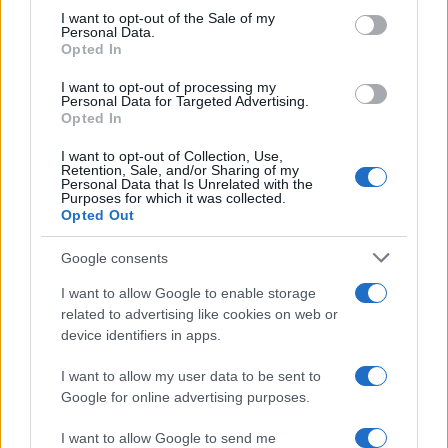
services and may gather and store information including but
I want to opt-out of the Sale of my
Personal Data.
not limited to your visit or usage behaviour. You may click to
Opted In
grant or deny consent to Google and its third-party tags to
use your data for below specified purposes in below Google
I want to opt-out of processing my
consent section.
Personal Data for Targeted Advertising.
Opted In
I want to opt-out of Collection, Use,
Retention, Sale, and/or Sharing of my
Personal Data that Is Unrelated with the
Purposes for which it was collected.
Opted Out
Google consents
I want to allow Google to enable storage
related to advertising like cookies on web or
device identifiers in apps.
I want to allow my user data to be sent to
Google for online advertising purposes.
I want to allow Google to send me