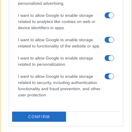
personalized advertising.
I want to allow Google to enable storage
related to analytics like cookies on web or
device identifiers in apps.
I want to allow Google to enable storage
related to functionality of the website or app.
I want to allow Google to enable storage
related to personalization.
I want to allow Google to enable storage
related to security, including authentication
functionality and fraud prevention, and other
user protection.
CONFIRM