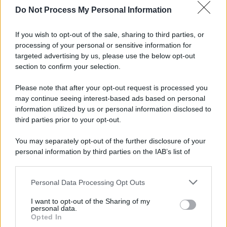
Do Not Process My Personal Information
If you wish to opt-out of the sale, sharing to third parties, or
processing of your personal or sensitive information for
targeted advertising by us, please use the below opt-out
section to confirm your selection.
Please note that after your opt-out request is processed you
may continue seeing interest-based ads based on personal
information utilized by us or personal information disclosed to
third parties prior to your opt-out.
You may separately opt-out of the further disclosure of your
personal information by third parties on the IAB’s list of
downstream participants.
Personal Data Processing Opt Outs
This information may also be disclosed by us to third parties
on the IAB’s List of Downstream Participants that may further
I want to opt-out of the Sharing of my
disclose it to other third parties.
personal data.
Opted In
Please note that this website/app uses one or more Google