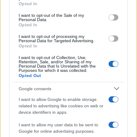
Opted In
Please note that this website/app uses one or more Google
services and may gather and store information including but
I want to opt-out of the Sale of my
Personal Data.
not limited to your visit or usage behaviour. You may click to
Opted In
grant or deny consent to Google and its third-party tags to
use your data for below specified purposes in below Google
I want to opt-out of processing my
consent section.
Personal Data for Targeted Advertising.
Opted In
I want to opt-out of Collection, Use,
Retention, Sale, and/or Sharing of my
Personal Data that Is Unrelated with the
Purposes for which it was collected.
Opted Out
Google consents
I want to allow Google to enable storage
related to advertising like cookies on web or
device identifiers in apps.
I want to allow my user data to be sent to
Google for online advertising purposes.