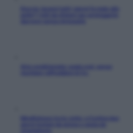
Doccia, lavarsi tutti i giorni fa male alla
pelle? I miti da sfatare per proteggerla
davvero senza stressarla
Aria condizionata: usala così, senza
rischiare raffreddore & Co.
Mindfulness tra le vette: a Cortina due
giorni lontani da stress e ansia da
smartphone