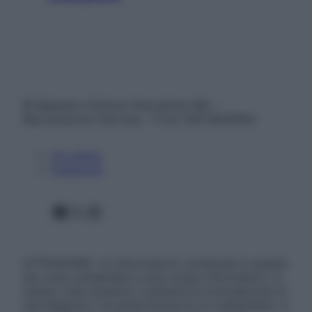
© Belpietro Edizioni Periodiche SRL –
Riproduzione riservata – P.Iva 13673600964
Chi siamo
Pubblicità
Facebook
X
Instagram
ATTENZIONE: Le informazioni contenute in questo
sito sono presentate a solo scopo informativo, in
nessun caso possono costituire la formulazione di
una diagnosi o la prescrizione di un trattamento, e