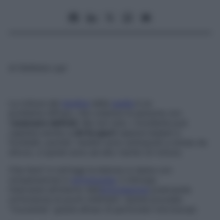
di
Stefania Lupi
La rottura del
tendine
della
spalla
è un
problema diffuso, che colpisce le persone con
l’
avanzare dell’età
. Ma non solo. L’incidente può
capitare anche a
chi fa sport
(specie basket e
football), poiché i tendini sono sottoposti a stress da
sforzo, e quindi sono ad alto rischio di rottura.
Che fare? A tutt’oggi la lesione si ripara con
un’operazione in
artroscopia:
il chirurgo
interviene all’interno dell’
articolazione
praticando
un’incisione di pochi millimetri. Quindi procede
“ricucendo” grazie all’uso di particolari microscopi.