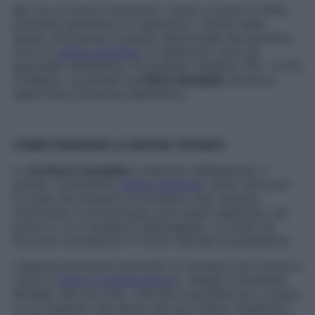
Ma ora un nuovo intervento, messo a punto in Italia,
permette addirittura di rigenerare i tendini della
spalla, utilizzando il grasso addominale del paziente,
ricco di
cellule staminali
. A realizzarlo sono gli
specialisti dell’Istituto Ortopedico Gaetano Pini (CTO)
di Milano, coordinati da
Pietro Randelli
, direttore
della Prima Divisione dell’Istituto.
COME FUNZIONA LA NUOVA TECNICA
La
tecnica è semplice
: prelevato dall’addome, il
grasso, contenente
cellule staminali
, viene “lavorato”
in modo da ottenere un prodotto che, durante
l’intervento in artroscopia, può essere applicato nel
punto in cui il tendine è danneggiato, in modo da
favorire e accelerare in modo naturale la guarigione.
«Questa procedura permette un recupero più veloce e
riduce il
dolore postoperatorio
», spiega il professor
Randelli. Ma non solo. «Poiché il paziente può contare
su un impianto che deriva dal suo stesso organismo,