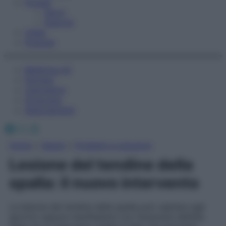
Fitness
Sport
Esercizi
Video
Podcast
Medicina AZ
Farmaci
Calcolatori
Oroscopo
Abbonamenti
Facebook
X
Instagram
Home
»
Salute
»
Problemi e soluzioni
Lesione del tendine della
spalla: il nuovo intervento
La lesione del tendine della spalla può capitare agli
sportivi oppure manifestarsi con l’avanzare dell’età.