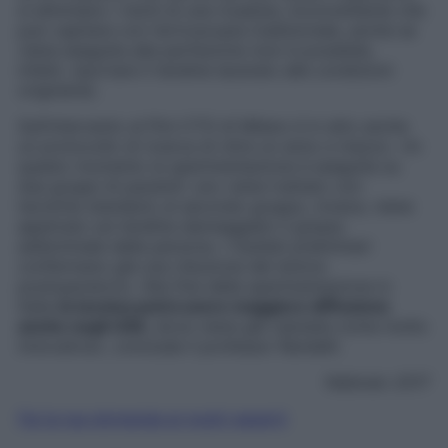
si eliminano i rischi di una ricaduta, inconveniente che
può capitare con l’artroscopia tradizionale, anche se
viene eseguita alla perfezione (non è possibile,
infatti, riportare il tendine lacerato alle condizioni
originarie).
Sull’intervento al Pini-CTO di Milano è in atto anche
un protocollo di ricerca di oltre un anno e mezzo. «In
questo momento la sperimentazione è eseguita su
due gruppi di pazienti: uno viene trattato con
tecniche standard; al secondo gruppo, invece, viene
applicato sul tendine danneggiato il grasso
addominale della persona. I risultati preliminari
confermano già una riduzione del dolore
postoperatorio. Alla fine della sperimentazione in
Italia
la tecnica potrà avere maggiore diffusione
anche negli USA
, dove viene già valutata come molto
innovativa», conclude il professor Randelli.
febbraio 2017
Fai la tua domanda ai nostri esperti