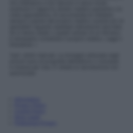
non intendono e non devono in alcun modo
sostituire il rapporto diretto medico-paziente o la
visita specialistica. Si raccomanda di chiedere
sempre il parere del proprio medico curante e/o di
specialisti riguardo qualsiasi indicazione riportata.
Se si hanno dubbi o quesiti sull’uso di un farmaco
è necessario contattare il proprio medico. Leggi il
Disclaimer »
Tutti i diritti riservati. Le immagini utilizzate negli
articoli sono di proprietà dell’editore o concesse
in licenza per l’uso. È vietata la riproduzione non
autorizzata.
Informativa
Privacy Policy
Cookie Policy
Note Legali
Preferenze Privacy