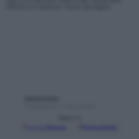
Oggi c’è un intervento made in Italy che permette
addirittura di rigenerare i tessuti danneggiati
Caterina Caristo
10 Febbraio 2017 – Lettura 2 minuti
Seguici su
Google
Discover
Fonti preferite