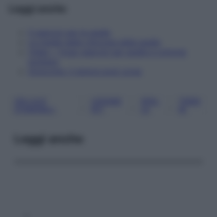
Leggi anche
5 esercizi per le spalle
Le insidie della chirurgia della spalla
Video – Yoga: esercizi per spalle e colonna
lombare
Ginocchio: il dolore post corsa
CELLULE
LEGAME
SPAL
TENDI
, 
, 
, 
STAMINALI
NTI
LE
NI
Leggi anche