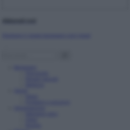
Abbonati ora!
Starbene ti regala benessere ogni mese!
Benessere
Psicologia
Rimedi naturali
Bellezza
Salute
News
Problemi e soluzioni
Alimentazione
Mangiare sano
Diete
Ricette