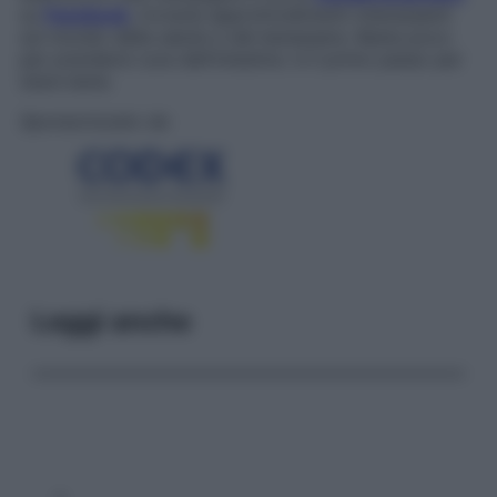
su
Facebook
, troverai approfondimenti interessanti
sul mondo della salute e del benessere. Basta poco
per prendersi cura dell’intestino: è il primo passo per
stare bene.
Sponsorizzato da
Leggi anche