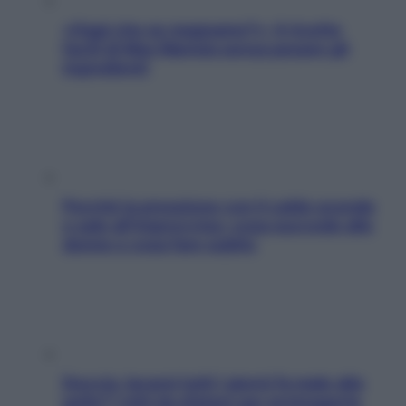
«Oggi che se magnamo?»: 4 ricette
facili di Max Mariola senza pesare gli
ingredienti
Perché la pressione con il caldo scende
e sale all’improvviso: cosa succede alle
donne e cosa fare subito
Doccia, lavarsi tutti i giorni fa male alla
pelle? I miti da sfatare per proteggerla