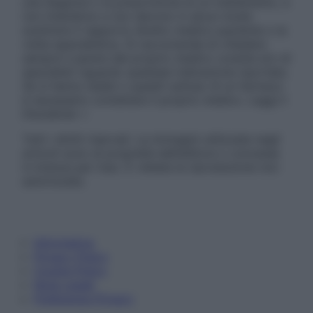
una diagnosi o la prescrizione di un trattamento, e
non intendono e non devono in alcun modo
sostituire il rapporto diretto medico-paziente o la
visita specialistica. Si raccomanda di chiedere
sempre il parere del proprio medico curante e/o di
specialisti riguardo qualsiasi indicazione riportata.
Se si hanno dubbi o quesiti sull’uso di un farmaco
è necessario contattare il proprio medico. Leggi il
Disclaimer »
Tutti i diritti riservati. Le immagini utilizzate negli
articoli sono di proprietà dell’editore o concesse
in licenza per l’uso. È vietata la riproduzione non
autorizzata.
Informativa
Privacy Policy
Cookie Policy
Note Legali
Preferenze Privacy