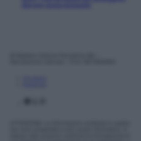
davvero senza stressarla
© Belpietro Edizioni Periodiche SRL –
Riproduzione riservata – P.Iva 13673600964
Chi siamo
Pubblicità
Facebook
X
Instagram
ATTENZIONE: Le informazioni contenute in questo
sito sono presentate a solo scopo informativo, in
nessun caso possono costituire la formulazione di