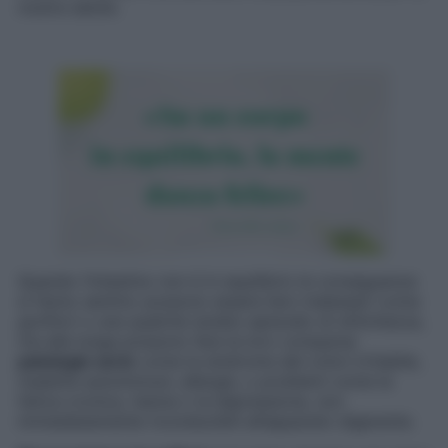
nostra salute.
Quando l’intestino non è in equilibrio le conseguenze
si fanno sentire: possono essere lievi malesseri come
gonfiori o una qualche isolato episodio di stitichezza,
ma alla lunga possono fare la loro comparsa
patologie serie
come la sindrome del colon irritabile,
malattie autoimmuni, allergie, o problemi come la
fatica cronica, l’asma o la depressione, non
immediatamente riconducibili all’apparato digerente.