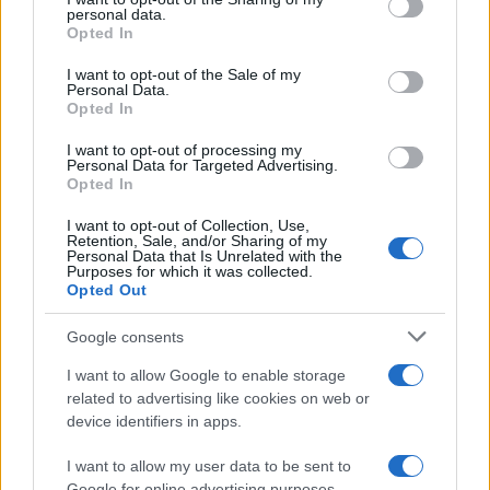
disclose it to other third parties.
personal data.
Opted In
Please note that this website/app uses one or more Google
services and may gather and store information including but
I want to opt-out of the Sale of my
Personal Data.
not limited to your visit or usage behaviour. You may click to
Opted In
grant or deny consent to Google and its third-party tags to
use your data for below specified purposes in below Google
I want to opt-out of processing my
consent section.
Personal Data for Targeted Advertising.
Opted In
I want to opt-out of Collection, Use,
Retention, Sale, and/or Sharing of my
Personal Data that Is Unrelated with the
Purposes for which it was collected.
Opted Out
Google consents
I want to allow Google to enable storage
related to advertising like cookies on web or
device identifiers in apps.
I want to allow my user data to be sent to
Google for online advertising purposes.