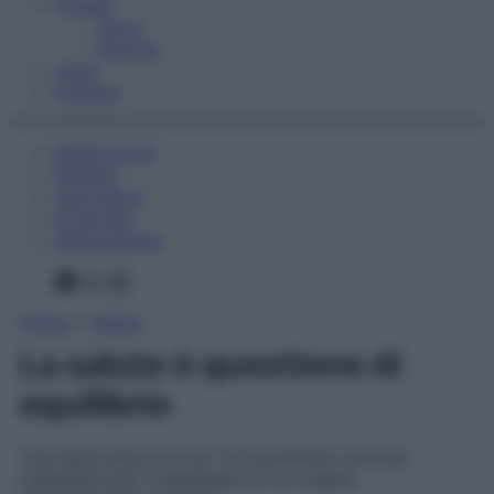
Fitness
Sport
Esercizi
Video
Podcast
Medicina AZ
Farmaci
Calcolatori
Oroscopo
Abbonamenti
Facebook
X
Instagram
Home
»
Salute
La salute è questione di
equilibrio
Una dieta sana e un po’ di movimento sono gli
ingredienti per il benessere di un organo