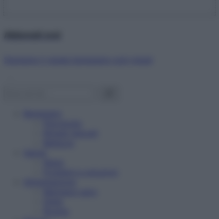
Abbonati ora!
Starbene ti regala benessere ogni mese!
Benessere
Psicologia
Rimedi naturali
Bellezza
Salute
News
Problemi e soluzioni
Alimentazione
Mangiare sano
Diete
Ricette