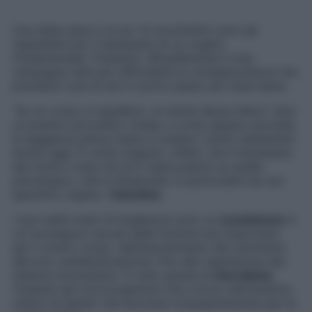
Una dieta sana e un po’ di movimento sono gli
ingredienti per il benessere di un organo
fondamentale: l’intestino. #Equilibrando è una
campagna nata per diffondere la consapevolezza che
prendersi cura di sé è il primo passo per stare bene.
“Su un corpo in equilibrio, la mente danza felice”, dice
un poetico proverbio cinese, e come spesso succede,
la saggezza antica riesce a svelarci verità validissime
anche oggi. È ormai risaputo, infatti, che il benessere
del nostro corpo ha forti ripercussioni su quello
psicologico, che è influenzato in particolare da uno
specifico organo: l’
intestino
.
I suoi sette metri di lunghezza sono un
ecosistema
in
cui avvengono alcune delle funzioni più importanti
per il nostro corpo, dall’assorbimento dei nutrimenti
alla loro metabolizzazione, fino alla regolazione del
sistema immunitario. E tutto grazie al
microbiota
:
l’insieme dei microorganismi che vivono nell’intestino,
milioni di batteri che lavorano incessantemente per la