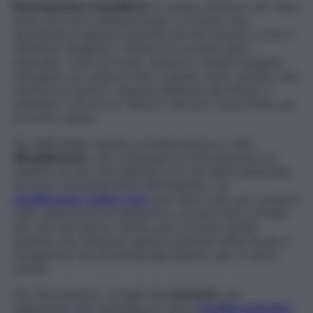
Riconquistare l’equilibrio
è il passo decisivo per stare
bene, ma non è sempre facile. La nostra vita
quotidiana è spesso scandita da ritmi serrati, e non è
semplice ritagliarsi il tempo di cucinare pasti
bilanciati, ricchi di frutta, verdure e cereali integrali,
mangiare con calma e fare il giusto moto, almeno una
mezz’ora al giorno. Eppure dedicare del tempo a
prenderci cura di noi stessi è davvero importante per
la nostra salute.
Per diffondere questa consapevolezza è nata
#Equilibrando
, una campagna di informazione sui
benefici di una vita regolare e di una dieta bilanciata
sul buon funzionamento dell’intestino. Su
equilibrando-online.com
puoi fare il test per scoprire
tutto sulla tua flora batterica e trovare tanti consigli
per una vita attiva. Inoltre, puoi trovare ricette
gustose che uniscono salute e piacere della tavola e
rivolgere le tue domande agli esperti, per un aiuto
mirato.
Per informazioni, rivolgiti alle
farmacie
che
aderiscono alla campagna e cerca
equilibrandonline