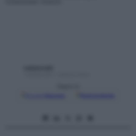
fondamentale: l’intestino
mediamond01
1 Ottobre 2017 – Lettura 2 minuti
Seguici su
Google
Discover
Fonti preferite