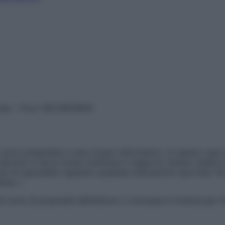
vata – P.Iva 13673600964
sono presentate a solo scopo informativo, in nessun caso p
devono in alcun modo sostituire il rapporto diretto medico-p
 di specialisti riguardo qualsiasi indicazione riportata. Se
aimer »
ticoli sono di proprietà dell’editore o concesse in licenza per 