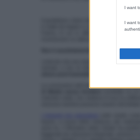
I want t
Il quotidiano
Libero
del 23 marzo 2018 ha inti
I want t
è matto da legare e va curato. Accoglienza da 
authenti
Farina, in cui si afferma che “(…) Più di 
riconosciuti o in attesa di appello) soffrono d
Non è assolutamente vero che il 50% dei ri
L’ar
ticolo cita uno studio compiuto da
Medici
mentali, e non di disturbi psichiatrici. C’
stress post traumatico
e una
patologia me
Le conclusioni dell’articolo si basano su una
di Medici senza frontiere
(condotto su un 
individui citati), che mettono in luce la sof
nessuna maniera possono essere etichettate
I migranti che approdano
sulle nostre cost
traumi, a causa della violenza, dei maltrat
anno fa, il Ministero della Salute ha pubbl
fuggendo da situazioni disperate, possono inc