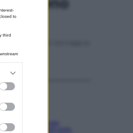
e chiedono
nterest-
closed to
 third
lo ha disturbi mentali. Così si legge sui
e a una bufala
Downstream
ggi anche
er and store
to grant or
ed purposes
Capelli spezzati lungo
l’attaccatura? Scopri come