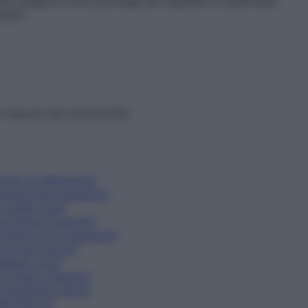
sono rivolgersi a uno psicologo per superare un particolare
azzi”.
n edicola dal 24/04/2018
tano la bilharziosi?
rsone sarà autistica?
o quelle vere?
za anche da grandi?
a chemio può scoppiare?
ono dai tumori?
lsiasi cosa?
re umano gigante?
 la bambina cieca?
ll'infarto?