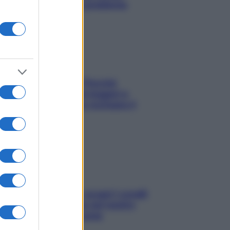
risolvere l’annoso problema
Fame dopo cena? Perché
succede e 6 snack leggeri e
appetitosi che non rovinano il
sonno
Non solo Maldive: scopri i coralli
che si nascondono nel nostro
Mediterraneo (e come
proteggerli)