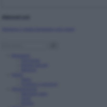
Abbonati ora!
Starbene ti regala benessere ogni mese!
Benessere
Psicologia
Rimedi naturali
Bellezza
Salute
News
Problemi e soluzioni
Alimentazione
Mangiare sano
Diete
Ricette