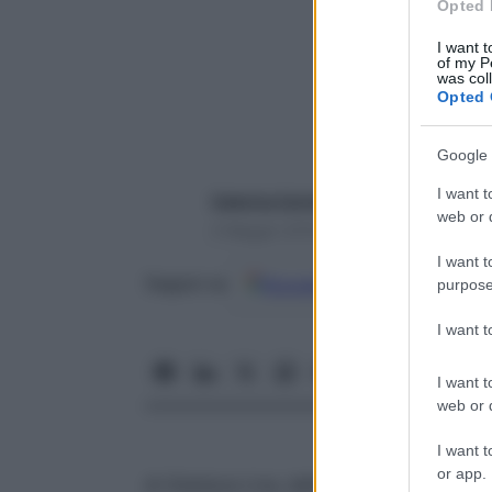
Opted 
I want t
of my P
was col
Opted 
Google 
I want t
Caterina Caristo
web or d
4 Maggio 2018 – Lettura 2 minuti
I want t
Google
Discover
Fon
Seguici su
purpose
I want 
I want t
web or d
I want t
or app.
di
Gianluca Liva
, dell’associazione
Factch