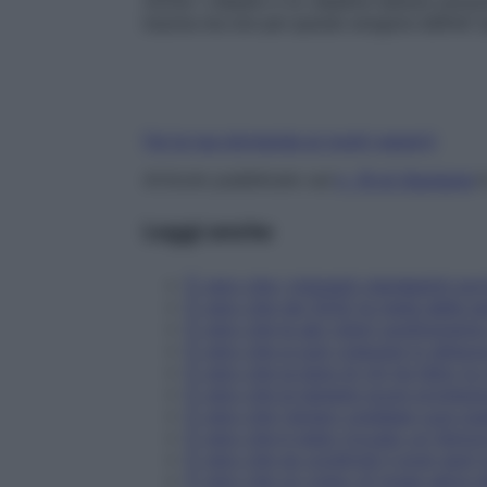
Anche i cittadini e le cittadine italiane pos
trauma ma non per questo vengono definiti “p
Fai la tua domanda ai nostri esperti
Articolo pubblicato sul
n. 19 di Starbene
i
Leggi anche
È vero che i migranti clandestini por
È vero che nel 2032 la metà delle pe
È vero che le api robot sostituirann
È vero che si può crescere in altez
È vero che la bara di chi ha fatto l
È vero che le banane scure protegg
È vero che l'amaro svedese cura qua
È vero che è stato trovato un femo
È vero che se condividi il post aiuti
È vero che un colpo di tosse salva da