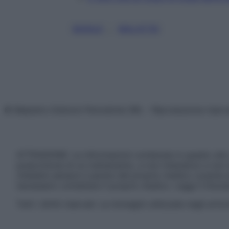
, 
BUFALE
MALATTIE
© Belpietro Edizioni Periodiche SRL – Riproduzione riser
ATTENZIONE: Le informazioni contenute in questo sito 
prescrizione di un trattamento, e non intendono e non 
chiedere sempre il parere del proprio medico curante e/o
necessario contattare il proprio medico. Leggi il Discl
Tutti i diritti riservati. Le immagini utilizzate negli ar