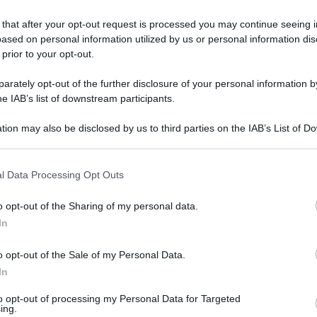
l 50% di coloro ch
 that after your opt-out request is processed you may continue seeing i
o?
ased on personal information utilized by us or personal information dis
 prior to your opt-out.
rately opt-out of the further disclosure of your personal information by
he IAB’s list of downstream participants.
notizia secondo cui che la metà di coloro che richiedono asi
 modo i dati della onlus sono stati manipolati, dando origin
tion may also be disclosed by us to third parties on the IAB’s List of 
 that may further disclose it to other third parties.
Le
 that this website/app uses one or more Google services and may gath
l Data Processing Opt Outs
including but not limited to your visit or usage behaviour. You may click 
 to Google and its third-party tags to use your data for below specifi
o opt-out of the Sharing of my personal data.
ogle consent section.
In
o opt-out of the Sale of my Personal Data.
In
to opt-out of processing my Personal Data for Targeted
ing.