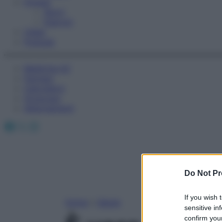
Fitness
Sport
Esercizi
Video
Podcast
Medicina AZ
Farmaci
Calcolatori
Oroscopo
Abbonamenti
Facebook
X
Instagram
Do Not Pr
If you wish 
Home
»
Salute
sensitive in
confirm your