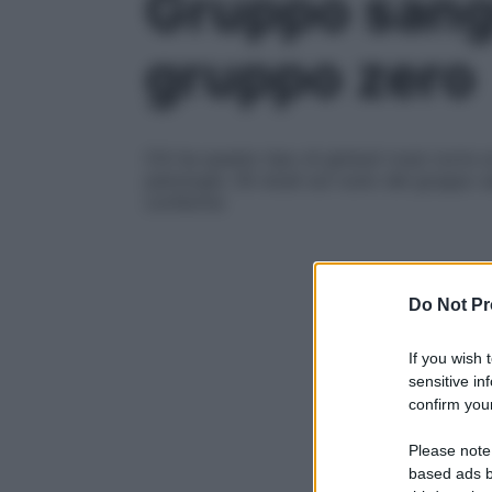
Gruppo sangu
gruppo zero
Chi ha questo tipo di globuli rossi corre 
patologie. Gli studi sul ruolo del gruppo
conferme
Do Not Pr
If you wish 
sensitive in
confirm your
Please note
based ads b