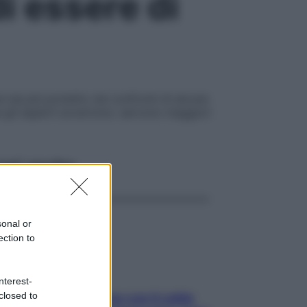
i essere di
e sia più protetto nei confronti di alcune
a gli esperti avvertono: servono maggiori
ggi anche
sonal or
ection to
nterest-
closed to
Perché la pressione con il caldo