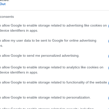
Out
consents
o allow Google to enable storage related to advertising like cookies on
ò se ti puoi ammalare. Suona così lo studio scientifico
evice identifiers in apps.
linico di Milano, che ha correlato
la maggiore o minore
ipale caratteristica del sangue:
il gruppo 0 sembra
o allow my user data to be sent to Google for online advertising
lo A ha dimostrato un rischio aumentato di sviluppare
s.
 legame non è stato ancora del tutto chiarito, ma di
to allow Google to send me personalized advertising.
po sanguigno può davvero influenzare il nostro stato
resistenti alle malattie? «Per assurdo, si tratta della
o allow Google to enable storage related to analytics like cookies on
olore degli occhi o dei capelli, ma anche della più
evice identifiers in apps.
Prati
, direttore del Centro trasfusionale del
o allow Google to enable storage related to functionality of the website
ssa avere un legame con il sistema immunitario e
 e controllando l’effetto di virus, batteri, agenti
o allow Google to enable storage related to personalization.
possa compromettere il nostro benessere psicofisico.
tanto, non se ne tiene conto nella pratica clinica, né
ing e prevenzione sulla popolazione, né quando si
o allow Google to enable storage related to security, including