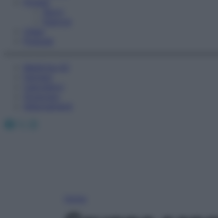
Fitness
Sport
Esercizi
Video
Podcast
Medicina AZ
Farmaci
Calcolatori
Oroscopo
Abbonamenti
Facebook
X
Instagram
Home