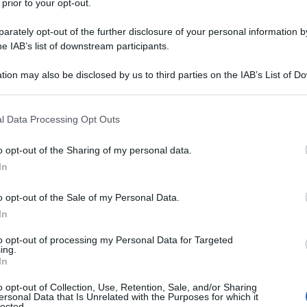
 prior to your opt-out.
rately opt-out of the further disclosure of your personal information by
he IAB’s list of downstream participants.
tion may also be disclosed by us to third parties on the IAB’s List of 
 that may further disclose it to other third parties.
 that this website/app uses one or more Google services and may gath
l Data Processing Opt Outs
including but not limited to your visit or usage behaviour. You may click 
 to Google and its third-party tags to use your data for below specifi
o opt-out of the Sharing of my personal data.
ogle consent section.
In
o opt-out of the Sale of my Personal Data.
In
to opt-out of processing my Personal Data for Targeted
ing.
In
ti preferite
o opt-out of Collection, Use, Retention, Sale, and/or Sharing
ersonal Data that Is Unrelated with the Purposes for which it
lected.