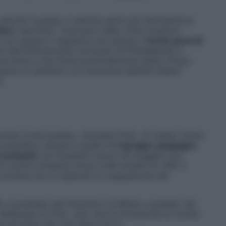
, perché il gruppo A sembra aprire più facilmente la
tore
(secondo i ricercatori della Johns Hopkins
ti con gruppo 0 appaiono più esposti a
forme gravi di
o alla Pennsylvania University di Philadelphia) e
avvivere a una ferita potenzialmente letale (Tokyo
epire un bambino con l’avanzare dell’età (Albert
).
potesi come queste», ammette Prati. «In realtà, l’unica
cientifica robusta è quella fra
il gruppo sanguigno
trombotici
, più frequenti invece nei soggetti con
il primo presenta minori livelli ematici di vWF, il
 proteina da cui dipende la coagulazione del
io coordinato dal Policlinico di Milano e guidato dal
nell’équipe di Prati, visto che la formazione di trombi
 più gravi del virus Sars-CoV-2.