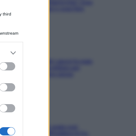
scende e sale all’improvviso: cosa
succede alle donne e cosa fare
 third
subito
Downstream
er and store
to grant or
Doccia, lavarsi tutti i giorni fa male
ed purposes
alla pelle? I miti da sfatare per
proteggerla davvero senza
stressarla
Aria condizionata: usala così,
senza rischiare raffreddore & Co.