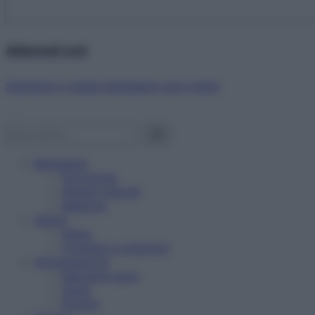
Abbonati ora!
Starbene ti regala benessere ogni mese!
Benessere
Psicologia
Rimedi naturali
Bellezza
Salute
News
Problemi e soluzioni
Alimentazione
Mangiare sano
Diete
Ricette