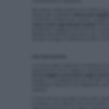
coordinazione e l’equilibrio.
Ma l’elenco delle ipotesi non si ferma qui
strada alla cosiddetta
diarrea del viaggia
University di Baltimora), mentre i sogget
colera, meno agli attacchi cardiaci
(stand
presentano maggiore difficoltà sia a sopr
Medical and Dental University) sia a conc
Einstein College of Medicine di New York
Una sola certezza
«La storia della medicina è costellata di i
associazione che si regge su un’evidenza s
0 e la maggiore protezione dagli eventi 
gruppo A. La spiegazione sta nel fatto che 
cosiddetto fattore di von Willebrand, una
sangue».
E forse sta qui una delle chiavi dello stud
professor Luca Valenti, fiore all’occhiello 
rappresenta proprio una delle complicanze