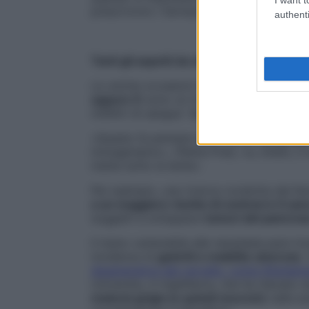
prescrivono i farmaci».
authenti
Tanti gli aspetti da chiarire
Le uniche occasioni in cui diventa fondam
oppure O
sono un trapianto d’organo o u
millilitri di sangue “sbagliato” per causare
«Questo fa pensare che il ruolo del grup
immaginiamo», riflette Prati, «e, infatti, i
mette sotto la lente».
Per esempio, una ricerca condotta dal Karo
a un maggiore rischio di contrarre il can
soggetti a sviluppare
tumori del pancrea
Il meno vulnerabile alle neoplasie pare i
incidenza di
gastriti e malattie ulcerose
.
degenerative del cervello, come l’Alzheim
University, in Inghilterra, che ha rilevat
materia grigia (e quindi neuroni)
nelle ar