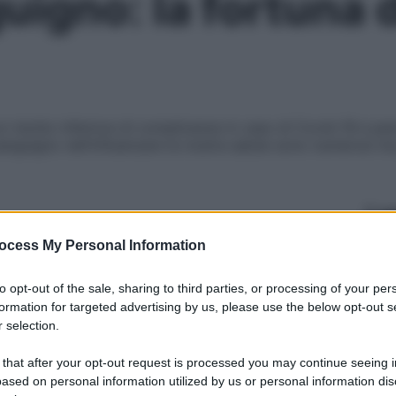
igno: la fortuna d
un rischio inferiore di complicanze in caso di Covid-19 e par
 sanguigno nell’influenzare la nostra salute sono numerosi m
Le
ocess My Personal Information
to opt-out of the sale, sharing to third parties, or processing of your per
formation for targeted advertising by us, please use the below opt-out s
 selection.
 that after your opt-out request is processed you may continue seeing i
ased on personal information utilized by us or personal information dis