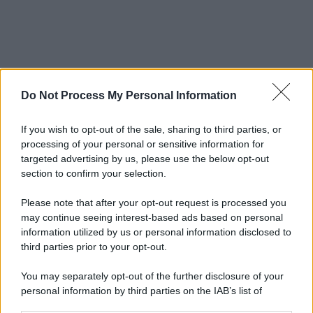
Do Not Process My Personal Information
If you wish to opt-out of the sale, sharing to third parties, or
processing of your personal or sensitive information for
targeted advertising by us, please use the below opt-out
section to confirm your selection.
Please note that after your opt-out request is processed you
may continue seeing interest-based ads based on personal
information utilized by us or personal information disclosed to
third parties prior to your opt-out.
You may separately opt-out of the further disclosure of your
personal information by third parties on the IAB’s list of
downstream participants.