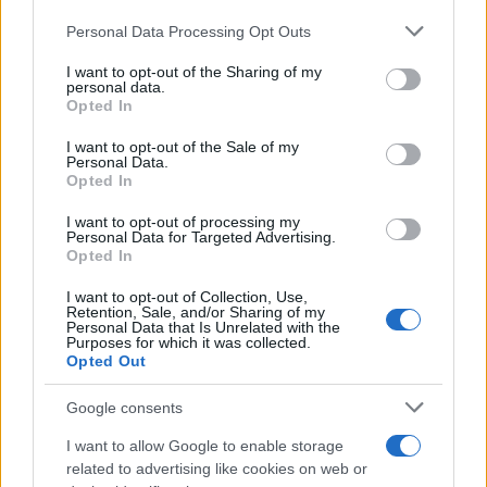
Personal Data Processing Opt Outs
This information may also be disclosed by us to third parties
on the IAB’s List of Downstream Participants that may further
I want to opt-out of the Sharing of my
disclose it to other third parties.
personal data.
Opted In
Please note that this website/app uses one or more Google
services and may gather and store information including but
I want to opt-out of the Sale of my
Personal Data.
not limited to your visit or usage behaviour. You may click to
Opted In
grant or deny consent to Google and its third-party tags to
use your data for below specified purposes in below Google
I want to opt-out of processing my
consent section.
Personal Data for Targeted Advertising.
Opted In
I want to opt-out of Collection, Use,
Retention, Sale, and/or Sharing of my
Personal Data that Is Unrelated with the
Purposes for which it was collected.
Opted Out
Google consents
I want to allow Google to enable storage
related to advertising like cookies on web or