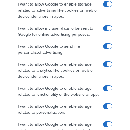
I want to allow Google to enable storage
related to advertising like cookies on web or
device identifiers in apps.
I want to allow my user data to be sent to
Google for online advertising purposes.
I want to allow Google to send me
personalized advertising.
I want to allow Google to enable storage
related to analytics like cookies on web or
device identifiers in apps.
I want to allow Google to enable storage
related to functionality of the website or app.
I want to allow Google to enable storage
related to personalization.
I want to allow Google to enable storage