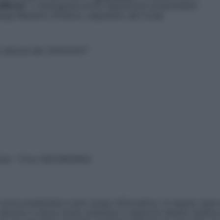
liformI
o distinguere profili Apparizioni sorprendenti
ega Massimo Polidoro, segretario del Cicap.
n edicola dal 24/01/2017
vata – P.Iva 13673600964
sono presentate a solo scopo informativo, in nessun caso p
devono in alcun modo sostituire il rapporto diretto medico-p