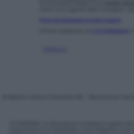
fa riconoscere disegni tra le
nuvole cumu
umani tra le sagome delle montagne», spi
Fai la tua domanda ai nostri esperti
Articolo pubblicato sul
n.6 di Starbene
i
CERVELLO
© Belpietro Edizioni Periodiche SRL – Riproduzione riser
ATTENZIONE: Le informazioni contenute in questo sito 
prescrizione di un trattamento, e non intendono e non 