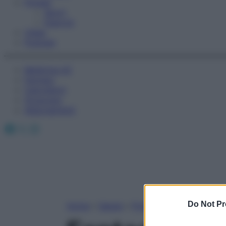
Fitness
Sport
Esercizi
Video
Podcast
Medicina AZ
Farmaci
Calcolatori
Oroscopo
Abbonamenti
Facebook
X
Instagram
Do Not Pr
Home
»
Salute
»
Problemi e soluzioni