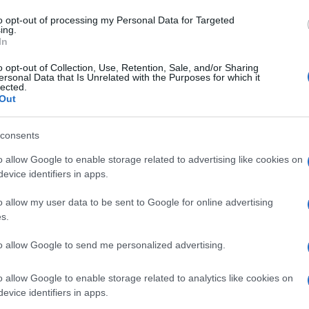
to opt-out of processing my Personal Data for Targeted
ing.
In
o opt-out of Collection, Use, Retention, Sale, and/or Sharing
ersonal Data that Is Unrelated with the Purposes for which it
lected.
Out
consents
o allow Google to enable storage related to advertising like cookies on
evice identifiers in apps.
ti preferite
o allow my user data to be sent to Google for online advertising
s.
to allow Google to send me personalized advertising.
o allow Google to enable storage related to analytics like cookies on
evice identifiers in apps.
 castello di Drottningholm
è la regina Silvia di Svezia.