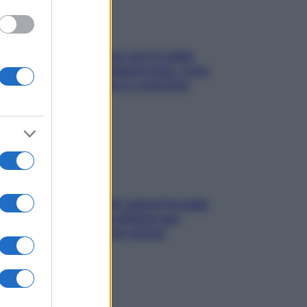
Perché la pressione con il caldo
scende e sale all’improvviso: cosa
succede alle donne e cosa fare
subito
Doccia, lavarsi tutti i giorni fa male
alla pelle? I miti da sfatare per
proteggerla davvero senza
stressarla