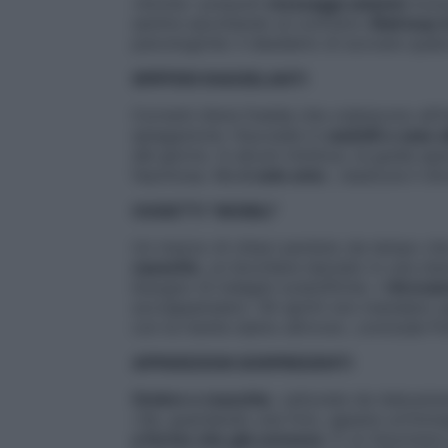
«Anche i presunti
messaggi satanici
inclu
sentire ascoltando al contrario
Stairway 
psicologiche: il desiderio di scovare qual
SPIFFERI RAGGELANTI
Correnti d’aria fredda che colpiscono all’
spiegazione «Succede in
castelli o case
del giorno. In alcuni minitour, la guida sp
fascinosa. Ma
è solo aria
», rassicura il di
OGGETTI “MOBILI”
Un mazzo di chiavi perduto da tempo ch
cassetto
, un bicchiere lasciato in una st
bisogno di indagini scientifiche. I
ritrova
sovrappensiero. Gli spiriti non mandano s
con la mente siamo altrove», conclude Po
APPARIZIONI SORPREDENTI
Ombre e macchie
, catturate da telecamer
«Se, guardando una foto, appare un’imma
a forme che già conosce
. È un fenomeno 