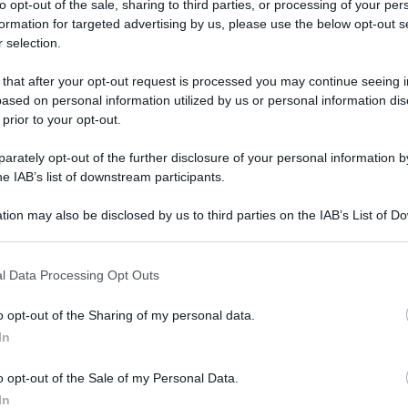
parere della scien
to opt-out of the sale, sharing to third parties, or processing of your per
formation for targeted advertising by us, please use the below opt-out s
 selection.
 in Italia si stimano ogni anno 200 presunti avvistamenti. E
 that after your opt-out request is processed you may continue seeing i
ased on personal information utilized by us or personal information dis
 prior to your opt-out.
Le
rately opt-out of the further disclosure of your personal information by
he IAB’s list of downstream participants.
tion may also be disclosed by us to third parties on the IAB’s List of 
 that may further disclose it to other third parties.
 that this website/app uses one or more Google services and may gath
l Data Processing Opt Outs
including but not limited to your visit or usage behaviour. You may click 
 to Google and its third-party tags to use your data for below specifi
o opt-out of the Sharing of my personal data.
ogle consent section.
In
o opt-out of the Sale of my Personal Data.
In