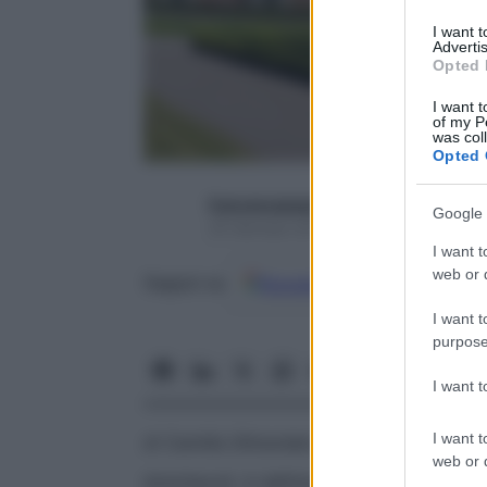
I want 
Advertis
Opted 
I want t
of my P
was col
Opted 
francescapapa07
Google 
25 Gennaio 2017 – Lettura 3 minuti
I want t
web or d
Google
Discover
Fon
Seguici su
I want t
purpose
I want 
I want t
di Camilla Ghirardato
web or d
Amichevoli. A definire così
i fantasmi del