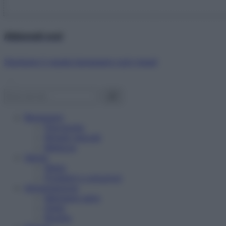
Abbonati ora!
Starbene ti regala benessere ogni mese!
Benessere
Psicologia
Rimedi naturali
Bellezza
Salute
News
Problemi e soluzioni
Alimentazione
Mangiare sano
Diete
Ricette