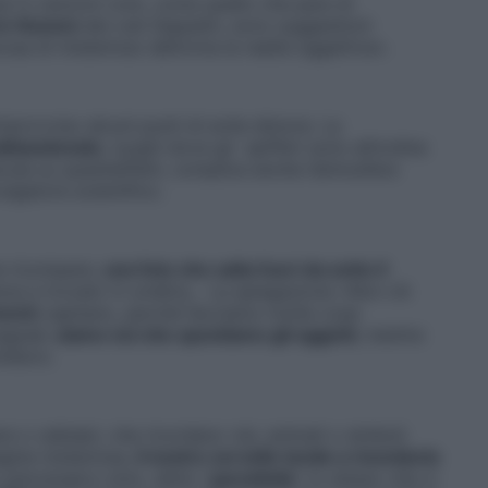
si in canzoni rock, come quello che pare di
to Heaven
dei Led Zeppelin, sono suggestioni
cosa di misterioso deforma la realtà oggettiva».
improvviso alcuni punti di avite dimore. La
 abbandonate
, luoghi dove gli spifferi sono all’ordine
ecula su questieffetti, complice anche l’atmosfera
vulgatore scientifico.
e ricompare,
una foto che salta fuori da sotto il
anza e trovato in un’altra… La spiegazione «Non c’è
menti
capitano, perché facciamo molte cose
egnali,
siamo noi che spostiamo gli oggetti
, mentre
lidoro.
e o cellulari, che ricordano visi, animali o simboli.
gine misteriosa,
il nostro cervello tende a ricondurla
psicologico noto, detto “
pareidolia
”, lo stesso che ci