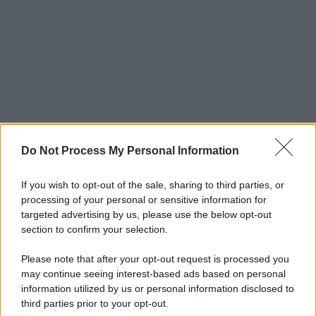
Do Not Process My Personal Information
If you wish to opt-out of the sale, sharing to third parties, or
processing of your personal or sensitive information for
targeted advertising by us, please use the below opt-out
section to confirm your selection.
Please note that after your opt-out request is processed you
may continue seeing interest-based ads based on personal
information utilized by us or personal information disclosed to
third parties prior to your opt-out.