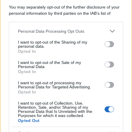
You may separately opt-out of the further disclosure of your
personal information by third parties on the IAB’s list of
downstream participants.
Personal Data Processing Opt Outs
This information may also be disclosed by us to third parties
on the IAB’s List of Downstream Participants that may further
I want to opt-out of the Sharing of my
disclose it to other third parties.
personal data.
Opted In
Please note that this website/app uses one or more Google
services and may gather and store information including but
I want to opt-out of the Sale of my
Personal Data.
not limited to your visit or usage behaviour. You may click to
Opted In
grant or deny consent to Google and its third-party tags to
use your data for below specified purposes in below Google
I want to opt-out of processing my
consent section.
Personal Data for Targeted Advertising.
Opted In
I want to opt-out of Collection, Use,
Retention, Sale, and/or Sharing of my
Personal Data that Is Unrelated with the
Purposes for which it was collected.
Opted Out