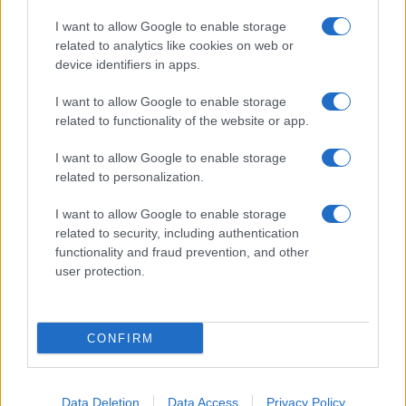
I want to allow Google to enable storage
related to analytics like cookies on web or
device identifiers in apps.
I want to allow Google to enable storage
related to functionality of the website or app.
I want to allow Google to enable storage
related to personalization.
I want to allow Google to enable storage
related to security, including authentication
functionality and fraud prevention, and other
user protection.
CONFIRM
Data Deletion
Data Access
Privacy Policy