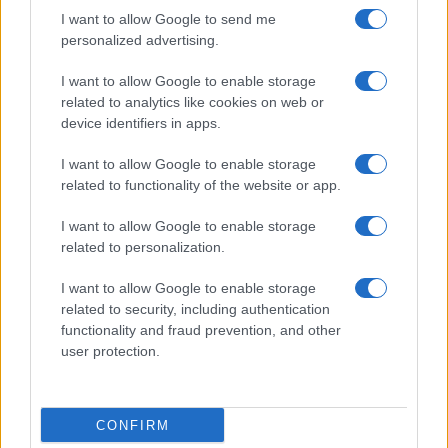
I want to allow Google to send me
personalized advertising.
I want to allow Google to enable storage
related to analytics like cookies on web or
device identifiers in apps.
I want to allow Google to enable storage
related to functionality of the website or app.
I want to allow Google to enable storage
related to personalization.
I want to allow Google to enable storage
related to security, including authentication
functionality and fraud prevention, and other
user protection.
CONFIRM