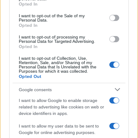
Opted In
Please note that this website/app uses one or more Google
services and may gather and store information including but
I want to opt-out of the Sale of my
Personal Data.
not limited to your visit or usage behaviour. You may click to
Opted In
grant or deny consent to Google and its third-party tags to
use your data for below specified purposes in below Google
I want to opt-out of processing my
consent section.
Personal Data for Targeted Advertising.
Opted In
I want to opt-out of Collection, Use,
Retention, Sale, and/or Sharing of my
Personal Data that Is Unrelated with the
Purposes for which it was collected.
Opted Out
Google consents
I want to allow Google to enable storage
related to advertising like cookies on web or
device identifiers in apps.
I want to allow my user data to be sent to
Google for online advertising purposes.