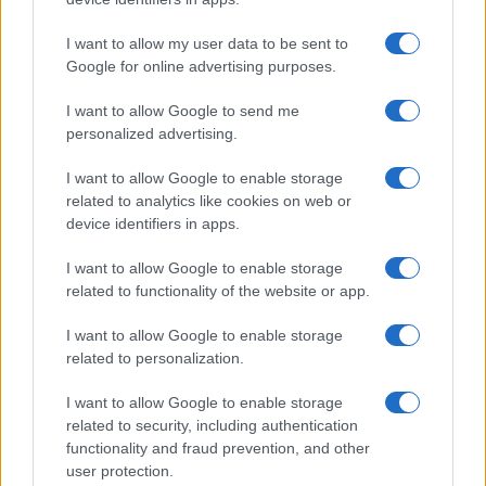
I want to allow my user data to be sent to
Google for online advertising purposes.
I want to allow Google to send me
personalized advertising.
I want to allow Google to enable storage
related to analytics like cookies on web or
device identifiers in apps.
I want to allow Google to enable storage
related to functionality of the website or app.
I want to allow Google to enable storage
related to personalization.
I want to allow Google to enable storage
related to security, including authentication
functionality and fraud prevention, and other
user protection.