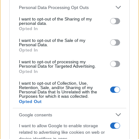
Personal Data Processing Opt Outs
This information may also be disclosed by us to third parties
on the IAB’s List of Downstream Participants that may further
I want to opt-out of the Sharing of my
disclose it to other third parties.
personal data.
Opted In
Please note that this website/app uses one or more Google
services and may gather and store information including but
I want to opt-out of the Sale of my
Personal Data.
not limited to your visit or usage behaviour. You may click to
Opted In
grant or deny consent to Google and its third-party tags to
use your data for below specified purposes in below Google
I want to opt-out of processing my
consent section.
Personal Data for Targeted Advertising.
Opted In
I want to opt-out of Collection, Use,
Retention, Sale, and/or Sharing of my
Personal Data that Is Unrelated with the
Purposes for which it was collected.
Opted Out
Google consents
I want to allow Google to enable storage
related to advertising like cookies on web or
device identifiers in apps.