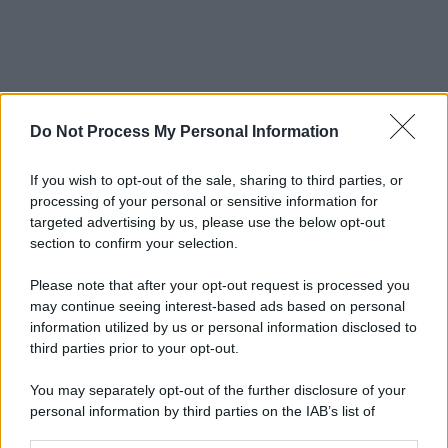
Do Not Process My Personal Information
If you wish to opt-out of the sale, sharing to third parties, or
processing of your personal or sensitive information for
targeted advertising by us, please use the below opt-out
section to confirm your selection.
Please note that after your opt-out request is processed you
may continue seeing interest-based ads based on personal
information utilized by us or personal information disclosed to
third parties prior to your opt-out.
You may separately opt-out of the further disclosure of your
personal information by third parties on the IAB’s list of
downstream participants.