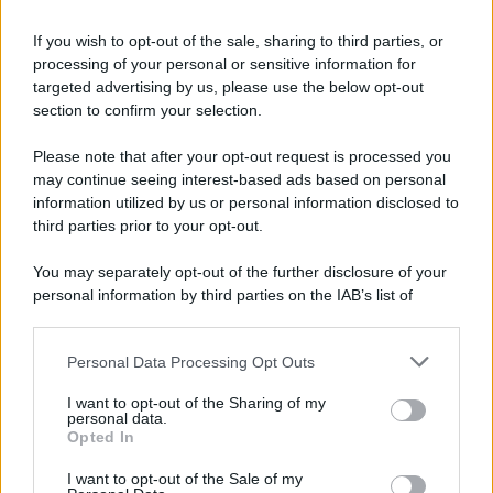
If you wish to opt-out of the sale, sharing to third parties, or
processing of your personal or sensitive information for
targeted advertising by us, please use the below opt-out
section to confirm your selection.
Please note that after your opt-out request is processed you
may continue seeing interest-based ads based on personal
information utilized by us or personal information disclosed to
third parties prior to your opt-out.
You may separately opt-out of the further disclosure of your
personal information by third parties on the IAB’s list of
downstream participants.
Personal Data Processing Opt Outs
This information may also be disclosed by us to third parties
on the IAB’s List of Downstream Participants that may further
I want to opt-out of the Sharing of my
disclose it to other third parties.
personal data.
Opted In
Please note that this website/app uses one or more Google
services and may gather and store information including but
I want to opt-out of the Sale of my