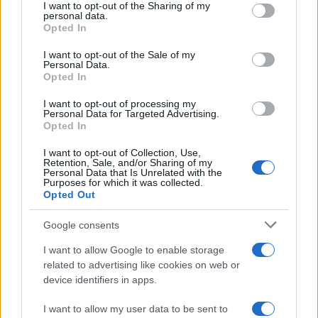
I want to opt-out of the Sharing of my
disclose it to other third parties.
personal data.
Opted In
Please note that this website/app uses one or more Google
services and may gather and store information including but
I want to opt-out of the Sale of my
Personal Data.
not limited to your visit or usage behaviour. You may click to
Opted In
grant or deny consent to Google and its third-party tags to
use your data for below specified purposes in below Google
I want to opt-out of processing my
consent section.
Personal Data for Targeted Advertising.
Opted In
I want to opt-out of Collection, Use,
Retention, Sale, and/or Sharing of my
Personal Data that Is Unrelated with the
Purposes for which it was collected.
Opted Out
Google consents
I want to allow Google to enable storage
related to advertising like cookies on web or
device identifiers in apps.
I want to allow my user data to be sent to