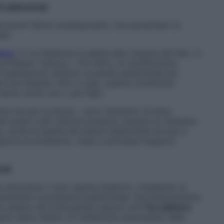
ti addominali
ad alcuni fattori predisponenti, che aumentano la
ale.
anza
, in cui l’addome si adatta alla crescita del feto, in
rofessor Carlucci. «Tra l’altro, le modificazioni
di gestazione rendono la parete addominale più
re una diastasi. Non a caso, questa condizione
hanno avuto uno o più figli».
omini sia per le donne – sono l’aumento di peso,
ché tosse e altri sintomi possono causare un aumento
 anche la lassità dei tessuti addominali dovuta a
porre al problema», tiene a precisare l’esperto.
ali
si attraverso il solo esame obiettivo, chiedendo al
aumentano la pressione addominale. Successivamente,
no essere utili un’ecografia oppure una
Tac addome
nte viene chiesto di collaborare assumendo delle