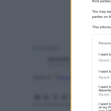
third parties
You may sepa
parties on t
This informa
Participants
Please note
Persona
information 
Foto: iStock
deny consent
I want t
in below Go
Paola Rinaldi
Opted 
24 Gennaio 2025 – Lettura 5 minuti
I want t
Google
Discover
Fon
Seguici su
Opted 
I want 
Advertis
Opted 
I want t
of my P
was col