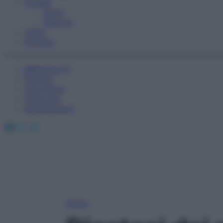
Fitness
Sport
Esercizi
Video
Podcast
Medicina AZ
Farmaci
Calcolatori
Oroscopo
Abbonamenti
Facebook
X
Instagram
Home