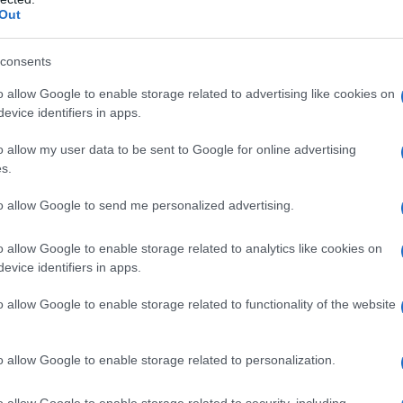
zona addominale, comunemente nota come “tartaruga”,
Out
 addominali, due lunghi muscoli che si estendono in
izioni di normalità, questi due muscoli sono pressoché
fascia di tessuto connettivo che decorre verticalmente
consents
o», spiega il professor
Michele Carlucci
, primario
o allow Google to enable storage related to advertising like cookies on
 delle Urgenze all’IRCCS Ospedale San Raffaele di
evice identifiers in apps.
gia dell’Apparato Digerente e Chirurgia Generale
Università Vita-Salute San Raffaele.
o allow my user data to be sent to Google for online advertising
a parete addominale si alteri, per cui i retti
s.
ziandosi dalla linea mediana». Si parla di
diastasi dei
to allow Google to send me personalized advertising.
segue sforzi o movimenti in cui aumenta la pressione
o allow Google to enable storage related to analytics like cookies on
are una tumefazione longitudinale (simile a una pinna)
evice identifiers in apps.
o allow Google to enable storage related to functionality of the website
patologia
cale, la diastasi dei retti addominali non viene
o allow Google to enable storage related to personalization.
tifico e, soprattutto, non esistono linee guida ben
dere decisioni standardizzate sui trattamenti.
o allow Google to enable storage related to security, including