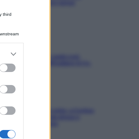
proteggerla davvero senza
stressarla
 third
Downstream
er and store
Aria condizionata: usala così,
to grant or
senza rischiare raffreddore & Co.
ed purposes
Mindfulness tra le vette: a Cortina
due giorni lontani da stress e
ansia da smartphone