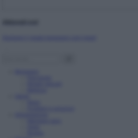
Abbonati ora!
Starbene ti regala benessere ogni mese!
Benessere
Psicologia
Rimedi naturali
Bellezza
Salute
News
Problemi e soluzioni
Alimentazione
Mangiare sano
Diete
Ricette