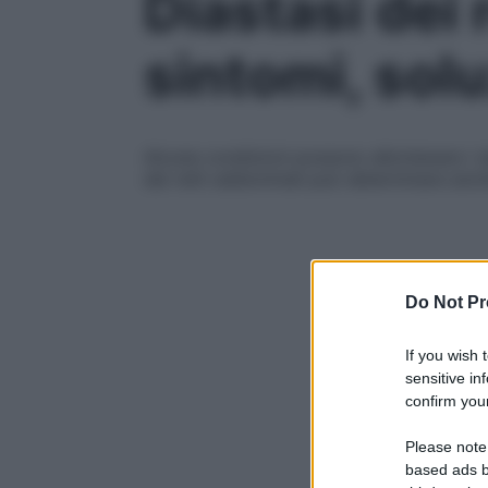
Diastasi dei 
sintomi, solu
Alcune condizioni possono allontanare i du
dei retti addominali può determinare anche
Do Not Pr
If you wish 
sensitive in
confirm your
Please note
based ads b