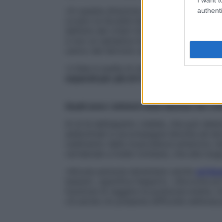
«In questa direzione si sta muovendo l’It
authenti
ovvero la Società italiana di chirurgia de
definire dei criteri internazionalmente con
e non un semplice inestetismo, in modo c
carico del Servizio sanitario nazionale», 
«L’idea è quella di utilizzare un parametr
separati per più di 4-5 centimetri
: oltre
Quali sono i sintomi della diastasi dei re
Al di là dell’aspetto visibile, che può dete
addominali si accompagna talvolta ad alcun
cedimento della muscolatura anteriore, t
vertebrale a livello lombare, che alla lu
«Alcune persone lamentano anche
un’inc
tessuti», specifica l’esperto. «Siccome p
funzione di reggere la posizione eretta, 
c’è anche chi presenta difficoltà nell’eva