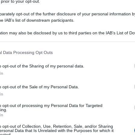
 prior to your opt-out.
rately opt-out of the further disclosure of your personal information by
he IAB’s list of downstream participants.
tion may also be disclosed by us to third parties on the IAB’s List of 
 that may further disclose it to other third parties.
 that this website/app uses one or more Google services and may gath
l Data Processing Opt Outs
including but not limited to your visit or usage behaviour. You may click 
 to Google and its third-party tags to use your data for below specifi
o opt-out of the Sharing of my personal data.
ogle consent section.
In
o opt-out of the Sale of my Personal Data.
ti preferite
In
to opt-out of processing my Personal Data for Targeted
ing.
In
o opt-out of Collection, Use, Retention, Sale, and/or Sharing
ersonal Data that Is Unrelated with the Purposes for which it
lected.