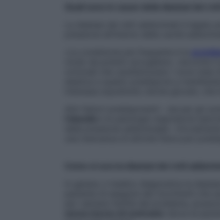
Quali sono le cause della diastasi dei ret
La diastasi dei retti addominali è legata 
pressione all’interno della cavità addomin
«La condizione più frequente è la
gravid
modo da poterlo accogliere», racconta il p
ormonali che caratterizzano i nove mesi 
elastica e questo predispone a manifesta
interessa soprattutto donne giovani, che 
Altri fattori predisponenti – sia per gli u
l’obesità
e le patologie respiratorie (per
della pressione addominale). «Ovviamente,
una mancanza di attività fisica può predis
Come si cura la diastasi dei retti addomin
In genere, il medico diagnostica la diasta
paziente di eseguire dei movimenti che 
per valutare l’entità del problema, posso
senza mezzo di contrasto
(dove al pazie