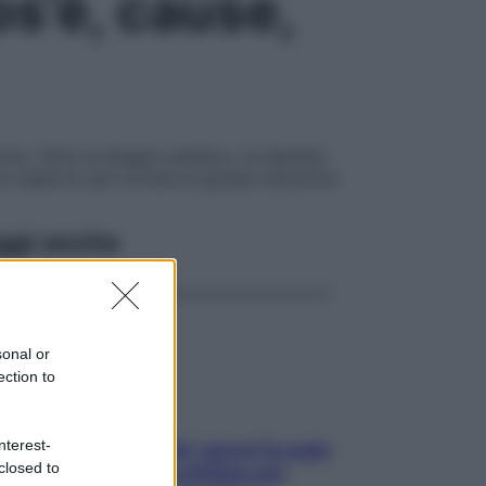
os’è, cause,
e. Oltre al disagio estetico, la diastasi
un esperto per trovare la giusta soluzione
ggi anche
sonal or
ection to
nterest-
Doccia, lavarsi tutti i giorni fa male
closed to
alla pelle? I miti da sfatare per