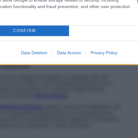
alian Society of Hernia and Abdominal Wall Surgery,
cation functionality and fraud prevention, and other user protection.
ll’ernia e della parete addominale, che punta proprio a
divisi per definire la diastasi addominale “patologica”
he l’eventuale trattamento possa essere erogabile a
commenta il professor Carlucci.
CONFIRM
o numerico. I retti addominali
non devono essere
, si dovrebbe parlare di patologia».
Data Deletion
Data Access
Privacy Policy
tti addominali
rminare disagio psicologico, la diastasi dei retti
i sintomi fisici, come un’alterata postura: con il
ende ad aumentare la curvatura della colonna
nga può causare
mal di schiena
.
ontinenza urinaria
, sempre dovuta al cedimento dei
oi la muscolatura addominale non ha solamente la
ma anche di soddisfare alcune esigenze fisiologiche,
cuazione con stipsi più o meno ostinata».