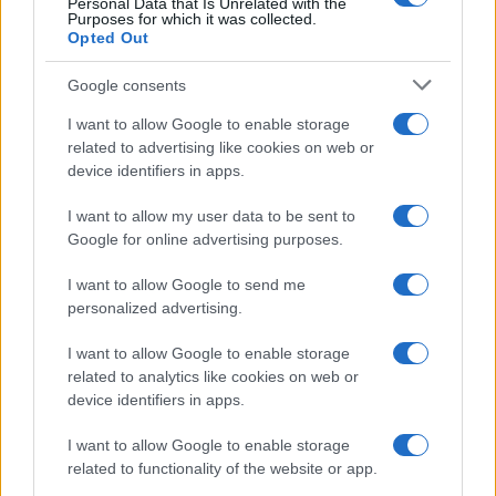
Personal Data that Is Unrelated with the
Purposes for which it was collected.
Opted Out
Google consents
I want to allow Google to enable storage
related to advertising like cookies on web or
device identifiers in apps.
I want to allow my user data to be sent to
Google for online advertising purposes.
I want to allow Google to send me
personalized advertising.
I want to allow Google to enable storage
related to analytics like cookies on web or
device identifiers in apps.
I want to allow Google to enable storage
related to functionality of the website or app.