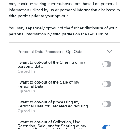
may continue seeing interest-based ads based on personal
information utilized by us or personal information disclosed to
third parties prior to your opt-out.
You may separately opt-out of the further disclosure of your
personal information by third parties on the IAB’s list of
downstream participants.
Personal Data Processing Opt Outs
This information may also be disclosed by us to third parties
on the IAB’s List of Downstream Participants that may further
I want to opt-out of the Sharing of my
disclose it to other third parties.
personal data.
Opted In
Please note that this website/app uses one or more Google
services and may gather and store information including but
I want to opt-out of the Sale of my
Personal Data.
not limited to your visit or usage behaviour. You may click to
Opted In
grant or deny consent to Google and its third-party tags to
use your data for below specified purposes in below Google
I want to opt-out of processing my
consent section.
Personal Data for Targeted Advertising.
Opted In
I want to opt-out of Collection, Use,
Retention, Sale, and/or Sharing of my