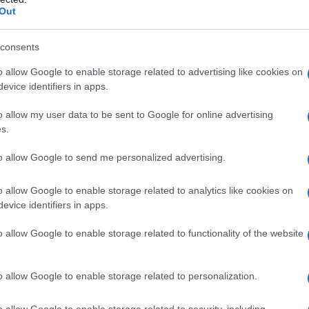
Out
consents
o un’arma efficace?
o allow Google to enable storage related to advertising like cookies on
evice identifiers in apps.
o allow my user data to be sent to Google for online advertising
s.
Flurona?
to allow Google to send me personalized advertising.
o allow Google to enable storage related to analytics like cookies on
o vaccinarsi?
evice identifiers in apps.
o allow Google to enable storage related to functionality of the website
o allow Google to enable storage related to personalization.
o allow Google to enable storage related to security, including