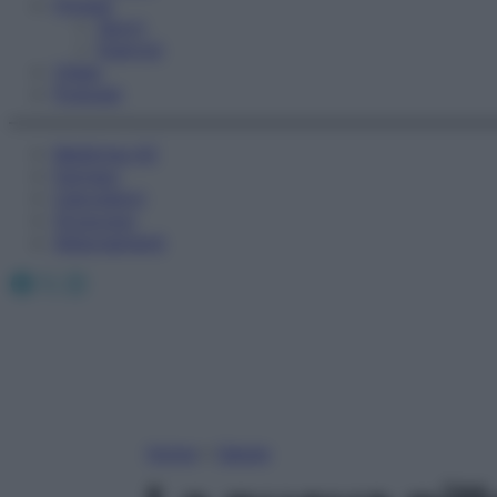
Fitness
Sport
Esercizi
Video
Podcast
Medicina AZ
Farmaci
Calcolatori
Oroscopo
Abbonamenti
Facebook
X
Instagram
Home
»
Salute