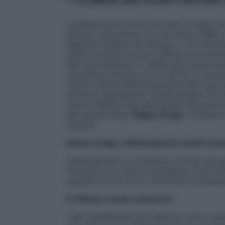
La pillola anti-Covid è arrivata in Italia.
Dohme, nota anche con l’acronimo MSD, il 
l’Agenzia italiana del farmaco, il 22 dice
enfasi, al punto da aver diffuso la convin
alla vaccinazione. In realtà, può essere p
condizioni cliniche, non si sa fino a che p
contro l’ultima differenziazione del virus
strutture ospedaliere. Quindi sbaglia chi
linee di febbre può farsi prescrivere dal pr
del farmacologo
Filippo Drago
, Ordinario
Catania.
Dottor Drago, il Molnupiravir risolve il 
Il Molnupiravir è un farmaco che ha una c
Pertanto non risolve il problema. È più eff
pazienti Covid, ma lo strumento principale
È efficace contro Omicron?
I dati sull’efficacia per Omicron sono scar