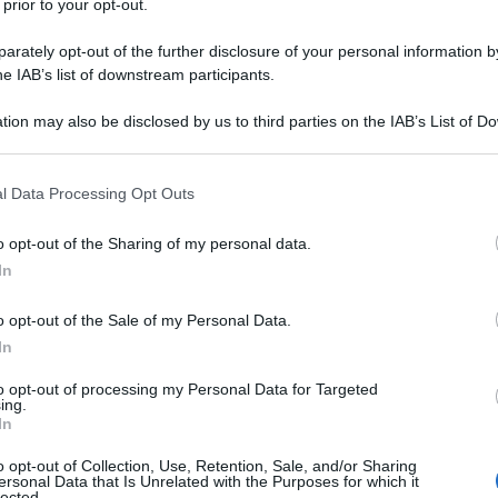
 prior to your opt-out.
rately opt-out of the further disclosure of your personal information by
he IAB’s list of downstream participants.
tion may also be disclosed by us to third parties on the IAB’s List of 
 that may further disclose it to other third parties.
 that this website/app uses one or more Google services and may gath
l Data Processing Opt Outs
including but not limited to your visit or usage behaviour. You may click 
 to Google and its third-party tags to use your data for below specifi
o opt-out of the Sharing of my personal data.
ogle consent section.
ti preferite
In
o opt-out of the Sale of my Personal Data.
In
to opt-out of processing my Personal Data for Targeted
ing.
In
o opt-out of Collection, Use, Retention, Sale, and/or Sharing
ersonal Data that Is Unrelated with the Purposes for which it
lected.