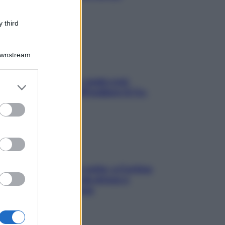
stressarla
 third
Downstream
Aria condizionata: usala così,
er and store
senza rischiare raffreddore & Co.
to grant or
ed purposes
Mindfulness tra le vette: a Cortina
due giorni lontani da stress e
ansia da smartphone