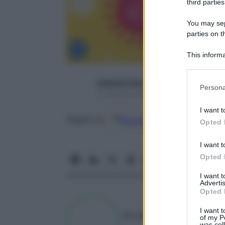
third parties
You may sepa
parties on t
This informa
Participants
webpanorama
Please note
Persona
information 
13 Gennaio 2022 – Lettura 8 minuti
deny consent
I want t
in below Go
Google
Discover
Fon
Seguici su
Opted 
I want t
Opted 
I want 
Advertis
Opted 
I want t
di
Laura Della Pasqua
of my P
was col