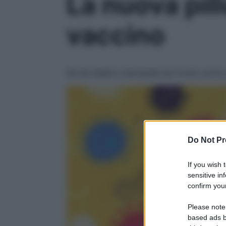
La nuova pill
vaccino
Se hai dubbi e domande sul Covid, scrivi
Do Not Pr
If you wish 
sensitive in
confirm your
Please note
based ads b