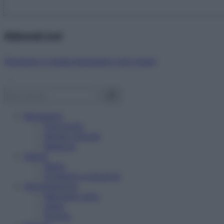
Abbonati ora!
Starbene ti regala benessere ogni mese!
Benessere
Psicologia
Rimedi naturali
Bellezza
Salute
News
Problemi e soluzioni
Alimentazione
Mangiare sano
Diete
Ricette