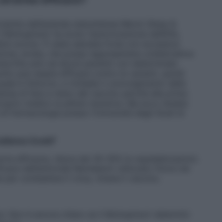
 Prodotta dall’azienda statunitense Merck Sharp &
Molnupiravir ha avuto l’autorizzazione dall’Aifa,
mbre scorso. È stata salutata forse con eccessiva
zione, errata, che possa rappresentare un’alternativa
rescritta solo ad alcuni pazienti con determinate
unto può essere efficace contro le varianti, quindi
 quale è Omicron, e richiede il coinvolgimento delle
 pensa di fare a meno del vaccino perché alle prime
oprio medico la pillola risolutiva. Ma ecco l’analisi
 di Farmacologia presso l’Università degli Studi di
problema Covid?
erta efficacia, riduce del 30-35% le ospedalizzazioni.
icace dell’antivirale Remdesivir utilizzato finora nei
 per combattere il virus, rimane il vaccino.
si. Non è ancora chiaro se il Molnupiravir determini