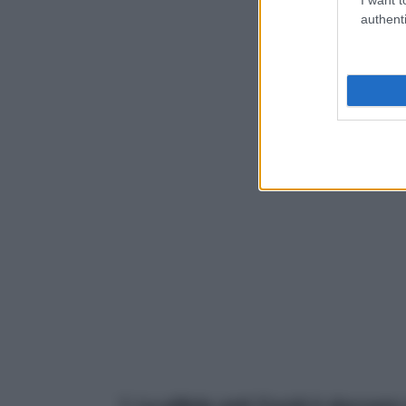
authenti
1. La pillola anti Covid è davver