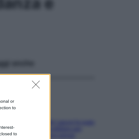
idanza e
ggi anche
sonal or
ection to
Doccia, lavarsi tutti i giorni fa male
nterest-
alla pelle? I miti da sfatare per
closed to
proteggerla davvero senza