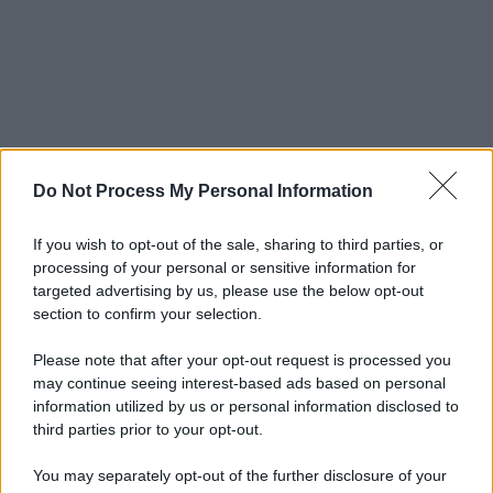
Do Not Process My Personal Information
If you wish to opt-out of the sale, sharing to third parties, or
processing of your personal or sensitive information for
targeted advertising by us, please use the below opt-out
section to confirm your selection.
Please note that after your opt-out request is processed you
may continue seeing interest-based ads based on personal
information utilized by us or personal information disclosed to
third parties prior to your opt-out.
You may separately opt-out of the further disclosure of your