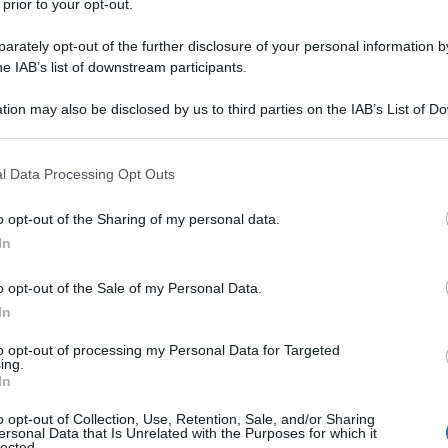
 prior to your opt-out.
rately opt-out of the further disclosure of your personal information by
he IAB’s list of downstream participants.
tion may also be disclosed by us to third parties on the IAB’s List of 
 that may further disclose it to other third parties.
 that this website/app uses one or more Google services and may gath
l Data Processing Opt Outs
including but not limited to your visit or usage behaviour. You may click 
 to Google and its third-party tags to use your data for below specifi
o opt-out of the Sharing of my personal data.
ogle consent section.
In
o opt-out of the Sale of my Personal Data.
In
ti preferite
to opt-out of processing my Personal Data for Targeted
ing.
In
o opt-out of Collection, Use, Retention, Sale, and/or Sharing
ersonal Data that Is Unrelated with the Purposes for which it
lected.