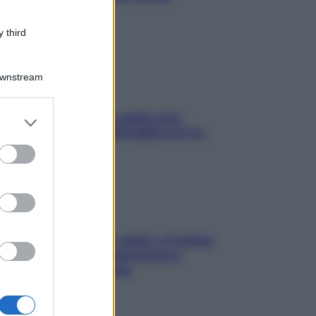
stressarla
 third
Downstream
Aria condizionata: usala così,
er and store
senza rischiare raffreddore & Co.
to grant or
ed purposes
Mindfulness tra le vette: a Cortina
due giorni lontani da stress e
ansia da smartphone