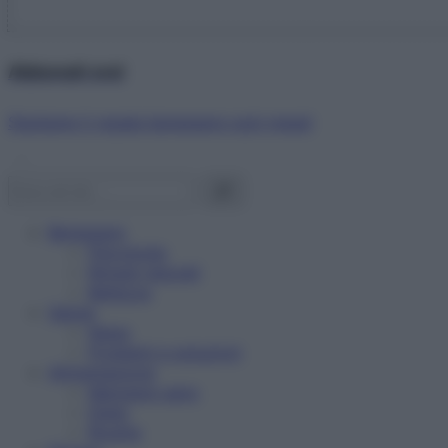
Abbonati ora!
Starbene ti regala benessere ogni mese!
Benessere
Psicologia
Rimedi naturali
Bellezza
Salute
News
Problemi e soluzioni
Alimentazione
Mangiare sano
Diete
Ricette