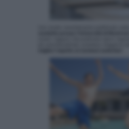
Uno studio recentemente pubblicato sulla
condotto presso l’Università di Montrea
come i ragazzi che praticano sport regol
più autodisciplinati, prestano maggiore a
migliori rispetto ai coetanei sedentari
.