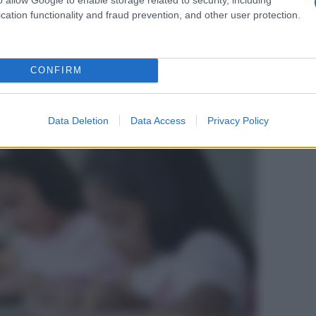
a: basta fare tanto sport!
cation functionality and fraud prevention, and other user protection.
ragazzi che praticano sport regolarmente, studiano
senze e più difficilmente abbandonano gli studi.
CONFIRM
Data Deletion
Data Access
Privacy Policy