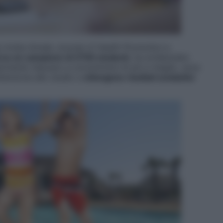
 rivista
Annals Journal of Health Promotion
e
l su un campione di 2700 studenti
, ha evidenziato
armente riescano a concentrarsi di più e meglio, sono
ttenzione allo studio e
ottengono risultati scolastici