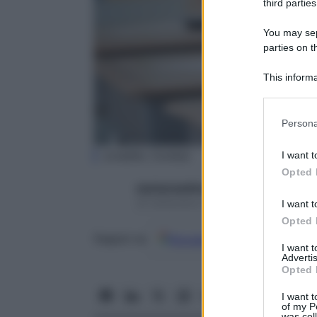
third parties
You may sepa
parties on t
This informa
Participants
Please note
Persona
information 
deny consent
(credits: Corbis)
I want t
in below Go
Opted 
starbeneeditor6
25 Settembre 2015 – Lettura 3 minuti
I want t
Opted 
Google
Discover
Fon
Seguici su
I want 
Advertis
Opted 
I want t
of my P
was col