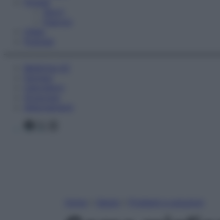
Fitness
Sport
Esercizi
Video
Podcast
Medicina AZ
Farmaci
Calcolatori
Oroscopo
Abbonamenti
Facebook
X
Instagram
Home
»
Salute
»
Problemi e soluzioni