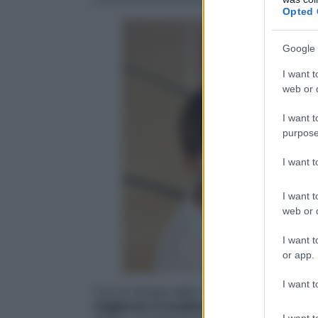
Opted 
Google 
I want t
web or d
I want t
purpose
I want 
I want t
web or d
I want t
or app.
I want t
Con la ripresa delle normali attività didat
migliorare il rendimento scolastico
ed in 
I want t