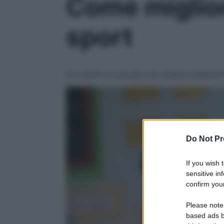
Come miglior
sport
Un motivo in più per non essere sedentari
Do Not Pr
If you wish 
sensitive in
confirm your
Please note
based ads b