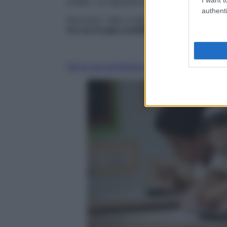
studio. La risposta è semplice e scientific
authenti
Secondo i dati a disposizione,
il 48% dei 
tre ore in più a settimana
, fanno meno as
Fai la tua domanda ai nostri esperti