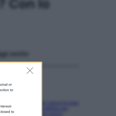
? Con lo
ggi anche
sonal or
ection to
Doccia, lavarsi tutti i giorni fa male
nterest-
alla pelle? I miti da sfatare per
closed to
proteggerla davvero senza