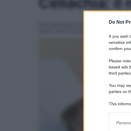
Celiachia: il
Do Not Pr
Particolarmente indicato per i bambini, il 
Scopri come funziona e e dove farlo
If you wish 
sensitive in
confirm your
Please note
based ads b
third parties
You may sepa
parties on t
This informa
Participants
Please note
Persona
information 