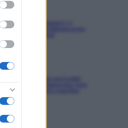
ed purposes
«Oggi che se magnamo?»: 4
ricette facili di Max Mariola senza
pesare gli ingredienti
Perché la pressione con il caldo
scende e sale all’improvviso: cosa
succede alle donne e cosa fare
subito