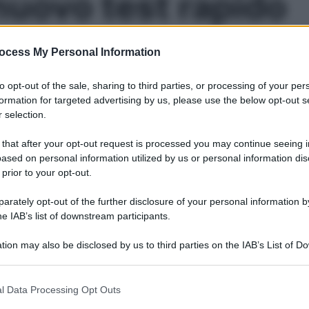
 nuovo test rapido
ocess My Personal Information
test sulla saliva permette di individuare l’intolleranza al gl
to opt-out of the sale, sharing to third parties, or processing of your per
formation for targeted advertising by us, please use the below opt-out s
Le
 selection.
 that after your opt-out request is processed you may continue seeing i
ased on personal information utilized by us or personal information dis
 prior to your opt-out.
rately opt-out of the further disclosure of your personal information by
he IAB’s list of downstream participants.
tion may also be disclosed by us to third parties on the IAB’s List of 
 that may further disclose it to other third parties.
 that this website/app uses one or more Google services and may gath
l Data Processing Opt Outs
including but not limited to your visit or usage behaviour. You may click 