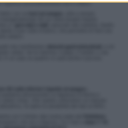
on significa automaticamente che è celiaco.
l’esito con un
test sul sangue
, utile a dosare
i-transglutaminasi (di cui viene dosata l’esatta
sio e i
geni dq2 e dq8
, associati alla malattia. Quello
 rapido e per nulla invasivo, che permette di fare una
e celiaci».
uelli che manifestano
disturbi gastrointestinali
, a chi
ado celiaci. Se la mamma, il papà, il fratello o una
tti, in un caso su quattro lo sarà anche il piccolo.
ono 40 volte inferiori rispetto al sangue
»,
pediatria all’università La Sapienza di Roma e
 celiaci onlus. «Per questo utilizziamo un metodo
ioattivo, fa salire la sensibilità del test al 90%».
nta con il bimbo alla nostra sede del
Policlinico
cessario che sia a digiuno). Fa il test e
dopo 7-10
na
donazione volontaria di 10 €
.