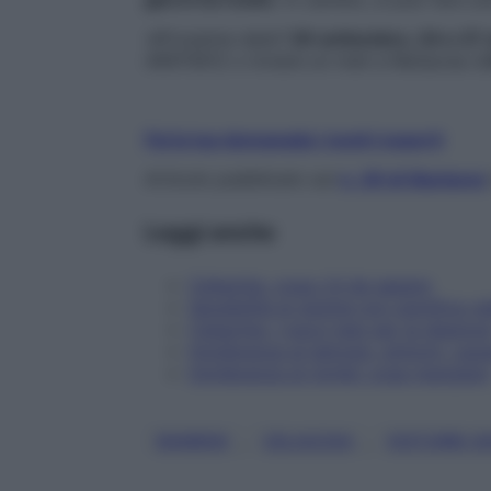
➔Prossime date?
29 settembre, 24 e 27 
49970612 o inviare un mail a Mariposa.
L
Fai la tua domanada i nostri esperti
Articolo pubblicato sul
n. 39 di Starbene
Leggi anche
Celiachia, cosa c'è da sapere
Sensibilità al glutine non significa ce
Celiachia: i nuovi test per la diagnos
Intolleranza al lattosio: sintomi, caus
Intolleranza al nichel: cosa mangiare
, 
, 
BAMBINI
CELIACHIA
DISTURBI G