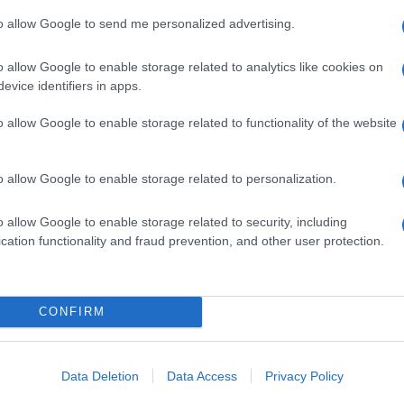
na campagna di screening dal
Policlinico Umberto I di
to allow Google to send me personalized advertising.
ta diffusa e misconosciuta
malattia
che non sempre
o allow Google to enable storage related to analytics like cookies on
isturbi che passano quasi inosservati
: pancino
evice identifiers in apps.
piega Salvatore Cucchiara, direttore della
a del Policlinico Umberto I che, in collaborazione
o allow Google to enable storage related to functionality of the website
 pazienti e operatori socio-sanitari), ha dato il via
o allow Google to enable storage related to personalization.
esta
perdita di peso, diarrea, vomito, dolori e
no sospettare l’intolleranza al glutine. Trascurarli,
o allow Google to enable storage related to security, including
’accrescimento, diabete giovanile, artrite reumatoide,
cation functionality and fraud prevention, and other user protection.
orosi
precoce».
che mal sopportano un
prelievo di sangue
(ma
CONFIRM
st sulla saliva è attendibile al 90%, come dimostrano
Data Deletion
Data Access
Privacy Policy
nticorpi anti-transglutaminasi
, che si alzano in
e il professor Cucchiara. «Ma attenzione! Se il