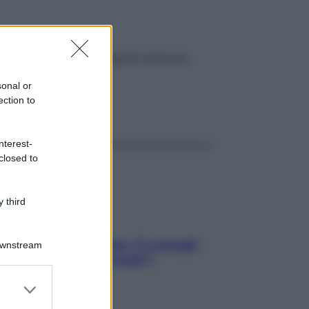
utine e ottenere una diagnosi precoce.
sonal or
ection to
ggi anche
nterest-
closed to
 third
Sicurezza al volante: i 5 consigli
Downstream
dell’ex pilota di Formula 1
er and store
to grant or