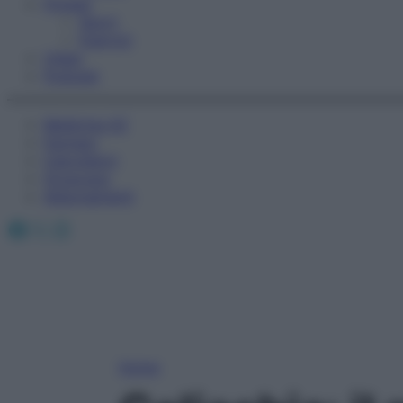
Fitness
Sport
Esercizi
Video
Podcast
Medicina AZ
Farmaci
Calcolatori
Oroscopo
Abbonamenti
Facebook
X
Instagram
Home