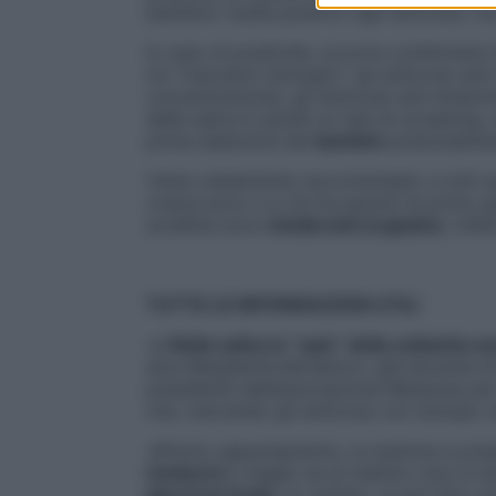
bambino risulta positivo agli anticorpi, n
In caso di positività, occorre confermare 
tre “marcatori biologici”: gli anticorpi ant
concentrazione), gli anticorpi anti-endomi
della saliva è quindi un test di screening,
prima selezione dei
bambini
potenzialment
Viene caldamente raccomandato a tutti q
cresce poco e a chi ha parenti di primo gr
sorellina sono
intolleranti al glutine
, infa
TUTTE LE INFORMAZIONI UTILI
➔«
Nella saliva le “spie” della celiachia s
dice Margherita Bonamico, già docente di 
presidente dell’associazione Mariposa per
che, marcando gli anticorpi con isotopo rad
➔Previo appuntamento, la mamma si prese
Umberto I
, meglio se al mattino (non è ne
giorni ha l’esito
. In cambio, si può fare u