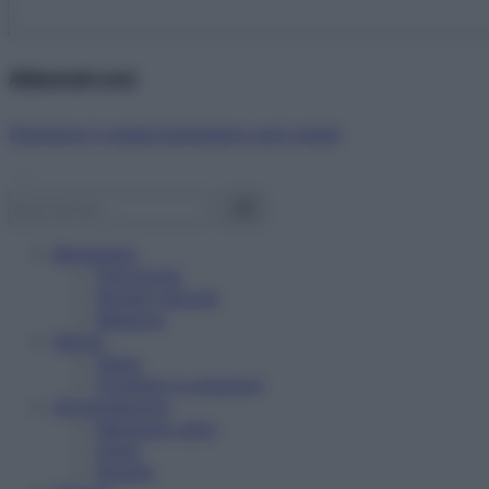
Abbonati ora!
Starbene ti regala benessere ogni mese!
Benessere
Psicologia
Rimedi naturali
Bellezza
Salute
News
Problemi e soluzioni
Alimentazione
Mangiare sano
Diete
Ricette