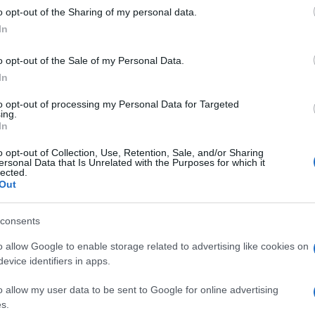
 to Google and its third-party tags to use your data for below specifi
o opt-out of the Sharing of my personal data.
ogle consent section.
In
o opt-out of the Sale of my Personal Data.
In
to opt-out of processing my Personal Data for Targeted
ing.
In
o opt-out of Collection, Use, Retention, Sale, and/or Sharing
ersonal Data that Is Unrelated with the Purposes for which it
lected.
ti preferite
Out
consents
o allow Google to enable storage related to advertising like cookies on
evice identifiers in apps.
ta e il gioco è fatto. Matteo, 5 anni, tra una
o allow my user data to be sent to Google for online advertising
intolleranza al glutine che colpisce un bambino su 80.
s.
in alcune
scuole elementari
di Roma, Brescia e