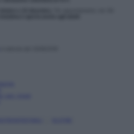
ottobre e 22 dicembre
. Per appuntamento, tel: 06-
’iniziativa è aperta anche agli adulti
.
in edicola dal 13/09/2016
liachia
i
e, test, rimedi
, 
ASTROINTESTINALI
GLUTINE