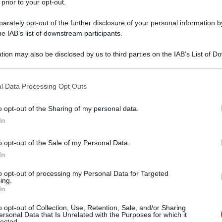
 prior to your opt-out.
rately opt-out of the further disclosure of your personal information by
he IAB’s list of downstream participants.
tion may also be disclosed by us to third parties on the IAB’s List of 
 that may further disclose it to other third parties.
 that this website/app uses one or more Google services and may gath
l Data Processing Opt Outs
including but not limited to your visit or usage behaviour. You may click 
 to Google and its third-party tags to use your data for below specifi
o opt-out of the Sharing of my personal data.
ogle consent section.
In
o opt-out of the Sale of my Personal Data.
ti preferite
In
to opt-out of processing my Personal Data for Targeted
ing.
In
o opt-out of Collection, Use, Retention, Sale, and/or Sharing
ersonal Data that Is Unrelated with the Purposes for which it
lected.