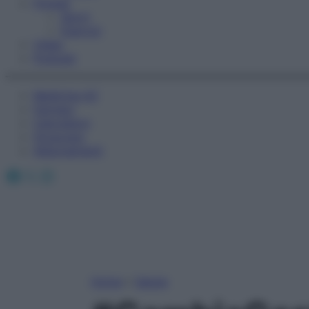
Fitness
Sport
Esercizi
Video
Podcast
Medicina AZ
Farmaci
Calcolatori
Oroscopo
Abbonamenti
Facebook
X
Instagram
Home
»
Salute