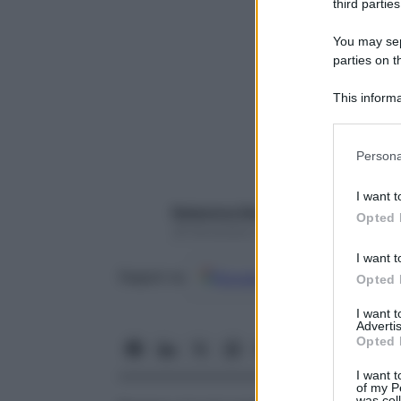
third parties
You may sepa
parties on t
This informa
Participants
Please note
Persona
information 
deny consent
I want t
in below Go
Redazione Starbene
Opted 
29 Novembre 2021 – Lettura 7 minuti
I want t
Google
Discover
Fon
Seguici su
Opted 
I want 
Advertis
Opted 
I want t
of my P
was col