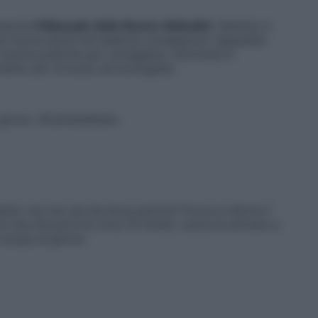
ropone
Il Manuale delle Buone Abitudini
. Sembra ci
ere nuove azioni ed esserne consapevoli: seguendo
buone pratiche per consigliare, informare e
ento più virtuoso ed ecologista.
r giorno. #CambiaGesto.
nte, ma non sai da dove partire? Prova a ridurre il
 una doccia è di circa 10 minuti, cerca di arrivare a
 acqua al giorno.