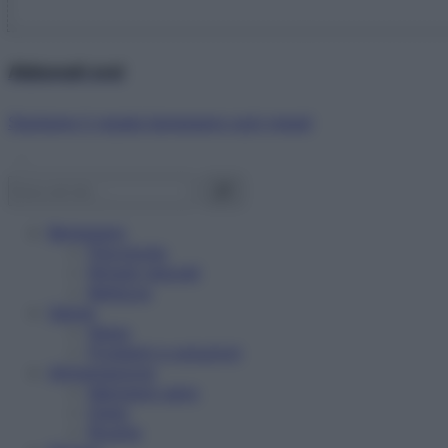
Abbonati ora!
Starbene ti regala benessere ogni mese!
Benessere
Psicologia
Rimedi naturali
Bellezza
Salute
News
Problemi e soluzioni
Alimentazione
Mangiare sano
Diete
Ricette