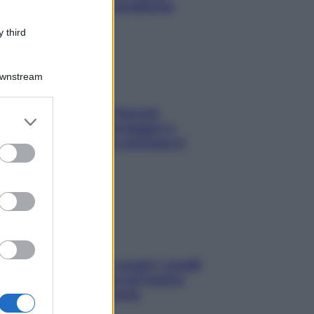
risolvere l’annoso problema
 third
Downstream
Fame dopo cena? Perché
er and store
succede e 6 snack leggeri e
to grant or
appetitosi che non rovinano il
ed purposes
sonno
Non solo Maldive: scopri i coralli
che si nascondono nel nostro
Mediterraneo (e come
proteggerli)