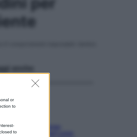
ini per
iente
ce 21 comportamenti responsabili. Sembra
ggi anche
sonal or
ection to
nterest-
Capelli spezzati lungo
closed to
l’attaccatura? Scopri come