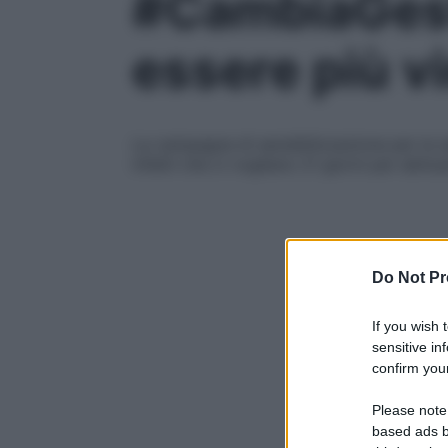
#CambiaGesto
essere più v
La campagna di sensibilizzazione per la
infatti che ci vogliano 21 giorni per abit
Do Not Pr
If you wish 
sensitive in
confirm your
Please note
based ads b