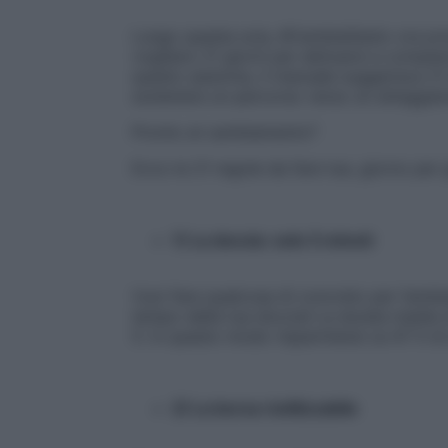
Lungo questa scia, #CambiaGesto ora p
vogliano 21 giorni per abituarsi a compi
questo assioma, il manuale suggerisce 21 
sostenere un percorso verso un atteggiam
Pronto al cambiamento?
Ecco le 21 regole da fare tue, giorno pe
1) La doccia: solo 5 minuti
Vuoi fare qualcosa di concreto per l’ambie
tempo della tua doccia! La durata media di
5. In questo modo risparmierai ca 47 lt di
2) La borsa riutilizzabile