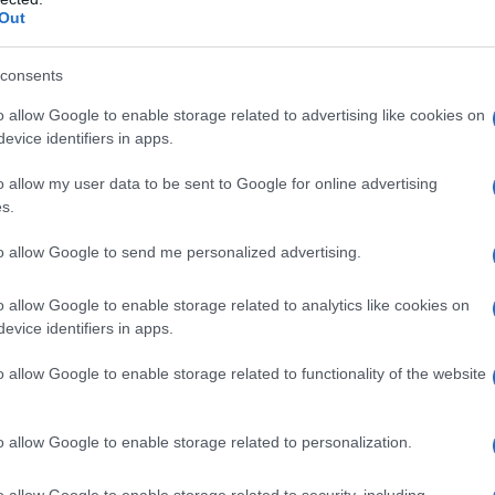
tti i giorni per fare la propria parte nella tutela del
Out
re i mozziconi di
sigaretta
per terra, uscendo
come innocuo, ma che ha enormi conseguenze. In
so il primo cestino a disposizione.
consents
questo scatto in avanti. #CambiaGesto è la
o allow Google to enable storage related to advertising like cookies on
vaguardia ambientale che invita a
comportamenti
evice identifiers in apps.
ria quotidianità.
o ha fatto tappa in oltre 40 città italiane e, grazie
o allow my user data to be sent to Google for online advertising
rtner della campagna, alle 700 tabaccherie e agli oltre
s.
glia contro la dispersione dei mozziconi nell’
ambiente
coni
e distribuiti oltre 270.000 portamozziconi.
to allow Google to send me personalized advertising.
o allow Google to enable storage related to analytics like cookies on
izione del
CambiaGesto Day
, celebrato il 27
evice identifiers in apps.
ate:
una giornata per sostenere e rafforzare il senso
’ambiente. P
romossa e finanziata da
Philip Morris
o allow Google to enable storage related to functionality of the website
atrocinio del
Ministero della Transizione Ecologica
olontari di Retakee Plastic Free, realtà da sempre
meni del littering e del degrado ambientale.
o allow Google to enable storage related to personalization.
o allow Google to enable storage related to security, including