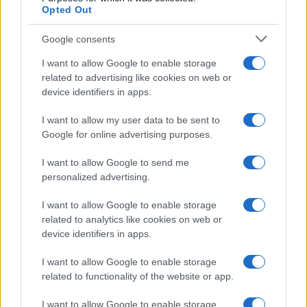
Opted Out
Google consents
I want to allow Google to enable storage
related to advertising like cookies on web or
device identifiers in apps.
I want to allow my user data to be sent to
Google for online advertising purposes.
I want to allow Google to send me
personalized advertising.
I want to allow Google to enable storage
related to analytics like cookies on web or
device identifiers in apps.
I want to allow Google to enable storage
related to functionality of the website or app.
I want to allow Google to enable storage