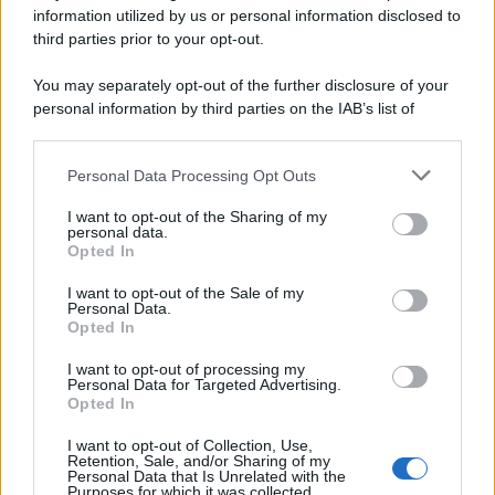
information utilized by us or personal information disclosed to
third parties prior to your opt-out.
You may separately opt-out of the further disclosure of your
personal information by third parties on the IAB’s list of
downstream participants.
Personal Data Processing Opt Outs
This information may also be disclosed by us to third parties
on the IAB’s List of Downstream Participants that may further
I want to opt-out of the Sharing of my
disclose it to other third parties.
personal data.
Opted In
Please note that this website/app uses one or more Google
services and may gather and store information including but
I want to opt-out of the Sale of my
Personal Data.
not limited to your visit or usage behaviour. You may click to
Opted In
grant or deny consent to Google and its third-party tags to
use your data for below specified purposes in below Google
I want to opt-out of processing my
consent section.
Personal Data for Targeted Advertising.
Opted In
I want to opt-out of Collection, Use,
Retention, Sale, and/or Sharing of my
Personal Data that Is Unrelated with the
Purposes for which it was collected.