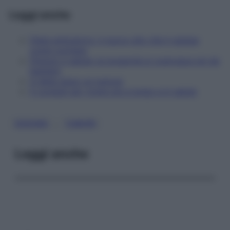
Leggi anche
Dieta anticancro: il nuovo sito che ti spiega
come cucinare
Digiuno e salute: la longevità si costruisce sin da
bambini
A dieta dopo un tumore
5 consigli per vivere più a lungo e in salute
, 
DIGIUNO
TUMORI
Leggi anche