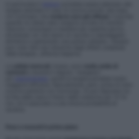
In particolare il
digiuno
potrebbe essere abbinato alle
terapie adottate in caso di tumore poiché, alla base,
c’è il principio che
renda le cure più efficaci
. Il perché:
quando le cellule sane vengono private di nutrienti
riescono comunque a resistere per qualche giorno,
sfruttando ciò che hanno di vecchio e danneggiato
all’interno e generando una pulizia cellulare. «Questo
può voler dire una riduzione degli effetti collaterali
della terapia», afferma l’esperta.
Le
cellule tumorali
, invece, sono
molto avide di
nutrienti
e durante il digiuno “mangiano”
più
chemioterapia
, quindi la terapia potrebbe avere
maggiore efficacia. Naturalmente, però, prima di tutto
occorre parlarne con l’oncologo. Si può digiunare tra
la fine della cena e l’inizio della colazione per 13-14
ore: ciò è associato a una minore probabilità di
recidive.
Peso e muscoli in primo piano