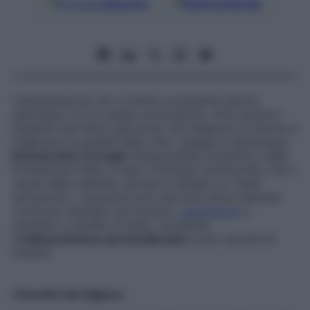
Google
Discover
Fonti preferite
L’alimentazione non si limita a prevenire alcune
patologie, fra cui quelle oncologiche: «Può aiutare i
pazienti che hanno già avuto una diagnosi di tumore a
migliorare la qualità della vita», spiega la dottoressa
Romina Inés Cervigni
, Responsabile scientifico della
Fondazione Valter Longo e biologa nutrizionista. Sia a
causa della malattia, sia per le terapie cui viene
sottoposto, il paziente può riportare alcuni disturbi
come per esempio nervosismo,
stanchezza
e
aumento o perdita di peso, ma grazie
all’
alimentazione personalizzata
si può cercare di
limitarli.
I benefici del digiuno