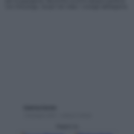
per la guarigione. Ma prima occorre sempre parlarne
con l’oncologo. Scopri nel video i consigli dell’esperta
Caterina Caristo
1 Dicembre 2021 – Lettura 2 minuti
Seguici su