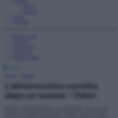
Fitness
Sport
Esercizi
Video
Podcast
Medicina AZ
Farmaci
Calcolatori
Oroscopo
Abbonamenti
Facebook
X
Instagram
Home
»
Salute
L’alimentazione corretta
dopo un tumore – Video
Seguire un’alimentazione corretta dopo un tumore e
durante la chemioterapia può essere un’arma in più