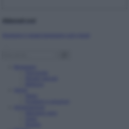
Abbonati ora!
Starbene ti regala benessere ogni mese!
Benessere
Psicologia
Rimedi naturali
Bellezza
Salute
News
Problemi e soluzioni
Alimentazione
Mangiare sano
Diete
Ricette