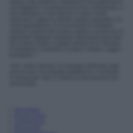
nessun caso possono costituire la formulazione di
una diagnosi o la prescrizione di un trattamento, e
non intendono e non devono in alcun modo
sostituire il rapporto diretto medico-paziente o la
visita specialistica. Si raccomanda di chiedere
sempre il parere del proprio medico curante e/o di
specialisti riguardo qualsiasi indicazione riportata.
Se si hanno dubbi o quesiti sull’uso di un farmaco
è necessario contattare il proprio medico. Leggi il
Disclaimer »
Tutti i diritti riservati. Le immagini utilizzate negli
articoli sono di proprietà dell’editore o concesse
in licenza per l’uso. È vietata la riproduzione non
autorizzata.
Informativa
Privacy Policy
Cookie Policy
Note Legali