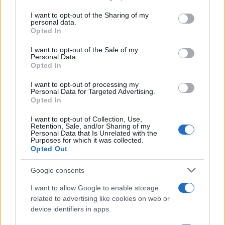
on the IAB’s List of Downstream Participants that may further
I want to opt-out of the Sharing of my
disclose it to other third parties.
personal data.
Opted In
Please note that this website/app uses one or more Google
services and may gather and store information including but
I want to opt-out of the Sale of my
Personal Data.
not limited to your visit or usage behaviour. You may click to
Opted In
grant or deny consent to Google and its third-party tags to
use your data for below specified purposes in below Google
I want to opt-out of processing my
consent section.
Personal Data for Targeted Advertising.
Opted In
I want to opt-out of Collection, Use,
Retention, Sale, and/or Sharing of my
Personal Data that Is Unrelated with the
Purposes for which it was collected.
Opted Out
Google consents
I want to allow Google to enable storage
related to advertising like cookies on web or
device identifiers in apps.