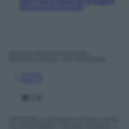
pelle? I miti da sfatare per proteggerla
davvero senza stressarla
© Belpietro Edizioni Periodiche SRL –
Riproduzione riservata – P.Iva 13673600964
Chi siamo
Pubblicità
Facebook
X
Instagram
ATTENZIONE: Le informazioni contenute in questo
sito sono presentate a solo scopo informativo, in