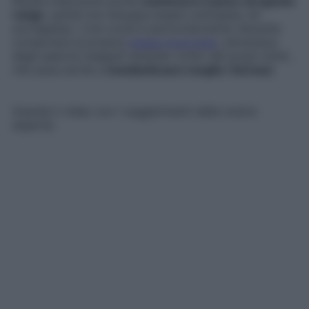
Risulta imporante anche
mantenere il peso nel giusto
range
, quindi non bisogna essere sottopeso né
sovrappeso. Così come è particolarmente rilevante
conservare la propria
massa muscolare
, attraverso
degli esercizi eseguiti tenendo conto dei propri limiti,
che aiuta anche a
metabolizzare meglio i farmaci
.
Guarda il video con i suggerimenti della nostra
esperta: