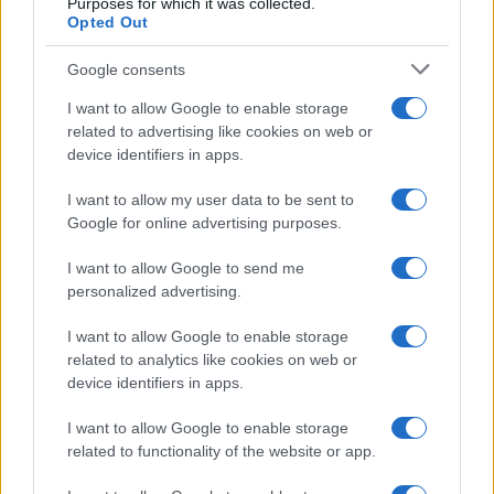
Purposes for which it was collected.
Opted Out
Google consents
I want to allow Google to enable storage
related to advertising like cookies on web or
device identifiers in apps.
I want to allow my user data to be sent to
Google for online advertising purposes.
I want to allow Google to send me
personalized advertising.
I want to allow Google to enable storage
related to analytics like cookies on web or
device identifiers in apps.
I want to allow Google to enable storage
related to functionality of the website or app.