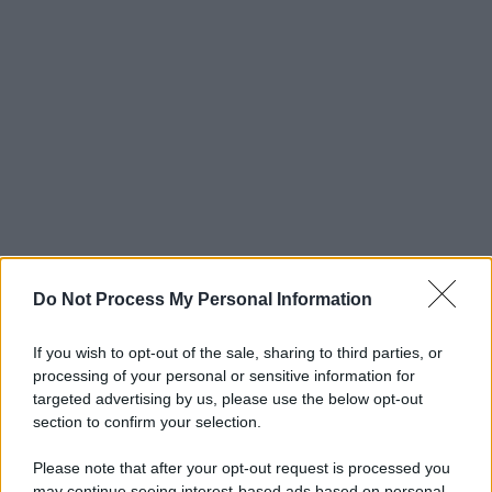
Do Not Process My Personal Information
If you wish to opt-out of the sale, sharing to third parties, or
processing of your personal or sensitive information for
targeted advertising by us, please use the below opt-out
section to confirm your selection.
Please note that after your opt-out request is processed you
may continue seeing interest-based ads based on personal