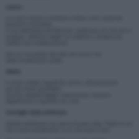
Lavoro
La Luna ti aiuta a rimettere ordine: conti, pratiche,
decisioni rimandate.
È una settimana perfetta per: sistemare ciò che era in
sospeso, definire meglio un obiettivo, rendere più
stabile una collaborazione
Non è il momento dei salti nel vuoto, ma
delle fondamenta solide.
Salute
Il corpo chiede regolarità: sonno, alimentazione,
piccoli rituali quotidiani.
Ascolta segnali leggeri (stanchezza, tensioni,
digestione) e rispondi con cura.
Consiglio
della settimana
Questa settimana non serve forzare nulla. Fidati di ciò
che cresce lentamente: è ciò che dura di più.