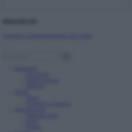
Abbonati ora!
Starbene ti regala benessere ogni mese!
Benessere
Psicologia
Rimedi naturali
Bellezza
Salute
News
Problemi e soluzioni
Alimentazione
Mangiare sano
Diete
Ricette