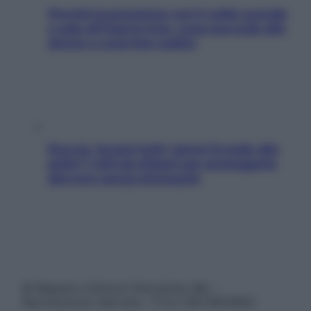
Perché la pressione con il caldo scende
e sale all’improvviso: cosa succede alle
donne e cosa fare subito
Doccia, lavarsi tutti i giorni fa male alla
pelle? I miti da sfatare per proteggerla
davvero senza stressarla
© Belpietro Edizioni Periodiche SRL –
Riproduzione riservata – P.Iva 13673600964