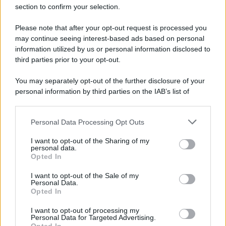
section to confirm your selection.
Please note that after your opt-out request is processed you
may continue seeing interest-based ads based on personal
information utilized by us or personal information disclosed to
third parties prior to your opt-out.
You may separately opt-out of the further disclosure of your
personal information by third parties on the IAB’s list of
downstream participants.
Personal Data Processing Opt Outs
This information may also be disclosed by us to third parties
on the IAB’s List of Downstream Participants that may further
I want to opt-out of the Sharing of my
disclose it to other third parties.
personal data.
Opted In
Please note that this website/app uses one or more Google
services and may gather and store information including but
I want to opt-out of the Sale of my
Personal Data.
not limited to your visit or usage behaviour. You may click to
Opted In
grant or deny consent to Google and its third-party tags to
use your data for below specified purposes in below Google
I want to opt-out of processing my
consent section.
Personal Data for Targeted Advertising.