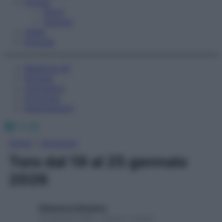
Fitness
Sport
Esercizi
Video
Podcast
Medicina AZ
Farmaci
Calcolatori
Oroscopo
Abbonamenti
Facebook
X
Instagram
Home
»
Oroscopo
Toro dal 19 al 25 gennaio
2026
Redazione Starbene
18 Gennaio 2026 – Lettura 1 minuto