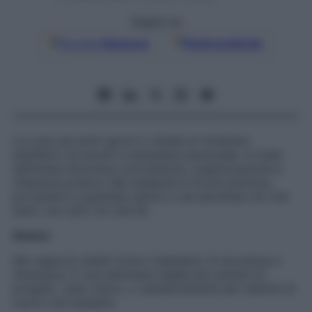
Seguici su
Google
Discover
Fonti preferite
La Luna nei primi giorni ti chiede di rimettere
equilibrio tra doveri e benessere personale. A metà
settimana favorisce concretezza, organizzazione e
chiarezza pratica. Nel weekend si fa più emotiva,
portandoti a guardare dentro e ad ascoltare ciò che
senti, non solo ciò che fai.
Amore
Nei rapporti stabili torna il desiderio di sicurezza e
tenerezza. È una settimana ideale per parlare di
progetti, casa, futuro, o semplicemente per sentirsi di
nuovo una squadra.