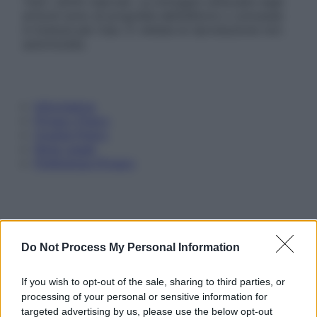
Tutti i diritti riservati. Le immagini utilizzate negli
articoli sono di proprietà dell’editore o concesse
in licenza per l’uso. È vietata la riproduzione non
autorizzata.
Informativa
Privacy Policy
Cookie Policy
Note Legali
Preferenze Privacy
Do Not Process My Personal Information
If you wish to opt-out of the sale, sharing to third parties, or
processing of your personal or sensitive information for
targeted advertising by us, please use the below opt-out