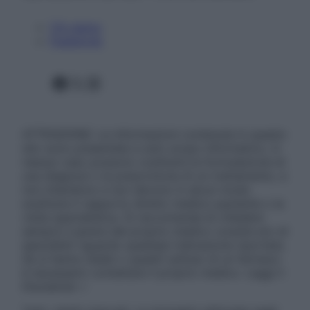
Chi siamo
Pubblicità
Facebook
X
Instagram
ATTENZIONE: Le informazioni contenute in questo
sito sono presentate a solo scopo informativo, in
nessun caso possono costituire la formulazione di
una diagnosi o la prescrizione di un trattamento, e
non intendono e non devono in alcun modo
sostituire il rapporto diretto medico-paziente o la
visita specialistica. Si raccomanda di chiedere
sempre il parere del proprio medico curante e/o di
specialisti riguardo qualsiasi indicazione riportata.
Se si hanno dubbi o quesiti sull’uso di un farmaco
è necessario contattare il proprio medico. Leggi il
Disclaimer »