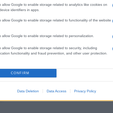
alcune situazioni e a ritrovare un equilibrio più
o allow Google to enable storage related to analytics like cookies on
i hai realmente bisogno.
evice identifiers in apps.
o allow Google to enable storage related to functionality of the website
à. Se hai evitato un confronto per mantenere la pace,
o allow Google to enable storage related to personalization.
he alcune parole vanno comunque pronunciate. Le
 il dialogo e recuperare complicità. I single
e attraverso amicizie o ambienti abituali. Non avere
o allow Google to enable storage related to security, including
le emozioni trovino il loro ritmo.
cation functionality and fraud prevention, and other user protection.
CONFIRM
le priorità. Potresti sentirti chiamata a fare ordine
Alcune questioni che sembravano complicate
ersa. Tra giovedì e venerdì sarà più facile prendere
Data Deletion
Data Access
Privacy Policy
a richiesta importante. La diplomazia, da sempre tua
e.