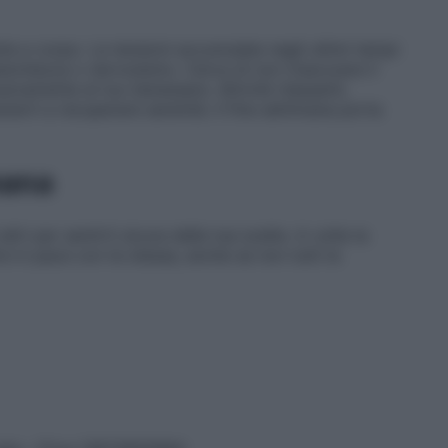
nte e corpo. Le tensioni accumulate negli ultimi tempi
tanchezza o nervosismo. Cerca di non trascurare il
ivamente al tuo benessere. Attività rilassanti,
tarti a recuperare serenità. Il fine settimana porta
mana
ri per sentirti sicura delle tue scelte. A volte la
ire in pace con te stessa, anche se non tutti la