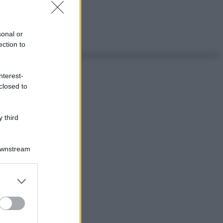
sonal or
ection to
nterest-
closed to
 third
Downstream
er and store
to grant or
ed purposes