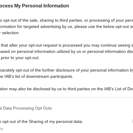
ocess My Personal Information
to opt-out of the sale, sharing to third parties, or processing of your per
formation for targeted advertising by us, please use the below opt-out s
 selection.
 that after your opt-out request is processed you may continue seeing i
ased on personal information utilized by us or personal information dis
 prior to your opt-out.
rately opt-out of the further disclosure of your personal information by
he IAB’s list of downstream participants.
tion may also be disclosed by us to third parties on the IAB’s List of 
 that may further disclose it to other third parties.
 that this website/app uses one or more Google services and may gath
l Data Processing Opt Outs
including but not limited to your visit or usage behaviour. You may click 
 to Google and its third-party tags to use your data for below specifi
o opt-out of the Sharing of my personal data.
ogle consent section.
In