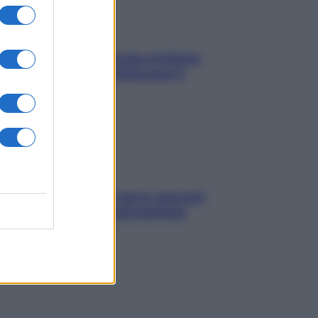
In menopausa il rischio d’infarto
aumenta: è ora di rinforzare il
cuore
Contare le calorie serve ancora?
La risposta della nutrizionista