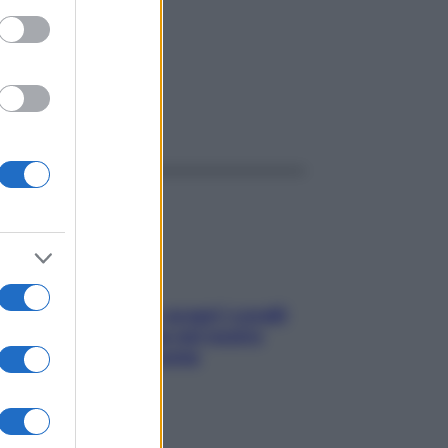
26
ggi anche
Non solo Maldive: scopri i coralli
che si nascondono nel nostro
Mediterraneo (e come
proteggerli)