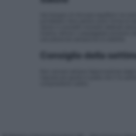
Hai bisogno di ritrovare equilibrio tra me
potrebbero farsi sentire sotto forma di s
riposo e concediti momenti dedicati esclus
musica, lettura o passeggiate potranno aiu
una piacevole sensazione di stabilità.
Consiglio della setti
Non cercare sempre l’approvazione degli alt
risposta più giusta è quella che ti fa sent
comprendono subito.