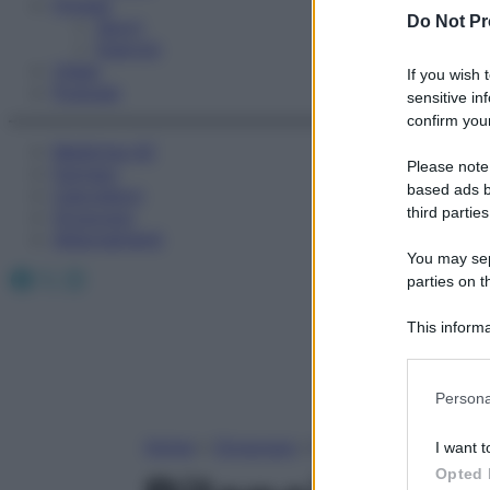
Fitness
Do Not Pr
Sport
Esercizi
Video
If you wish 
Podcast
sensitive in
confirm your
Medicina AZ
Please note
Farmaci
based ads b
Calcolatori
third parties
Oroscopo
Abbonamenti
You may sepa
Facebook
X
Instagram
parties on t
This informa
Participants
Please note
Persona
information 
deny consent
Home
»
Oroscopo
»
Bilancia
I want t
in below Go
Opted 