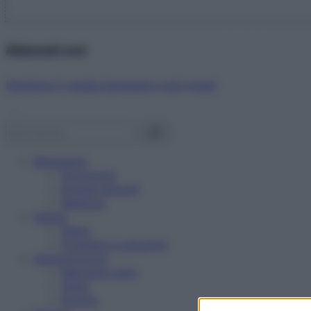
Abbonati ora!
Starbene ti regala benessere ogni mese!
Benessere
Psicologia
Rimedi naturali
Bellezza
Salute
News
Problemi e soluzioni
Alimentazione
Mangiare sano
Diete
Ricette