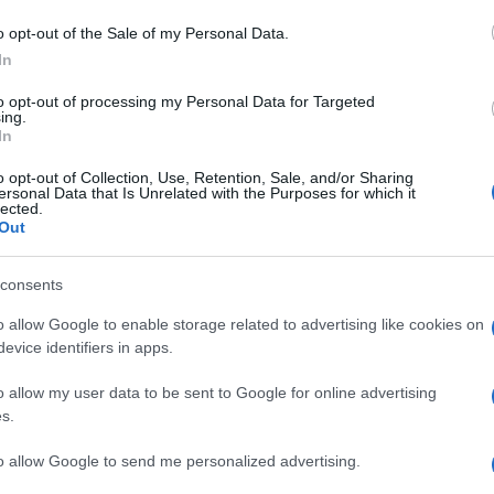
’8 al 14 giugno 20
o opt-out of the Sale of my Personal Data.
In
to opt-out of processing my Personal Data for Targeted
ing.
Le
In
o opt-out of Collection, Use, Retention, Sale, and/or Sharing
ti preferite
ersonal Data that Is Unrelated with the Purposes for which it
lected.
Out
consents
o allow Google to enable storage related to advertising like cookies on
evice identifiers in apps.
o allow my user data to be sent to Google for online advertising
s.
ggerezza interiore. Non tutto può essere controllato o
to allow Google to send me personalized advertising.
una preziosa occasione di crescita. I giorni che