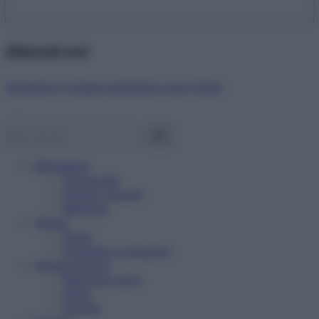
Abbonati ora!
Starbene ti regala benessere ogni mese!
Benessere
Psicologia
Rimedi naturali
Bellezza
Salute
News
Problemi e soluzioni
Alimentazione
Mangiare sano
Diete
Ricette