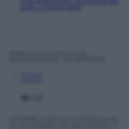
e sale all’improvviso: cosa succede alle
donne e cosa fare subito
© Belpietro Edizioni Periodiche SRL –
Riproduzione riservata – P.Iva 13673600964
Chi siamo
Pubblicità
Facebook
X
Instagram
ATTENZIONE: Le informazioni contenute in questo
sito sono presentate a solo scopo informativo, in