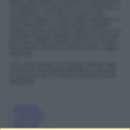
nessun caso possono costituire la formulazione di
una diagnosi o la prescrizione di un trattamento, e
non intendono e non devono in alcun modo
sostituire il rapporto diretto medico-paziente o la
visita specialistica. Si raccomanda di chiedere
sempre il parere del proprio medico curante e/o di
specialisti riguardo qualsiasi indicazione riportata.
Se si hanno dubbi o quesiti sull’uso di un farmaco
è necessario contattare il proprio medico. Leggi il
Disclaimer »
Tutti i diritti riservati. Le immagini utilizzate negli
articoli sono di proprietà dell’editore o concesse
in licenza per l’uso. È vietata la riproduzione non
autorizzata.
Informativa
Privacy Policy
Cookie Policy
Note Legali