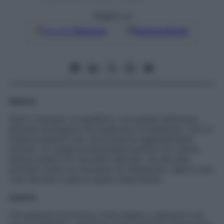
Seguici su
Google
Discover
Fonti preferite
Amore
Senti il bisogno di equilibrio, ma questa settimana
potresti accorgerti che qualcosa va sistemato. Non si
tratta di grandi crisi, ma di piccoli aggiustamenti
emotivi. In coppia è importante parlare con calma,
senza evitare ciò che senti davvero. Se sei sola,
potresti vivere un momento di riflessione: capire cosa
vuoi davvero è già un passo importante.
Lavoro
C’è qualche incertezza, forse legata a decisioni non