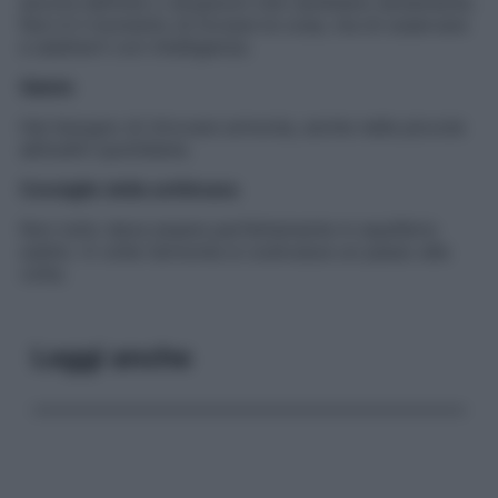
ancora definite o situazioni che cambiano lentamente.
Non è il momento di forzare le cose, ma di osservare
e adattarti con intelligenza.
Salute
Hai bisogno di ritrovare armonia, anche nelle piccole
abitudini quotidiane.
Consiglio della settimana
Non tutto deve essere perfettamente in equilibrio
subito. A volte l’armonia si costruisce un passo alla
volta.
Leggi anche