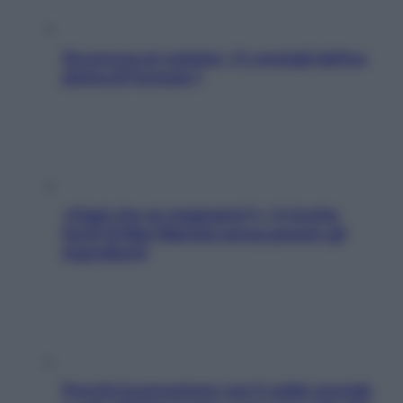
Sicurezza al volante: i 5 consigli dell’ex
pilota di Formula 1
«Oggi che se magnamo?»: 4 ricette
facili di Max Mariola senza pesare gli
ingredienti
Perché la pressione con il caldo scende