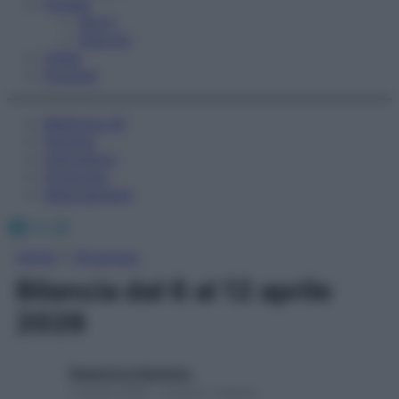
Fitness
Sport
Esercizi
Video
Podcast
Medicina AZ
Farmaci
Calcolatori
Oroscopo
Abbonamenti
Facebook
X
Instagram
Home
»
Oroscopo
Bilancia dal 6 al 12 aprile
2026
Redazione Starbene
3 Aprile 2026 – Lettura 1 minuto