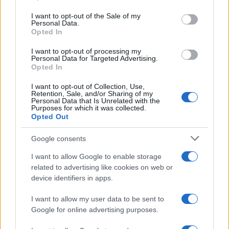
Please note that this website/app uses one or more Google
services and may gather and store information including but
I want to opt-out of the Sale of my
Personal Data.
not limited to your visit or usage behaviour. You may click to
Opted In
grant or deny consent to Google and its third-party tags to
use your data for below specified purposes in below Google
I want to opt-out of processing my
consent section.
Personal Data for Targeted Advertising.
Opted In
I want to opt-out of Collection, Use,
Retention, Sale, and/or Sharing of my
Personal Data that Is Unrelated with the
Purposes for which it was collected.
Opted Out
Google consents
I want to allow Google to enable storage
related to advertising like cookies on web or
device identifiers in apps.
I want to allow my user data to be sent to
Google for online advertising purposes.