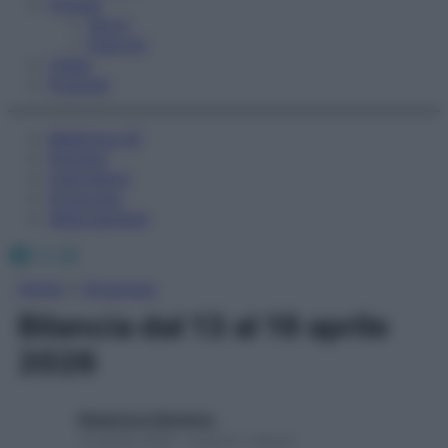
Fitness
Sport
Esercizi
Video
Podcast
Medicina AZ
Farmaci
Calcolatori
Oroscopo
Abbonamenti
Facebook
X
Instagram
Home
»
Oroscopo
Bilancia dal 13 al 19 aprile
2026
Redazione Starbene
13 Aprile 2026 – Lettura 1 minuto