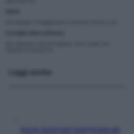
diplomatiche.
Salute
Hai bisogno di leggerezza e armonia intorno a te.
Consiglio della settimana
Non ignorare i piccoli segnali. Sono quelli che
indicano la direzione.
Leggi anche
Doccia, lavarsi tutti i giorni fa male alla