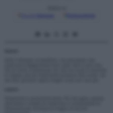
Seguici su
Google
Discover
Fonti preferite
Amore
Senti il bisogno di equilibrio, ma percepisci che
qualcosa è leggermente fuori asse. Non è una crisi,
ma un invito a sistemare ciò che non è più in armonia.
In coppia, piccoli chiarimenti possono fare molto. Se
sei sola, potresti capire meglio cosa non vuoi più.
Lavoro
Situazione in evoluzione lenta. Più che agire, questa
settimana ti chiede di osservare e comprendere le
dinamiche per sfruttare al meglio le tue arti