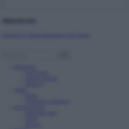
Abbonati ora!
Starbene ti regala benessere ogni mese!
Benessere
Psicologia
Rimedi naturali
Bellezza
Salute
News
Problemi e soluzioni
Alimentazione
Mangiare sano
Diete
Ricette