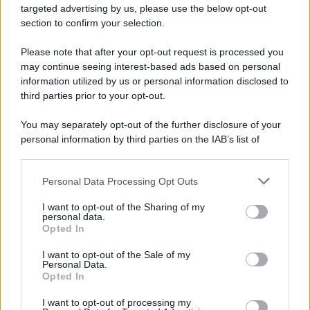
targeted advertising by us, please use the below opt-out
section to confirm your selection.
Please note that after your opt-out request is processed you
may continue seeing interest-based ads based on personal
information utilized by us or personal information disclosed to
third parties prior to your opt-out.
You may separately opt-out of the further disclosure of your
personal information by third parties on the IAB’s list of
downstream participants.
Personal Data Processing Opt Outs
This information may also be disclosed by us to third parties
on the IAB’s List of Downstream Participants that may further
I want to opt-out of the Sharing of my
disclose it to other third parties.
personal data.
Opted In
Please note that this website/app uses one or more Google
services and may gather and store information including but
I want to opt-out of the Sale of my
Personal Data.
not limited to your visit or usage behaviour. You may click to
Opted In
grant or deny consent to Google and its third-party tags to
use your data for below specified purposes in below Google
I want to opt-out of processing my
consent section.