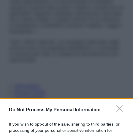
visita specialistica. Si raccomanda di chiedere
sempre il parere del proprio medico curante e/o di
specialisti riguardo qualsiasi indicazione riportata.
Se si hanno dubbi o quesiti sull’uso di un farmaco
è necessario contattare il proprio medico. Leggi il
Disclaimer »
Tutti i diritti riservati. Le immagini utilizzate negli
articoli sono di proprietà dell’editore o concesse
in licenza per l’uso. È vietata la riproduzione non
autorizzata.
Informativa
Privacy Policy
Cookie Policy
Note Legali
Preferenze Privacy
Do Not Process My Personal Information
If you wish to opt-out of the sale, sharing to third parties, or
processing of your personal or sensitive information for