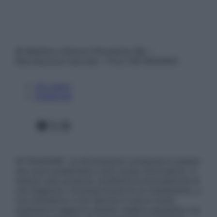
© Belpietro Edizioni Periodiche SRL –
Riproduzione riservata – P.Iva 13673600964
Chi siamo
Pubblicità
Facebook
X
Instagram
ATTENZIONE: Le informazioni contenute in questo
sito sono presentate a solo scopo informativo, in
nessun caso possono costituire la formulazione di
una diagnosi o la prescrizione di un trattamento, e
non intendono e non devono in alcun modo
sostituire il rapporto diretto medico-paziente o la