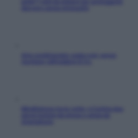
pelle? I miti da sfatare per proteggerla
davvero senza stressarla
Aria condizionata: usala così, senza
rischiare raffreddore & Co.
Mindfulness tra le vette: a Cortina due
giorni lontani da stress e ansia da
smartphone