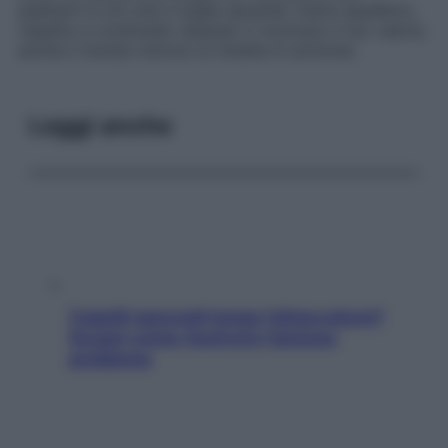
adattarti a ciò che ti toglie serenità: meriti equilibrio,
rispetto e continuità. Quando ti riconosci il tuo valore,
anche il mondo intorno si rimette in armonia.
Leggi anche
Capelli spezzati lungo l’attaccatura?
Scopri come risolvere l’annoso
problema