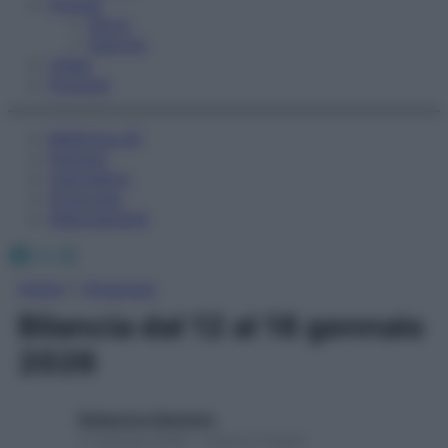
Fitness
Sport
Esercizi
Video
Podcast
Medicina AZ
Farmaci
Calcolatori
Oroscopo
Abbonamenti
Facebook
X
Instagram
Home
»
Oroscopo
Bilancia dal 12 al 18 gennaio
2026
Redazione Starbene
11 Gennaio 2026 – Lettura 2 minuti