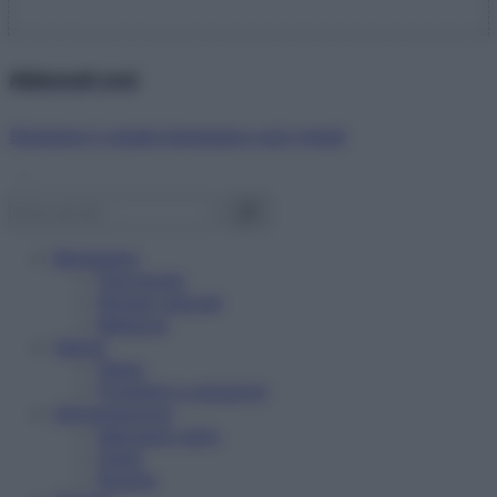
Abbonati ora!
Starbene ti regala benessere ogni mese!
Benessere
Psicologia
Rimedi naturali
Bellezza
Salute
News
Problemi e soluzioni
Alimentazione
Mangiare sano
Diete
Ricette