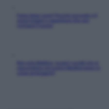
Fame dopo cena? Perché succede e 6
snack leggeri e appetitosi che non
rovinano il sonno
Non solo Maldive: scopri i coralli che si
nascondono nel nostro Mediterraneo (e
come proteggerli)