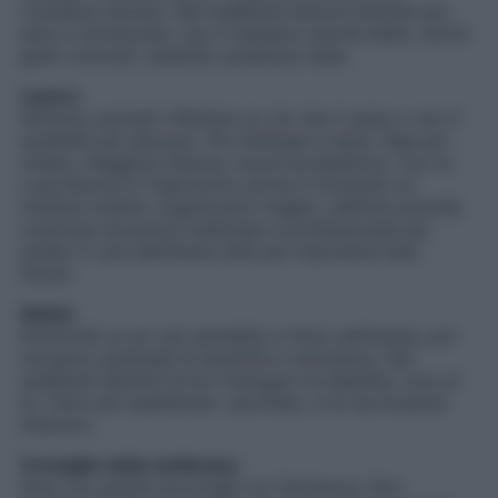
vicinanza sincera. Nel weekend l’amore diventa più
serio e strutturato: non ti bastano parole belle, cerchi
gesti concreti, stabilità, presenza reale.
Lavoro
All’inizio potresti riflettere su ciò che ti pesa o non ti
soddisfa più davvero. Poi l’energia si apre: idee più
chiare, maggiore fiducia, nuove prospettive. Con la
Luna Nuova in Capricorno arriva il momento di
mettere ordine: organizzarti meglio, definire priorità,
costruire sicurezza materiale e professionale più
solida. È una settimana utile per impostare basi
future.
Salute
Emotività un po’ più sensibile a inizio settimana, poi
recupero graduale di serenità e centratura. Nel
weekend sentirai forte il bisogno di stabilità, cura di
te, ritmo più equilibrato: ascoltalo, è la tua bussola
interiore.
Consiglio della settimana
Ama con grazia ma scegli con fermezza. Non