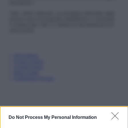
Disclaimer »
Tutti i diritti riservati. Le immagini utilizzate negli
articoli sono di proprietà dell’editore o concesse
in licenza per l’uso. È vietata la riproduzione non
autorizzata.
Informativa
Privacy Policy
Cookie Policy
Note Legali
Preferenze Privacy
Do Not Process My Personal Information