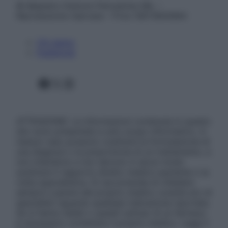
© Belpietro Edizioni Periodiche SRL –
Riproduzione riservata – P.Iva 13673600964
Chi siamo
Pubblicità
Facebook
X
Instagram
ATTENZIONE: Le informazioni contenute in questo
sito sono presentate a solo scopo informativo, in
nessun caso possono costituire la formulazione di
una diagnosi o la prescrizione di un trattamento, e
non intendono e non devono in alcun modo
sostituire il rapporto diretto medico-paziente o la
visita specialistica. Si raccomanda di chiedere
sempre il parere del proprio medico curante e/o di
specialisti riguardo qualsiasi indicazione riportata.
Se si hanno dubbi o quesiti sull’uso di un farmaco
è necessario contattare il proprio medico. Leggi il