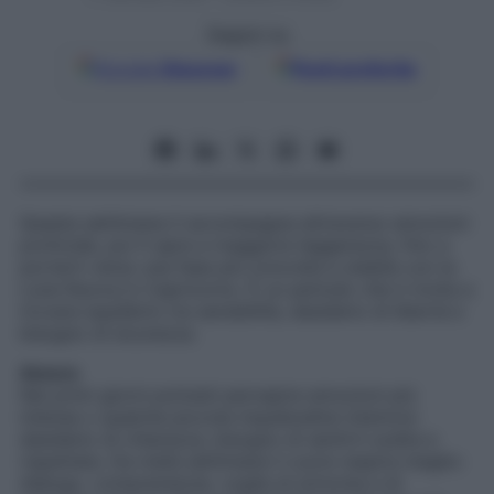
Seguici su
Google
Discover
Fonti preferite
Questa settimana ti accompagna attraverso emozioni
profonde, poi ti apre a maggiore leggerezza, fino a
portarti verso una fase più concreta e stabile con la
Luna Nuova in Capricorno. È un periodo che ti invita a
trovare equilibrio tra sensibilità, desiderio di libertà e
bisogno di sicurezza.
Amore
Nei primi giorni potresti percepire emozioni più
intense o qualche piccola inquietudine interiore:
desiderio di chiarezza, bisogno di sentirti scelta e
rispettata. Da metà settimana il cuore respira meglio:
dialogo, comprensione, voglia di armonia e di