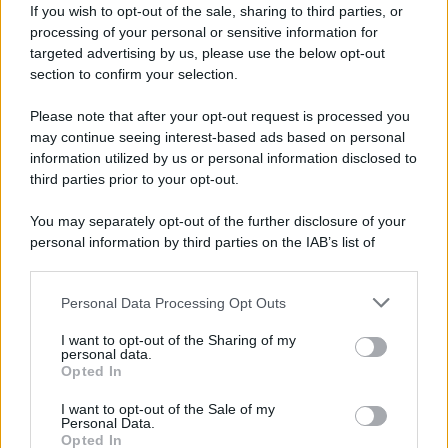
If you wish to opt-out of the sale, sharing to third parties, or
processing of your personal or sensitive information for
targeted advertising by us, please use the below opt-out
section to confirm your selection.
Please note that after your opt-out request is processed you
may continue seeing interest-based ads based on personal
information utilized by us or personal information disclosed to
third parties prior to your opt-out.
You may separately opt-out of the further disclosure of your
personal information by third parties on the IAB’s list of
downstream participants.
Personal Data Processing Opt Outs
This information may also be disclosed by us to third parties
on the IAB’s List of Downstream Participants that may further
I want to opt-out of the Sharing of my
disclose it to other third parties.
personal data.
Opted In
Please note that this website/app uses one or more Google
services and may gather and store information including but
I want to opt-out of the Sale of my
Personal Data.
not limited to your visit or usage behaviour. You may click to
Opted In
grant or deny consent to Google and its third-party tags to