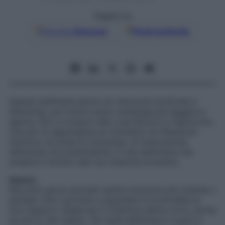
Seguici su
Google
Discover
Fonti preferite
Questa settimana parte con emozioni profonde e
silenziose, poi scorre verso un’energia più leggera e
aperta, fino a condurti alla Luna Nuova in Capricorno,
che per te rappresenta un momento di riflessione
interiore, di presa di coscienza, di maturazione
silenziosa ma potentissima. È una settimana che
prepara il terreno alla tua rinascita prossima.
Amore
Nei primi giorni potresti sentire emozioni più intense o
pensieri che ti portano a guardare in profondità ai
tuoi rapporti. Qualcosa si chiarisce dentro di te, anche
se non lo dici subito. Da metà settimana il cuore si