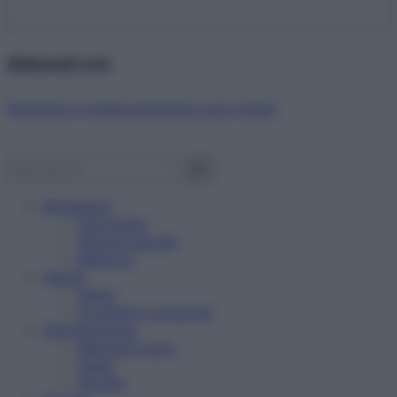
Abbonati ora!
Starbene ti regala benessere ogni mese!
Benessere
Psicologia
Rimedi naturali
Bellezza
Salute
News
Problemi e soluzioni
Alimentazione
Mangiare sano
Diete
Ricette