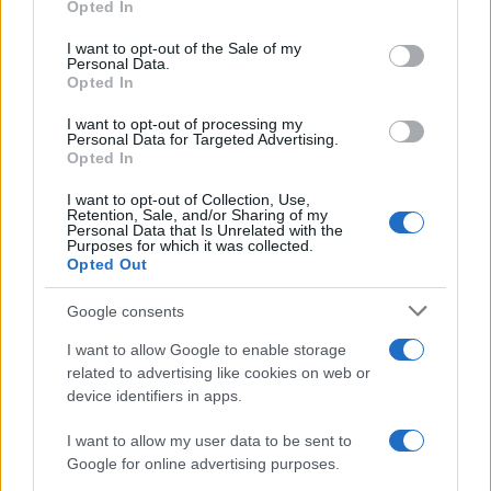
Opted In
Please note that this website/app uses one or more Google
services and may gather and store information including but
I want to opt-out of the Sale of my
Personal Data.
not limited to your visit or usage behaviour. You may click to
Opted In
grant or deny consent to Google and its third-party tags to
use your data for below specified purposes in below Google
I want to opt-out of processing my
consent section.
Personal Data for Targeted Advertising.
Opted In
I want to opt-out of Collection, Use,
Retention, Sale, and/or Sharing of my
Personal Data that Is Unrelated with the
Purposes for which it was collected.
Opted Out
Google consents
I want to allow Google to enable storage
related to advertising like cookies on web or
device identifiers in apps.
I want to allow my user data to be sent to
Google for online advertising purposes.