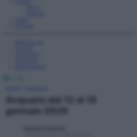
Fitness
Sport
Esercizi
Video
Podcast
Medicina AZ
Farmaci
Calcolatori
Oroscopo
Abbonamenti
Facebook
X
Instagram
Home
»
Oroscopo
Acquario dal 12 al 18
gennaio 2026
Redazione Starbene
11 Gennaio 2026 – Lettura 2 minuti