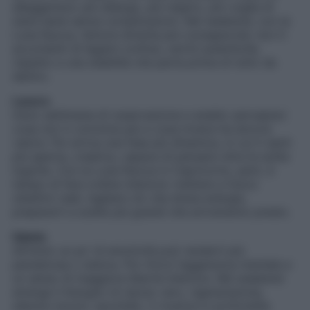
alleggerisce: più dialogo, più respiro, più voglia di
stare bene senza complicazioni. Nel weekend, con la
Luna Nuova, l’amore diventa più consapevole: non ti
accontenti di legami confusi, cerchi autenticità,
rispetto e una stabilità che parta prima di tutto da
dentro.
Lavoro
Inizio settimana di osservazione e analisi: percepisci
cosa non ti convince più e cosa invece ha ancora
valore. Poi arriva una fase più dinamica, in cui ti senti
più aperta, creativa, capace di pensare oltre le solite
logiche. Con la Luna Nuova in Capricorno, però, è
tempo di fare ordine interiore: mettere a fuoco
obiettivi reali, tagliare ciò che drena energia,
prepararti a scelte più grandi che arriveranno presto.
Salute
All’inizio un po’ di emotività può renderti più
pensierosa o stanca. Poi ritrovi leggerezza mentale e
un senso di maggiore libertà interiore. Nel weekend
emerge il bisogno di riposo vero, rigenerazione,
silenzio buono: ascoltalo, ti ricarica in profondità.