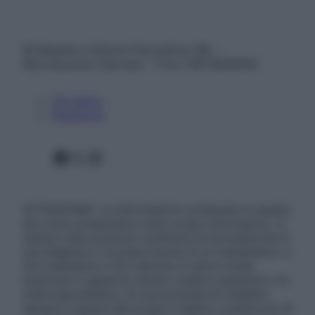
© Belpietro Edizioni Periodiche SRL –
Riproduzione riservata – P.Iva 13673600964
Chi siamo
Pubblicità
Facebook
X
Instagram
ATTENZIONE: Le informazioni contenute in questo
sito sono presentate a solo scopo informativo, in
nessun caso possono costituire la formulazione di
una diagnosi o la prescrizione di un trattamento, e
non intendono e non devono in alcun modo
sostituire il rapporto diretto medico-paziente o la
visita specialistica. Si raccomanda di chiedere
sempre il parere del proprio medico curante e/o di