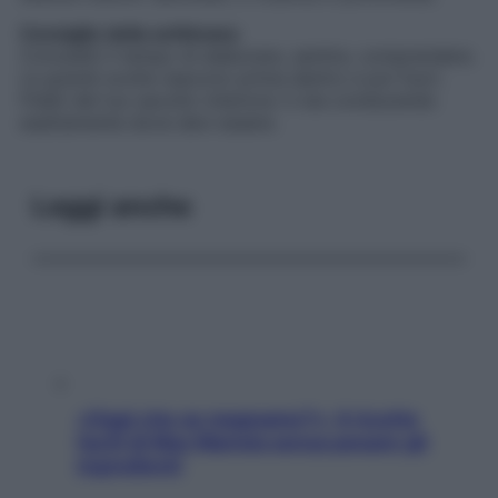
Consiglio della settimana
Concediti il tempo di elaborare, sentire, comprendere.
Le grandi svolte nascono prima dentro e poi fuori.
Fidati del tuo ascolto interiore: ti sta conducendo
esattamente dove devi essere.
Leggi anche
«Oggi che se magnamo?»: 4 ricette
facili di Max Mariola senza pesare gli
ingredienti