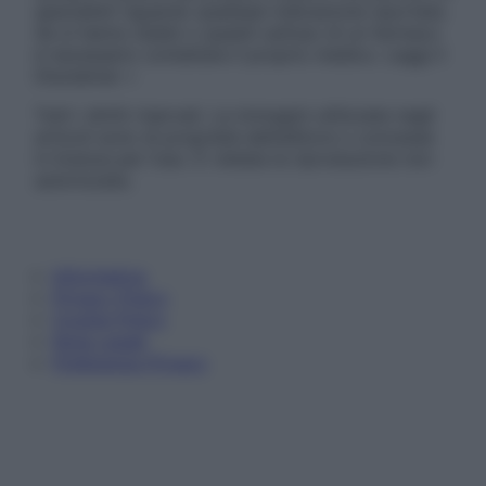
specialisti riguardo qualsiasi indicazione riportata.
Se si hanno dubbi o quesiti sull’uso di un farmaco
è necessario contattare il proprio medico. Leggi il
Disclaimer »
Tutti i diritti riservati. Le immagini utilizzate negli
articoli sono di proprietà dell’editore o concesse
in licenza per l’uso. È vietata la riproduzione non
autorizzata.
Informativa
Privacy Policy
Cookie Policy
Note Legali
Preferenze Privacy