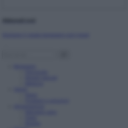
Abbonati ora!
Starbene ti regala benessere ogni mese!
Benessere
Psicologia
Rimedi naturali
Bellezza
Salute
News
Problemi e soluzioni
Alimentazione
Mangiare sano
Diete
Ricette