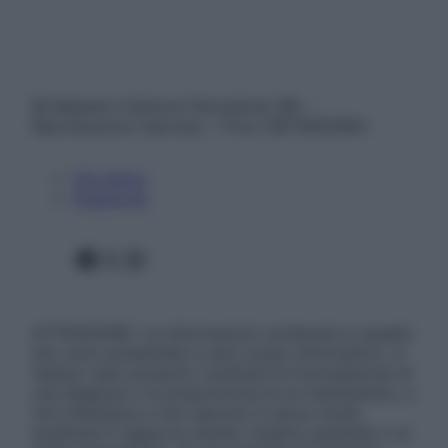
© Belpietro Edizioni Periodiche SRL –
Riproduzione riservata – P.Iva 13673600964
Chi siamo
Pubblicità
Facebook
X
Instagram
ATTENZIONE: Le informazioni contenute in questo
sito sono presentate a solo scopo informativo, in
nessun caso possono costituire la formulazione di
una diagnosi o la prescrizione di un trattamento, e
non intendono e non devono in alcun modo
sostituire il rapporto diretto medico-paziente o la