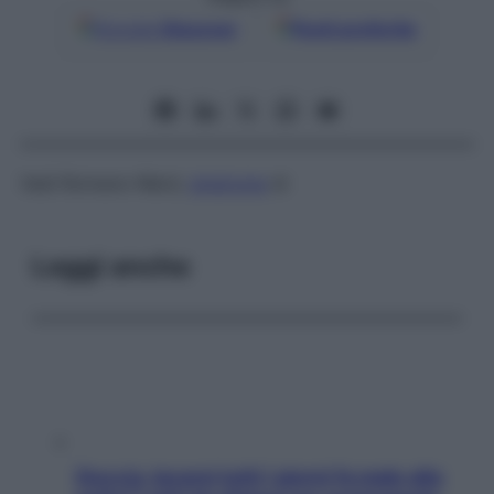
Google
Discover
Fonti preferite
Vedi Romano-Ward,
sindrome
di
Leggi anche
Doccia, lavarsi tutti i giorni fa male alla