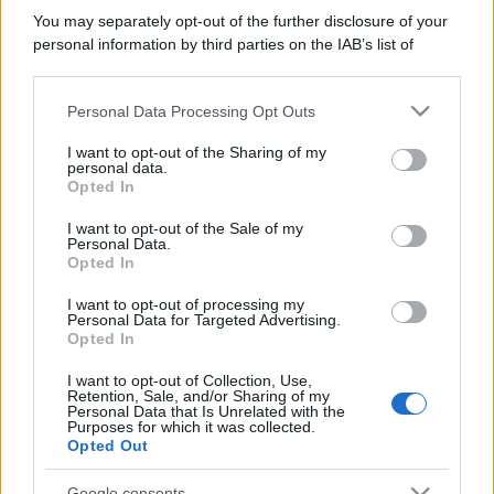
You may separately opt-out of the further disclosure of your
personal information by third parties on the IAB’s list of
downstream participants.
Personal Data Processing Opt Outs
This information may also be disclosed by us to third parties
on the IAB’s List of Downstream Participants that may further
I want to opt-out of the Sharing of my
disclose it to other third parties.
personal data.
Opted In
Please note that this website/app uses one or more Google
services and may gather and store information including but
I want to opt-out of the Sale of my
Personal Data.
not limited to your visit or usage behaviour. You may click to
Opted In
grant or deny consent to Google and its third-party tags to
use your data for below specified purposes in below Google
I want to opt-out of processing my
consent section.
Personal Data for Targeted Advertising.
Opted In
I want to opt-out of Collection, Use,
Retention, Sale, and/or Sharing of my
Personal Data that Is Unrelated with the
Purposes for which it was collected.
Opted Out
Google consents