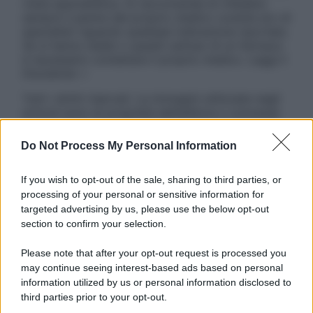
visita specialistica. Si raccomanda di chiedere
sempre il parere del proprio medico curante e/o di
specialisti riguardo qualsiasi indicazione riportata.
Se si hanno dubbi o quesiti sull’uso di un farmaco
è necessario contattare il proprio medico. Leggi il
Disclaimer »
Tutti i diritti riservati. Le immagini utilizzate negli
articoli sono di proprietà dell’editore o concesse
in licenza per l’uso. È vietata la riproduzione non
autorizzata.
Do Not Process My Personal Information
If you wish to opt-out of the sale, sharing to third parties, or
processing of your personal or sensitive information for
Informativa
targeted advertising by us, please use the below opt-out
Privacy Policy
section to confirm your selection.
Cookie Policy
Note Legali
Please note that after your opt-out request is processed you
Preferenze Privacy
may continue seeing interest-based ads based on personal
information utilized by us or personal information disclosed to
third parties prior to your opt-out.