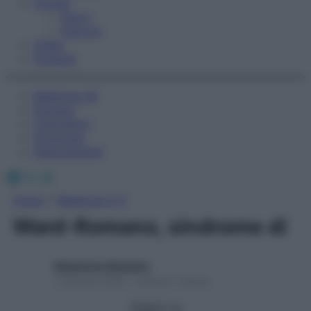
Fitness
Sport
Esercizi
Video
Podcast
Medicina AZ
Farmaci
Calcolatori
Oroscopo
Abbonamenti
Facebook
X
Instagram
Home
»
Medicina A-Z
Ward-Romano, sindrome di
Redazione Starbene
1 Gennaio 2025 – Lettura 1 minuto
Seguici su