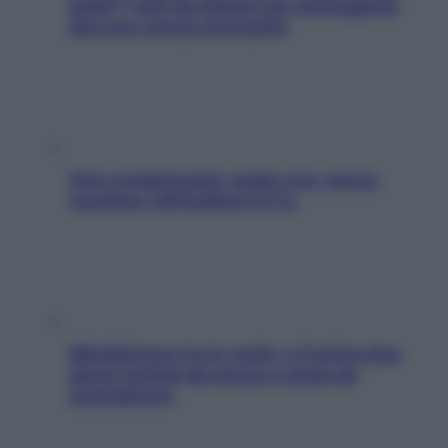
pelle? I miti da sfatare per proteggerla
davvero senza stressarla
Aria condizionata: usala così, senza
rischiare raffreddore & Co.
Mindfulness tra le vette: a Cortina due
giorni lontani da stress e ansia da
smartphone