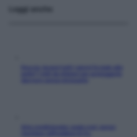
Leggi anche
Doccia, lavarsi tutti i giorni fa male alla
pelle? I miti da sfatare per proteggerla
davvero senza stressarla
Aria condizionata: usala così, senza
rischiare raffreddore & Co.