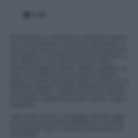
Facebook
X
Instagram
ATTENZIONE: Le informazioni contenute in questo
sito sono presentate a solo scopo informativo, in
nessun caso possono costituire la formulazione di
una diagnosi o la prescrizione di un trattamento, e
non intendono e non devono in alcun modo
sostituire il rapporto diretto medico-paziente o la
visita specialistica. Si raccomanda di chiedere
sempre il parere del proprio medico curante e/o di
specialisti riguardo qualsiasi indicazione riportata.
Se si hanno dubbi o quesiti sull’uso di un farmaco
è necessario contattare il proprio medico. Leggi il
Disclaimer »
Tutti i diritti riservati. Le immagini utilizzate negli
articoli sono di proprietà dell’editore o concesse
in licenza per l’uso. È vietata la riproduzione non
autorizzata.