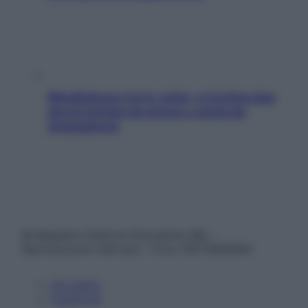
Mindfulness tra le vette: a Cortina due
giorni lontani da stress e ansia da
smartphone
© Belpietro Edizioni Periodiche SRL –
Riproduzione riservata – P.Iva 13673600964
Chi siamo
Pubblicità