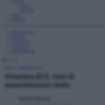
Fitness
Sport
Esercizi
Video
Podcast
Medicina AZ
Farmaci
Calcolatori
Oroscopo
Abbonamenti
Facebook
X
Instagram
Home
»
Medicina A-Z
Vitamina B12, test di
assorbimento della
Redazione Starbene
1 Gennaio 2025 – Lettura 1 minuto