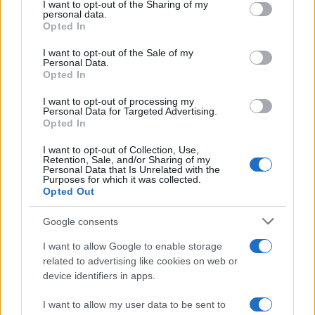
I want to opt-out of the Sharing of my
disclose it to other third parties.
personal data.
Opted In
Please note that this website/app uses one or more Google
services and may gather and store information including but
I want to opt-out of the Sale of my
Personal Data.
not limited to your visit or usage behaviour. You may click to
Opted In
grant or deny consent to Google and its third-party tags to
use your data for below specified purposes in below Google
I want to opt-out of processing my
consent section.
Personal Data for Targeted Advertising.
Opted In
I want to opt-out of Collection, Use,
Retention, Sale, and/or Sharing of my
Personal Data that Is Unrelated with the
Purposes for which it was collected.
Opted Out
Google consents
I want to allow Google to enable storage
related to advertising like cookies on web or
device identifiers in apps.
I want to allow my user data to be sent to