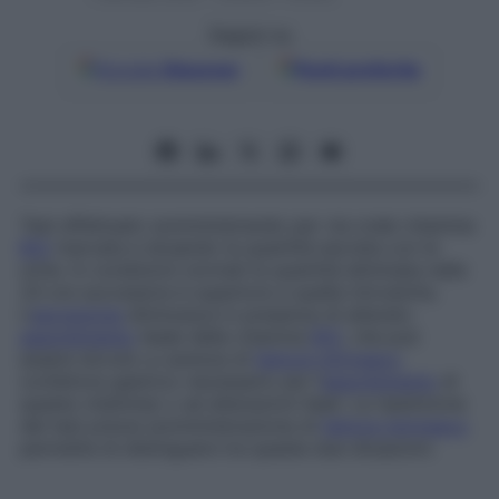
Seguici su
Google
Discover
Fonti preferite
Test effettuato somministrando per via orale vitamina
B12
marcata e dosando la quantità escreta con le
urine. In condizioni normali la quantità eliminata nelle
24 ore successive è superiore a quella introdotta.
L’
escrezione
diminuisce in presenza di alterato
assorbimento
ileale della vitamina
B12
, che può
essere dovuto a carenza di
fattore intrinseco
(cofattore gastrico necessario per l’
assorbimento
di
questa vitamina) o ad alterazioni ileali. La ripetizione
del test previa somministrazione di
fattore intrinseco
permette di distinguere tra queste due situazioni.