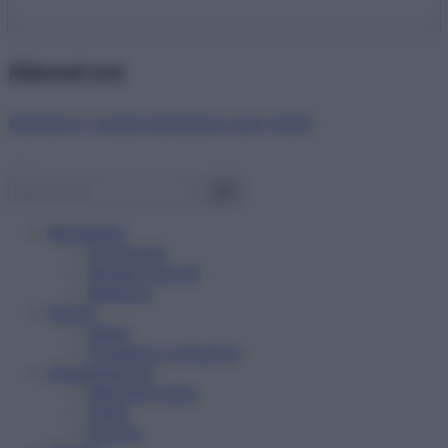
Abbonati ora!
Starbene ti regala benessere ogni mese!
Benessere
Psicologia
Rimedi naturali
Bellezza
Salute
News
Problemi e soluzioni
Alimentazione
Mangiare sano
Diete
Ricette