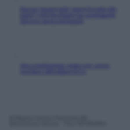
Doccia, lavarsi tutti i giorni fa male alla
pelle? I miti da sfatare per proteggerla
davvero senza stressarla
Aria condizionata: usala così, senza
rischiare raffreddore & Co.
© Belpietro Edizioni Periodiche SRL –
Riproduzione riservata – P.Iva 13673600964