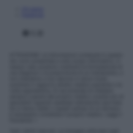
Chi siamo
Pubblicità
Facebook
X
Instagram
ATTENZIONE: Le informazioni contenute in questo
sito sono presentate a solo scopo informativo, in
nessun caso possono costituire la formulazione di
una diagnosi o la prescrizione di un trattamento, e
non intendono e non devono in alcun modo
sostituire il rapporto diretto medico-paziente o la
visita specialistica. Si raccomanda di chiedere
sempre il parere del proprio medico curante e/o di
specialisti riguardo qualsiasi indicazione riportata.
Se si hanno dubbi o quesiti sull’uso di un farmaco
è necessario contattare il proprio medico. Leggi il
Disclaimer »
Tutti i diritti riservati. Le immagini utilizzate negli