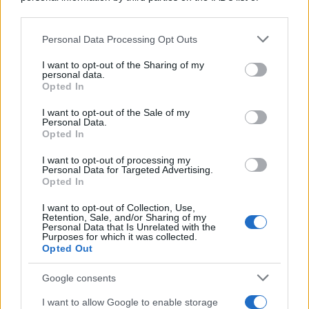
downstream participants.
Personal Data Processing Opt Outs
This information may also be disclosed by us to third parties
on the IAB’s List of Downstream Participants that may further
I want to opt-out of the Sharing of my
disclose it to other third parties.
personal data.
Opted In
Please note that this website/app uses one or more Google
services and may gather and store information including but
I want to opt-out of the Sale of my
Personal Data.
not limited to your visit or usage behaviour. You may click to
Opted In
grant or deny consent to Google and its third-party tags to
use your data for below specified purposes in below Google
I want to opt-out of processing my
consent section.
Personal Data for Targeted Advertising.
Opted In
I want to opt-out of Collection, Use,
Retention, Sale, and/or Sharing of my
Personal Data that Is Unrelated with the
Purposes for which it was collected.
Opted Out
Google consents
I want to allow Google to enable storage