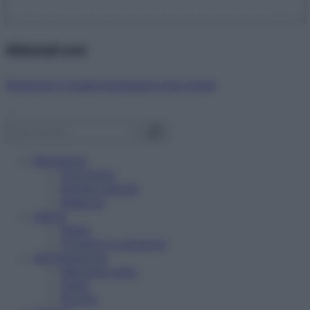
Abbonati ora!
Starbene ti regala benessere ogni mese!
Benessere
Psicologia
Rimedi naturali
Bellezza
Salute
News
Problemi e soluzioni
Alimentazione
Mangiare sano
Diete
Ricette