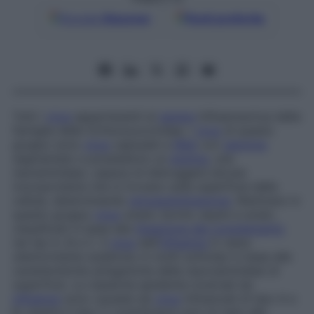
Google
Discover
Fonti preferite
Tutti i
virus
appartenenti al
genere
Influenzavirus della
famiglia delle
Orthomyxoviridae
. I
virus
di questo
gruppo sono
virus
capsulati a
RNA
con
genoma
segmentato e possiedono un
enzima
, una
neuraminidasi, capace di distruggere alcune
mucoproteine che si trovano sulla superficie delle
cellule, determinando
emoagglutinazione
. Rientrano in
questo gruppo
virus
umani, bovini, equini e aviari,
classificati in base alla
fissazione del complemento
nei tipi A, B e C. Il
virus
dell’
influenza
A viene
ulteriormente suddiviso in molti sottotipi in base alle
caratteristiche antigeniche della neuroaminidasi di
superficie. Le classiche epidemie invernali da
influenza
sono causate da
virus
influenzali di tipo A e
B, mentre il tipo C contribuisce solo di rado alle