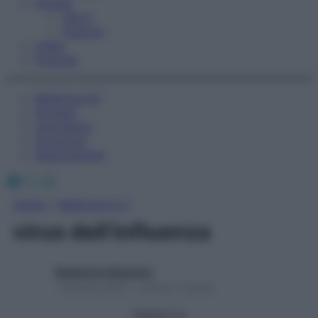
Fitness
Sport
Esercizi
Video
Podcast
Medicina AZ
Farmaci
Calcolatori
Oroscopo
Abbonamenti
Facebook
X
Instagram
Home
»
Medicina A-Z
virus dell’influenza
Redazione Starbene
1 Gennaio 2025 – Lettura 1 minuto
Seguici su