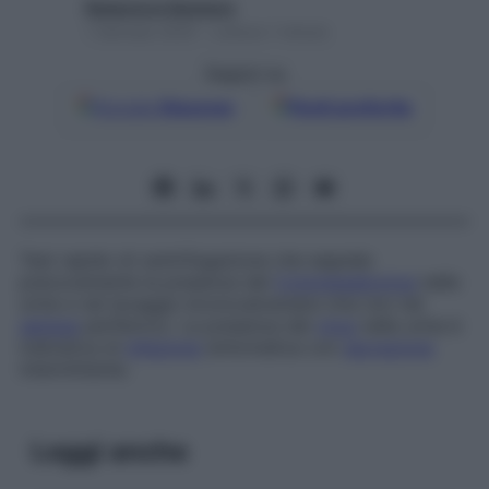
Redazione Starbene
1 Gennaio 2025 – Lettura 1 minuto
Seguici su
Google
Discover
Fonti preferite
Test rapido di centrifugazione che segnala
precocemente la presenza del
Cytomegalovirus
nelle
urine e nel lavaggio broncoalveolare (ma non nel
sangue
periferico). La presenza del
virus
nelle urine è
indicativa di
infezione
sintomatica con
secrezione
intermittente.
Leggi anche