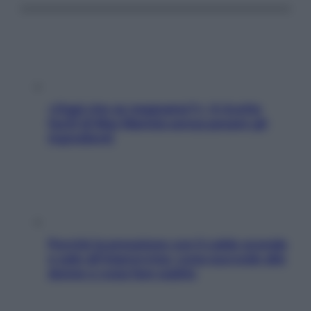
«Oggi che se magnamo?»: 4 ricette
facili di Max Mariola senza pesare gli
ingredienti
Perché la pressione con il caldo scende
e sale all’improvviso: cosa succede alle
donne e cosa fare subito