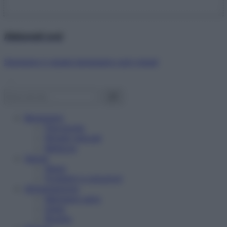
Abbonati ora!
Starbene ti regala benessere ogni mese!
Benessere
Psicologia
Rimedi naturali
Bellezza
Salute
News
Problemi e soluzioni
Alimentazione
Mangiare sano
Diete
Ricette