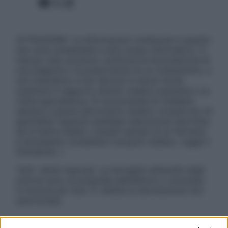
Facebook
X
Instagram
ATTENZIONE: Le informazioni contenute in questo
sito sono presentate a solo scopo informativo, in
nessun caso possono costituire la formulazione di
una diagnosi o la prescrizione di un trattamento, e
non intendono e non devono in alcun modo
sostituire il rapporto diretto medico-paziente o la
visita specialistica. Si raccomanda di chiedere
sempre il parere del proprio medico curante e/o di
specialisti riguardo qualsiasi indicazione riportata.
Se si hanno dubbi o quesiti sull’uso di un farmaco
è necessario contattare il proprio medico. Leggi il
Disclaimer »
Tutti i diritti riservati. Le immagini utilizzate negli
articoli sono di proprietà dell’editore o concesse
in licenza per l’uso. È vietata la riproduzione non
autorizzata.