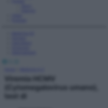
Fitness
Sport
Esercizi
Video
Podcast
Medicina AZ
Farmaci
Calcolatori
Oroscopo
Abbonamenti
Facebook
X
Instagram
Home
»
Medicina A-Z
Viremia HCMV
(Cytomegalovirus umano),
test di