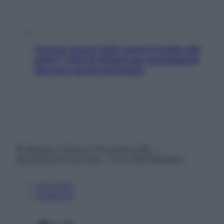
Doccia, lavarsi tutti i giorni fa male alla
pelle? I miti da sfatare per proteggerla
davvero senza stressarla
© Belpietro Edizioni Periodiche SRL –
Riproduzione riservata – P.Iva 13673600964
Chi siamo
Pubblicità