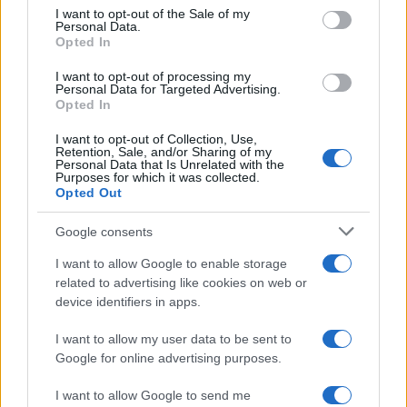
services and may gather and store information including but
I want to opt-out of the Sale of my
Personal Data.
not limited to your visit or usage behaviour. You may click to
Opted In
grant or deny consent to Google and its third-party tags to
use your data for below specified purposes in below Google
I want to opt-out of processing my
consent section.
Personal Data for Targeted Advertising.
Opted In
I want to opt-out of Collection, Use,
Retention, Sale, and/or Sharing of my
Personal Data that Is Unrelated with the
Purposes for which it was collected.
Opted Out
Google consents
I want to allow Google to enable storage
related to advertising like cookies on web or
device identifiers in apps.
I want to allow my user data to be sent to
Google for online advertising purposes.
I want to allow Google to send me