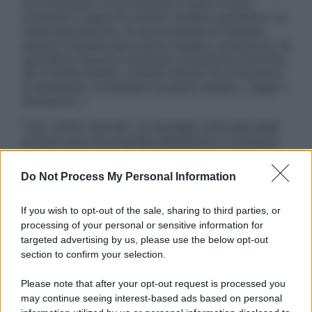
non intendono e non devono in alcun modo
sostituire il rapporto diretto medico-paziente o la
visita specialistica. Si raccomanda di chiedere
sempre il parere del proprio medico curante e/o di
specialisti riguardo qualsiasi indicazione riportata.
Se si hanno dubbi o quesiti sull’uso di un farmaco
è necessario contattare il proprio medico. Leggi il
Disclaimer »
Tutti i diritti riservati. Le immagini utilizzate negli
articoli sono di proprietà dell’editore o concesse
in licenza per l’uso. È vietata la riproduzione non
autorizzata.
Do Not Process My Personal Information
If you wish to opt-out of the sale, sharing to third parties, or
processing of your personal or sensitive information for
Informativa
targeted advertising by us, please use the below opt-out
Privacy Policy
section to confirm your selection.
Cookie Policy
Note Legali
Please note that after your opt-out request is processed you
Preferenze Privacy
may continue seeing interest-based ads based on personal