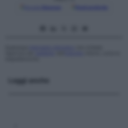
Google
Discover
Fonti preferite
Qualunque
intervento chirurgico
che richieda
l’apertura del
vestibolo
dell’
orecchio
interno, come la
stapediectomia.
Leggi anche