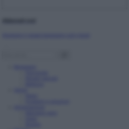
Abbonati ora!
Starbene ti regala benessere ogni mese!
Benessere
Psicologia
Rimedi naturali
Bellezza
Salute
News
Problemi e soluzioni
Alimentazione
Mangiare sano
Diete
Ricette