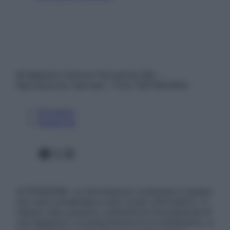
© Belpietro Edizioni Periodiche SRL –
Riproduzione riservata – P.Iva 13673600964
Chi siamo
Pubblicità
Facebook
X
Instagram
ATTENZIONE: Le informazioni contenute in questo
sito sono presentate a solo scopo informativo, in
nessun caso possono costituire la formulazione di
una diagnosi o la prescrizione di un trattamento, e