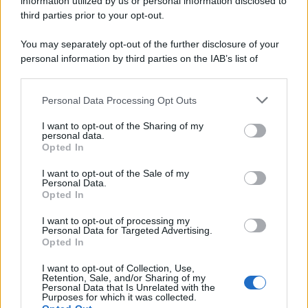
information utilized by us or personal information disclosed to
third parties prior to your opt-out.
You may separately opt-out of the further disclosure of your
personal information by third parties on the IAB’s list of
downstream participants.
Personal Data Processing Opt Outs
This information may also be disclosed by us to third parties
on the IAB’s List of Downstream Participants that may further
I want to opt-out of the Sharing of my
disclose it to other third parties.
personal data.
Opted In
Please note that this website/app uses one or more Google
services and may gather and store information including but
I want to opt-out of the Sale of my
Personal Data.
not limited to your visit or usage behaviour. You may click to
Opted In
grant or deny consent to Google and its third-party tags to
use your data for below specified purposes in below Google
I want to opt-out of processing my
consent section.
Personal Data for Targeted Advertising.
Opted In
I want to opt-out of Collection, Use,
Retention, Sale, and/or Sharing of my
Personal Data that Is Unrelated with the
Purposes for which it was collected.