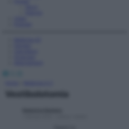
Fitness
Sport
Esercizi
Video
Podcast
Medicina AZ
Farmaci
Calcolatori
Oroscopo
Abbonamenti
Facebook
X
Instagram
Home
»
Medicina A-Z
Vestibolotomia
Redazione Starbene
1 Gennaio 2025 – Lettura 1 minuto
Seguici su