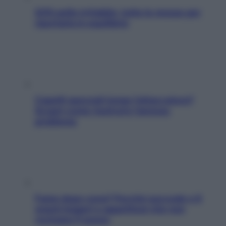
SOS pelle irritabile: tutte le mosse per
riportarla in equilibrio
Capelli spezzati lungo l’attaccatura?
Scopri come risolvere l’annoso
problema
Fame dopo cena? Perché succede e 6
snack leggeri e appetitosi che non
rovinano il sonno