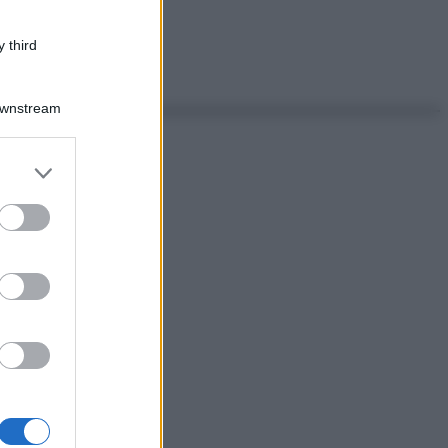
 third
Downstream
er and store
to grant or
ed purposes