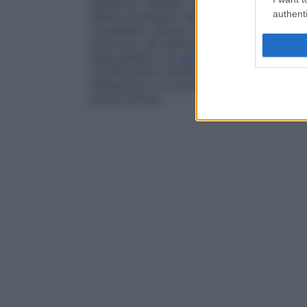
quindi da “bypass” naturale permettendo i
authenti
safene insorgono dopo che si è verificato 
cosiddette valvole (crosses) che impedisc
profondo alle safene. Come conseguenza v
nella safena e la
parete
della
vena
, talvo
modificazioni strutturali che la rendono p
dilatazione e la tortuosità della
vena
, il 
alcuni sintomi.