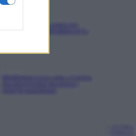
Aria condizionata: usala così,
senza rischiare raffreddore & Co.
Mindfulness tra le vette: a Cortina
due giorni lontani da stress e
ansia da smartphone
Chi siamo
Pubblicità