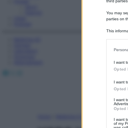
Fitness
third parties
Sport
Esercizi
You may sepa
Video
parties on t
Podcast
This informa
Participants
Medicina AZ
Farmaci
Please note
Persona
Calcolatori
information 
Oroscopo
deny consent
Abbonamenti
I want t
in below Go
Opted 
Facebook
X
Instagram
I want t
Opted 
I want 
Advertis
Opted 
Home
»
Medicina A-Z
I want t
of my P
was col