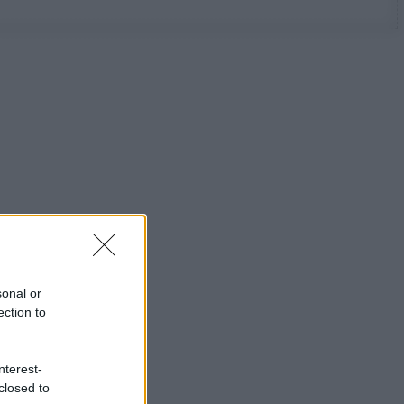
sonal or
ection to
nterest-
closed to