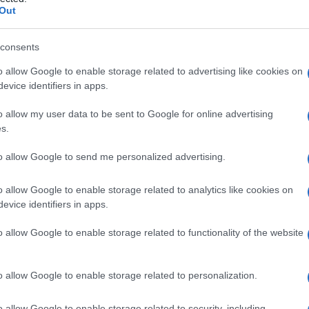
se
Out
consents
o allow Google to enable storage related to advertising like cookies on
Le
evice identifiers in apps.
ti preferite
o allow my user data to be sent to Google for online advertising
s.
to allow Google to send me personalized advertising.
o allow Google to enable storage related to analytics like cookies on
evice identifiers in apps.
la dilatazione e dell’allungamento permanente di una
oggetti con fattori predisponenti (vedi riquadro a
o allow Google to enable storage related to functionality of the website
 e i 40 anni e sono prevalenti nel
sesso
femminile.
guenza di ostruzioni totali o parziali del
circolo
ci post-flebitiche o secondarie), quando, in seguito a
o allow Google to enable storage related to personalization.
l
sangue
venoso incontra un ostacolo al suo
 giunge nel sistema venoso safenico, il quale funge
o allow Google to enable storage related to security, including