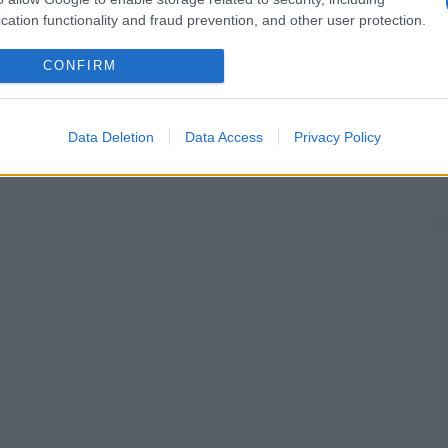
l ritorno del
sangue
venoso al
cuore
. Le varici delle
cation functionality and fraud prevention, and other user protection.
un difetto delle valvole venose, in particolare delle
ono il reflusso di
sangue
dal sistema venoso
i è un reflusso e quindi un iperafflusso di
sangue
CONFIRM
lta congenitamente più debole, subisce delle
iù fragile e quindi cedevole ; la conseguenza sarà la
rallentamento del flusso venoso e la comparsa di
Data Deletion
Data Access
Privacy Policy