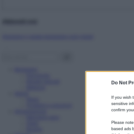
Abbonati ora!
Starbene ti regala benessere ogni mese!
Benessere
Psicologia
Rimedi naturali
Do Not Pr
Bellezza
Salute
If you wish 
News
sensitive in
Problemi e soluzioni
confirm your
Alimentazione
Mangiare sano
Please note
Diete
Ricette
based ads b