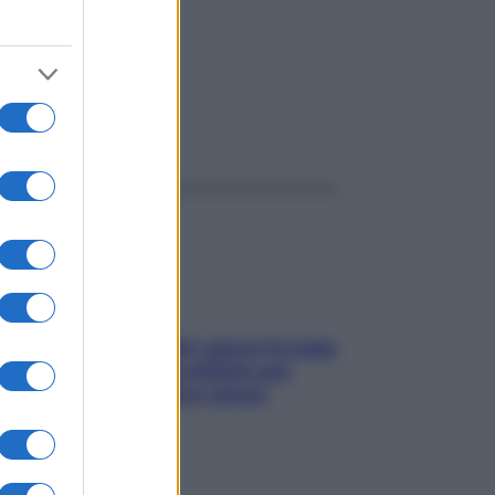
ggi anche
Doccia, lavarsi tutti i giorni fa male
alla pelle? I miti da sfatare per
proteggerla davvero senza
stressarla