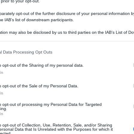
 prior to your opt-out.
rately opt-out of the further disclosure of your personal information by
he IAB’s list of downstream participants.
tion may also be disclosed by us to third parties on the IAB’s List of 
 that may further disclose it to other third parties.
 that this website/app uses one or more Google services and may gath
l Data Processing Opt Outs
including but not limited to your visit or usage behaviour. You may click 
 to Google and its third-party tags to use your data for below specifi
o opt-out of the Sharing of my personal data.
ogle consent section.
In
o opt-out of the Sale of my Personal Data.
In
to opt-out of processing my Personal Data for Targeted
ing.
In
o opt-out of Collection, Use, Retention, Sale, and/or Sharing
ersonal Data that Is Unrelated with the Purposes for which it
lected.