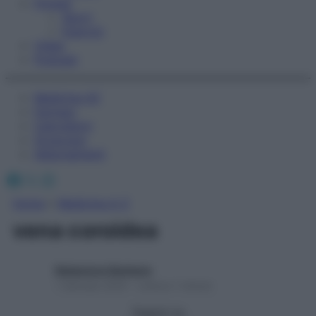
Fitness
Sport
Esercizi
Video
Podcast
Medicina AZ
Farmaci
Calcolatori
Oroscopo
Abbonamenti
Facebook
X
Instagram
Home
»
Medicina A-Z
vena coroidea
Redazione Starbene
1 Gennaio 2025 – Lettura 1 minuto
Seguici su