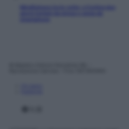
Mindfulness tra le vette: a Cortina due
giorni lontani da stress e ansia da
smartphone
© Belpietro Edizioni Periodiche SRL –
Riproduzione riservata – P.Iva 13673600964
Chi siamo
Pubblicità
Facebook
X
Instagram