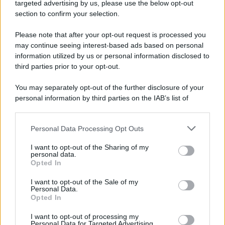
Cookie Policy
targeted advertising by us, please use the below opt-out
Note Legali
section to confirm your selection.
Preferenze Privacy
Please note that after your opt-out request is processed you
may continue seeing interest-based ads based on personal
information utilized by us or personal information disclosed to
third parties prior to your opt-out.
You may separately opt-out of the further disclosure of your
personal information by third parties on the IAB’s list of
downstream participants.
Personal Data Processing Opt Outs
This information may also be disclosed by us to third parties
on the IAB’s List of Downstream Participants that may further
I want to opt-out of the Sharing of my
disclose it to other third parties.
personal data.
Opted In
Please note that this website/app uses one or more Google
services and may gather and store information including but
I want to opt-out of the Sale of my
Personal Data.
not limited to your visit or usage behaviour. You may click to
Opted In
grant or deny consent to Google and its third-party tags to
use your data for below specified purposes in below Google
I want to opt-out of processing my
consent section.
Personal Data for Targeted Advertising.