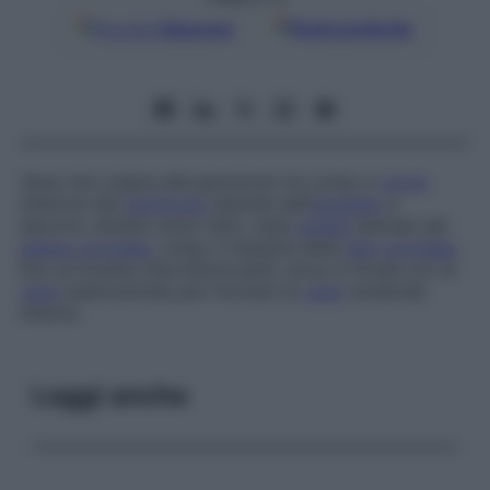
Google
Discover
Fonti preferite
Vena che origina alla giunzione tra corpo e
corno
inferiore del
ventricolo
laterale dell’
encefalo
e
decorre, diretta verso l’alto, sulla
parete
laterale del
plesso coroideo
, lungo il margine della
tela
coroidea
,
fino al forame interventricolare, dove si fonde con la
vena
talamostriata per formare la
vena
cerebrale
interna.
Leggi anche