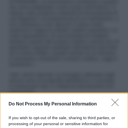
ATTENZIONE: Le informazioni contenute in questo
sito sono presentate a solo scopo informativo, in
nessun caso possono costituire la formulazione di
una diagnosi o la prescrizione di un trattamento, e
non intendono e non devono in alcun modo
sostituire il rapporto diretto medico-paziente o la
visita specialistica. Si raccomanda di chiedere
sempre il parere del proprio medico curante e/o di
specialisti riguardo qualsiasi indicazione riportata.
Se si hanno dubbi o quesiti sull’uso di un farmaco
è necessario contattare il proprio medico. Leggi il
Disclaimer »
Tutti i diritti riservati. Le immagini utilizzate negli
articoli sono di proprietà dell’editore o concesse
in licenza per l’uso. È vietata la riproduzione non
autorizzata.
Do Not Process My Personal Information
Informativa
If you wish to opt-out of the sale, sharing to third parties, or
Privacy Policy
processing of your personal or sensitive information for