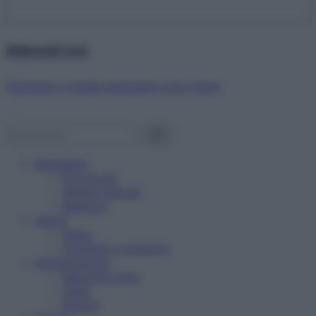
Abbonati ora!
Starbene ti regala benessere ogni mese!
Benessere
Psicologia
Rimedi naturali
Bellezza
Salute
News
Problemi e soluzioni
Alimentazione
Mangiare sano
Diete
Ricette