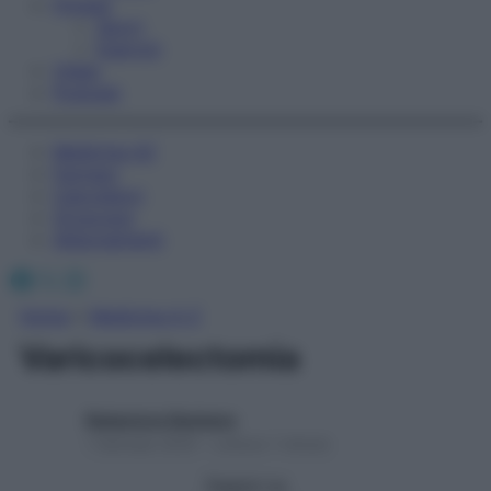
Fitness
Sport
Esercizi
Video
Podcast
Medicina AZ
Farmaci
Calcolatori
Oroscopo
Abbonamenti
Facebook
X
Instagram
Home
»
Medicina A-Z
Varicocelectomia
Redazione Starbene
1 Gennaio 2025 – Lettura 1 minuto
Seguici su