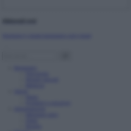
Abbonati ora!
Starbene ti regala benessere ogni mese!
Benessere
Psicologia
Rimedi naturali
Bellezza
Salute
News
Problemi e soluzioni
Alimentazione
Mangiare sano
Diete
Ricette