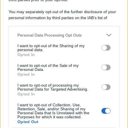
You may separately opt-out of the further disclosure of your
personal information by third parties on the IAB’s list of
downstream participants.
Personal Data Processing Opt Outs
This information may also be disclosed by us to third parties
on the IAB’s List of Downstream Participants that may further
I want to opt-out of the Sharing of my
disclose it to other third parties.
personal data.
Opted In
Please note that this website/app uses one or more Google
services and may gather and store information including but
I want to opt-out of the Sale of my
Personal Data.
not limited to your visit or usage behaviour. You may click to
Opted In
grant or deny consent to Google and its third-party tags to
use your data for below specified purposes in below Google
I want to opt-out of processing my
consent section.
Personal Data for Targeted Advertising.
Opted In
I want to opt-out of Collection, Use,
Retention, Sale, and/or Sharing of my
Personal Data that Is Unrelated with the
Purposes for which it was collected.
Opted Out