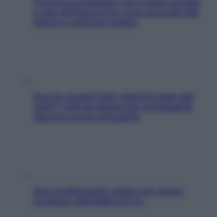
Perché la pressione con il caldo scende
e sale all’improvviso: cosa succede alle
donne e cosa fare subito
Doccia, lavarsi tutti i giorni fa male alla
pelle? I miti da sfatare per proteggerla
davvero senza stressarla
Aria condizionata: usala così, senza
rischiare raffreddore & Co.