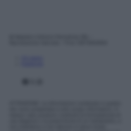
© Belpietro Edizioni Periodiche SRL –
Riproduzione riservata – P.Iva 13673600964
Chi siamo
Pubblicità
Facebook
X
Instagram
ATTENZIONE: Le informazioni contenute in questo
sito sono presentate a solo scopo informativo, in
nessun caso possono costituire la formulazione di
una diagnosi o la prescrizione di un trattamento, e
non intendono e non devono in alcun modo