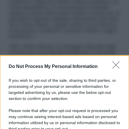
sostituire il rapporto diretto medico-paziente o la
visita specialistica. Si raccomanda di chiedere
sempre il parere del proprio medico curante e/o di
specialisti riguardo qualsiasi indicazione riportata.
Se si hanno dubbi o quesiti sull’uso di un farmaco
è necessario contattare il proprio medico. Leggi il
Disclaimer »
Tutti i diritti riservati. Le immagini utilizzate negli
articoli sono di proprietà dell’editore o concesse
in licenza per l’uso. È vietata la riproduzione non
autorizzata.
Do Not Process My Personal Information
If you wish to opt-out of the sale, sharing to third parties, or
processing of your personal or sensitive information for
Informativa
targeted advertising by us, please use the below opt-out
Privacy Policy
section to confirm your selection.
Cookie Policy
Note Legali
Please note that after your opt-out request is processed you
Preferenze Privacy
may continue seeing interest-based ads based on personal
information utilized by us or personal information disclosed to
third parties prior to your opt-out.