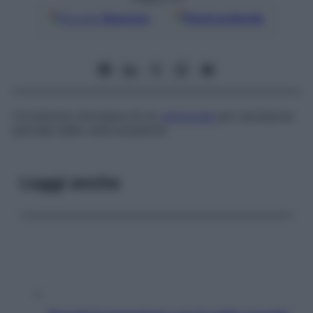
Google
Discover
Fonti preferite
Correzione chirurgica di un
varicocele
per escissione
parziale delle vene ectasiche.
Leggi anche