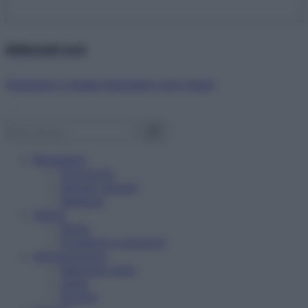
Abbonati ora!
Starbene ti regala benessere ogni mese!
Benessere
Psicologia
Rimedi naturali
Bellezza
Salute
News
Problemi e soluzioni
Alimentazione
Mangiare sano
Diete
Ricette