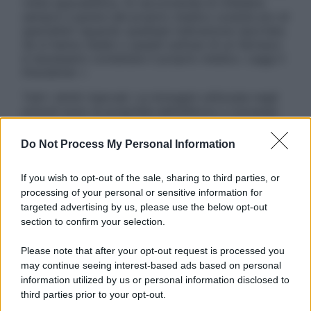
visita specialistica. Si raccomanda di chiedere
sempre il parere del proprio medico curante e/o di
specialisti riguardo qualsiasi indicazione riportata.
Se si hanno dubbi o quesiti sull’uso di un farmaco
è necessario contattare il proprio medico. Leggi il
Disclaimer »
Tutti i diritti riservati. Le immagini utilizzate negli
articoli sono di proprietà dell’editore o concesse
in licenza per l’uso. È vietata la riproduzione non
autorizzata.
Do Not Process My Personal Information
If you wish to opt-out of the sale, sharing to third parties, or
processing of your personal or sensitive information for
Informativa
targeted advertising by us, please use the below opt-out
Privacy Policy
section to confirm your selection.
Cookie Policy
Note Legali
Please note that after your opt-out request is processed you
Preferenze Privacy
may continue seeing interest-based ads based on personal
information utilized by us or personal information disclosed to
third parties prior to your opt-out.