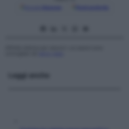
Google
Discover
Fonti preferite
Affinità chimica per neuroni i cui assoni sono
convogliati nel
nervo vago
.
Leggi anche