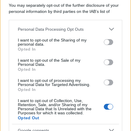
You may separately opt-out of the further disclosure of your
personal information by third parties on the IAB’s list of
downstream participants.
Personal Data Processing Opt Outs
This information may also be disclosed by us to third parties
on the IAB’s List of Downstream Participants that may further
I want to opt-out of the Sharing of my
disclose it to other third parties.
personal data.
Opted In
Please note that this website/app uses one or more Google
services and may gather and store information including but
I want to opt-out of the Sale of my
Personal Data.
not limited to your visit or usage behaviour. You may click to
Opted In
grant or deny consent to Google and its third-party tags to
use your data for below specified purposes in below Google
I want to opt-out of processing my
consent section.
Personal Data for Targeted Advertising.
Opted In
I want to opt-out of Collection, Use,
Retention, Sale, and/or Sharing of my
Personal Data that Is Unrelated with the
Purposes for which it was collected.
Opted Out
Google consents