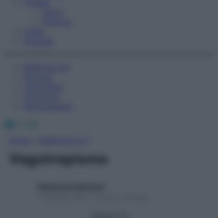
Fitness
Sport
Esercizi
Video
Podcast
Medicina AZ
Farmaci
Calcolatori
Oroscopo
Abbonamenti
Facebook
X
Instagram
Home
»
Medicina A-Z
Vagotropismo
Redazione Starbene
1 Gennaio 2025 – Lettura 1 minuto
Seguici su