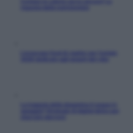
Contare le calorie serve ancora? La
risposta della nutrizionista
L’oroscopo food di Jupiter per l’estate
2026 dedicato agli amanti del cibo
La trappola della dopamina ti segue in
spiaggia? Strategie di digital detox per
staccare davvero