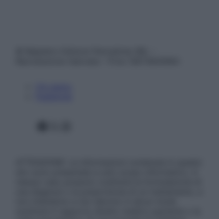
© Belpietro Edizioni Periodiche SRL –
Riproduzione riservata – P.Iva 13673600964
Chi siamo
Pubblicità
Facebook
X
Instagram
ATTENZIONE: Le informazioni contenute in questo
sito sono presentate a solo scopo informativo, in
nessun caso possono costituire la formulazione di
una diagnosi o la prescrizione di un trattamento, e
non intendono e non devono in alcun modo
sostituire il rapporto diretto medico-paziente o la