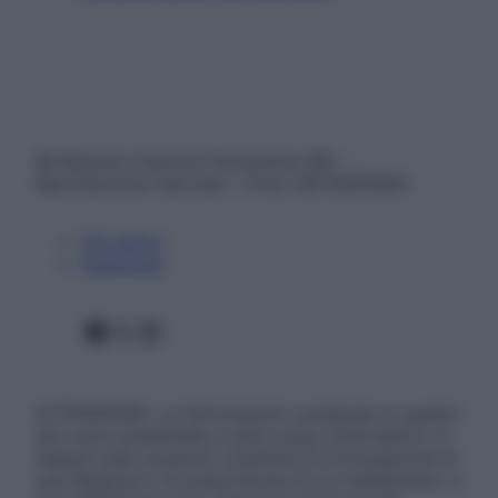
© Belpietro Edizioni Periodiche SRL –
Riproduzione riservata – P.Iva 13673600964
Chi siamo
Pubblicità
Facebook
X
Instagram
ATTENZIONE: Le informazioni contenute in questo
sito sono presentate a solo scopo informativo, in
nessun caso possono costituire la formulazione di
una diagnosi o la prescrizione di un trattamento, e