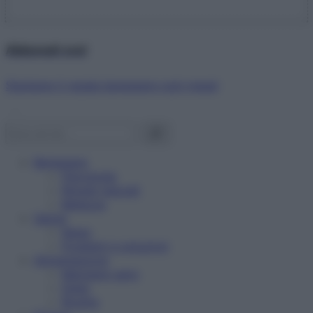
Abbonati ora!
Starbene ti regala benessere ogni mese!
Benessere
Psicologia
Rimedi naturali
Bellezza
Salute
News
Problemi e soluzioni
Alimentazione
Mangiare sano
Diete
Ricette