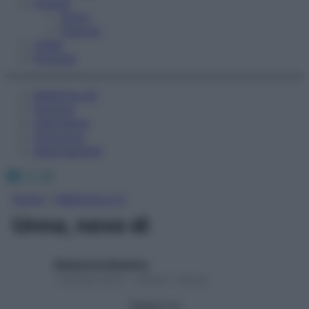
Fitness
Sport
Esercizi
Video
Podcast
Medicina AZ
Farmaci
Calcolatori
Oroscopo
Abbonamenti
Facebook
X
Instagram
Home
»
Medicina A-Z
Unna, nevo di
Redazione Starbene
1 Gennaio 2025 – Lettura 1 minuto
Seguici su