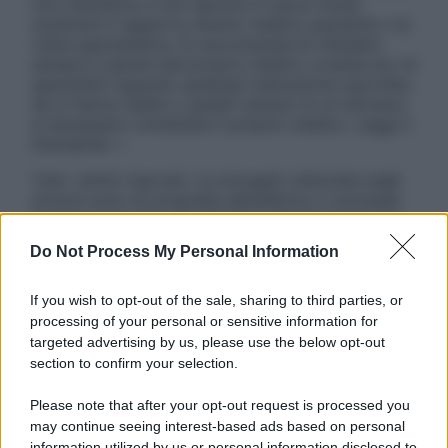
non intendono e non devono in alcun modo
sostituire il rapporto diretto medico-paziente o la
visita specialistica. Si raccomanda di chiedere
sempre il parere del proprio medico curante e/o di
specialisti riguardo qualsiasi indicazione riportata.
Se si hanno dubbi o quesiti sull’uso di un farmaco
è necessario contattare il proprio medico. Leggi il
Disclaimer »
Tutti i diritti riservati. Le immagini utilizzate negli
articoli sono di proprietà dell’editore o concesse
in licenza per l’uso. È vietata la riproduzione non
autorizzata.
Do Not Process My Personal Information
If you wish to opt-out of the sale, sharing to third parties, or
processing of your personal or sensitive information for
Informativa
targeted advertising by us, please use the below opt-out
Privacy Policy
section to confirm your selection.
Cookie Policy
Note Legali
Please note that after your opt-out request is processed you
Preferenze Privacy
may continue seeing interest-based ads based on personal
information utilized by us or personal information disclosed to