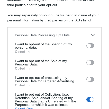
third parties prior to your opt-out.
You may separately opt-out of the further disclosure of your
personal information by third parties on the IAB’s list of
downstream participants.
Personal Data Processing Opt Outs
This information may also be disclosed by us to third parties
on the IAB’s List of Downstream Participants that may further
I want to opt-out of the Sharing of my
disclose it to other third parties.
personal data.
Opted In
Please note that this website/app uses one or more Google
services and may gather and store information including but
I want to opt-out of the Sale of my
Personal Data.
not limited to your visit or usage behaviour. You may click to
Opted In
grant or deny consent to Google and its third-party tags to
use your data for below specified purposes in below Google
I want to opt-out of processing my
consent section.
Personal Data for Targeted Advertising.
Opted In
I want to opt-out of Collection, Use,
Retention, Sale, and/or Sharing of my
Personal Data that Is Unrelated with the
Purposes for which it was collected.
Opted Out