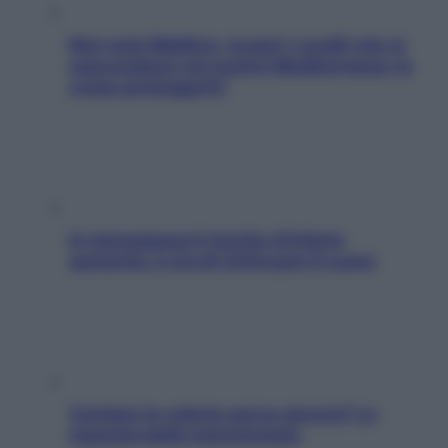
Non solo Maldive: scopri i coralli che si
nascondono nel nostro Mediterraneo (e
come proteggerli)
In menopausa il rischio d’infarto
aumenta: è ora di rinforzare il cuore
Contare le calorie serve ancora? La
risposta della nutrizionista