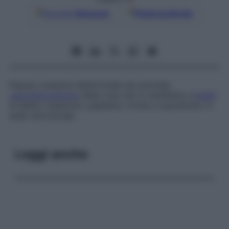
Google
Discover
Fonti preferite
Papula rossastra determinata da anomala
vascolarizzazione
della cute che si manifesta a
livello
di labbro superiore, palpebre, fronte e soprattutto in
sede retronucale.
Leggi anche