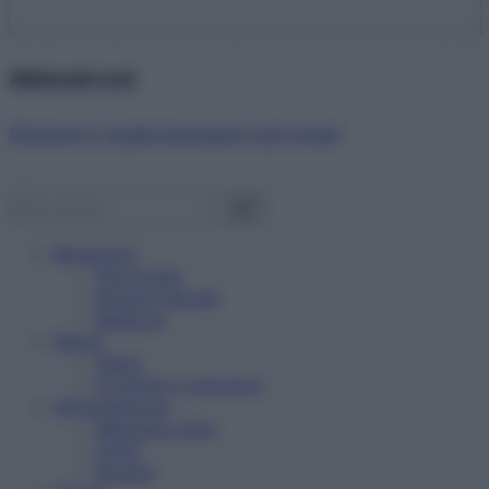
Abbonati ora!
Starbene ti regala benessere ogni mese!
Benessere
Psicologia
Rimedi naturali
Bellezza
Salute
News
Problemi e soluzioni
Alimentazione
Mangiare sano
Diete
Ricette