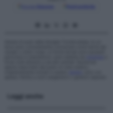
Google
Discover
Fonti preferite
Genere di acari della famiglia Trombiculidae, le cui
larve sono comunemente conosciute come tarma dei
cereali o cimici rosse. Le forme larvali sono parassiti
pericolosi e trasmettono varie malattie da
rickettsia
e
forse virali all’uomo e ad altri animali. Numerose
specie importanti dal punto di vista medico,
originariamente incluse in questo
genere
, sono ora
spesso riferite a nomi subgenerici o generici separati.
Leggi anche