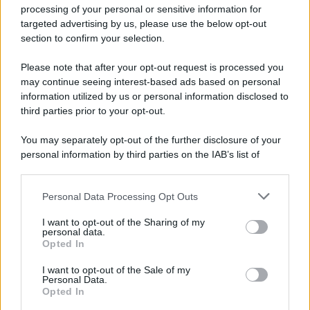
Privacy Policy
processing of your personal or sensitive information for
Cookie Policy
targeted advertising by us, please use the below opt-out
Note Legali
section to confirm your selection.
Preferenze Privacy
Please note that after your opt-out request is processed you
may continue seeing interest-based ads based on personal
information utilized by us or personal information disclosed to
third parties prior to your opt-out.
You may separately opt-out of the further disclosure of your
personal information by third parties on the IAB’s list of
downstream participants.
Personal Data Processing Opt Outs
This information may also be disclosed by us to third parties
on the IAB’s List of Downstream Participants that may further
I want to opt-out of the Sharing of my
disclose it to other third parties.
personal data.
Opted In
Please note that this website/app uses one or more Google
services and may gather and store information including but
I want to opt-out of the Sale of my
Personal Data.
not limited to your visit or usage behaviour. You may click to
Opted In
grant or deny consent to Google and its third-party tags to
use your data for below specified purposes in below Google