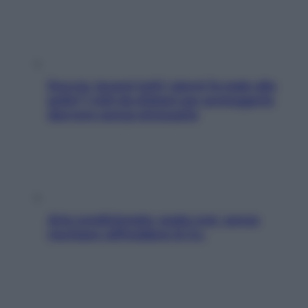
Doccia, lavarsi tutti i giorni fa male alla
pelle? I miti da sfatare per proteggerla
davvero senza stressarla
Aria condizionata: usala così, senza
rischiare raffreddore & Co.