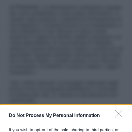
ATTENZIONE: Le informazioni contenute in questo
sito sono presentate a solo scopo informativo, in
nessun caso possono costituire la formulazione di
una diagnosi o la prescrizione di un trattamento, e
non intendono e non devono in alcun modo
sostituire il rapporto diretto medico-paziente o la
visita specialistica. Si raccomanda di chiedere
sempre il parere del proprio medico curante e/o di
specialisti riguardo qualsiasi indicazione riportata.
Se si hanno dubbi o quesiti sull’uso di un farmaco
è necessario contattare il proprio medico. Leggi il
Disclaimer »
Tutti i diritti riservati. Le immagini utilizzate negli
articoli sono di proprietà dell’editore o concesse
in licenza per l’uso. È vietata la riproduzione non
autorizzata.
Do Not Process My Personal Information
Informativa
If you wish to opt-out of the sale, sharing to third parties, or