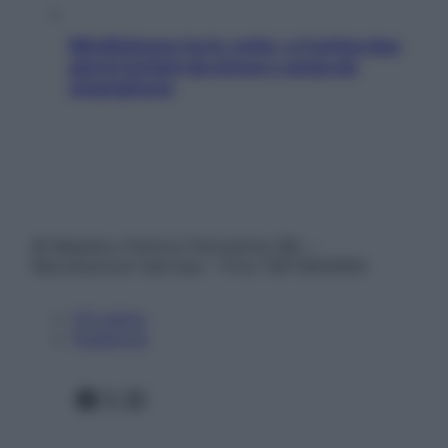
Mindfulness tra le vette: a Cortina due
giorni lontani da stress e ansia da
smartphone
© Belpietro Edizioni Periodiche SRL –
Riproduzione riservata – P.Iva 13673600964
Chi siamo
Pubblicità
Facebook
X
Instagram