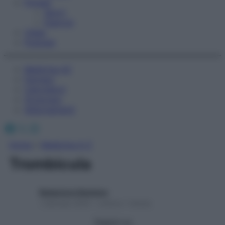
Fitness
Sport
Esercizi
Video
Podcast
Medicina AZ
Farmaci
Calcolatori
Oroscopo
Abbonamenti
Facebook
X
Instagram
Home
»
Medicina A-Z
Trombicula
Redazione Starbene
1 Gennaio 2025 – Lettura 1 minuto
Seguici su