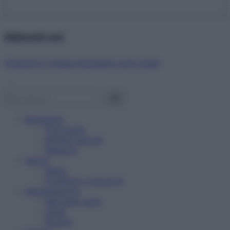
Abbonati ora!
Starbene ti regala benessere ogni mese!
Benessere
Psicologia
Rimedi naturali
Bellezza
Salute
News
Problemi e soluzioni
Alimentazione
Mangiare sano
Diete
Ricette