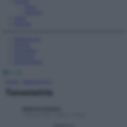
Fitness
Sport
Esercizi
Video
Podcast
Medicina AZ
Farmaci
Calcolatori
Oroscopo
Abbonamenti
Facebook
X
Instagram
Home
»
Medicina A-Z
Tonometria
Redazione Starbene
1 Gennaio 2025 – Lettura 1 minuto
Seguici su