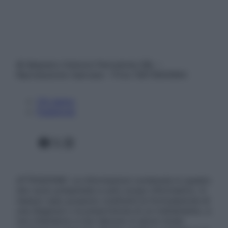
© Belpietro Edizioni Periodiche SRL –
Riproduzione riservata – P.Iva 13673600964
Chi siamo
Pubblicità
Facebook
X
Instagram
ATTENZIONE: Le informazioni contenute in questo
sito sono presentate a solo scopo informativo, in
nessun caso possono costituire la formulazione di
una diagnosi o la prescrizione di un trattamento, e
non intendono e non devono in alcun modo