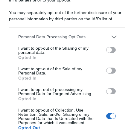
You may separately opt-out of the further disclosure of your
personal information by third parties on the IAB’s list of
downstream participants.
Personal Data Processing Opt Outs
This information may also be disclosed by us to third parties
on the IAB’s List of Downstream Participants that may further
I want to opt-out of the Sharing of my
disclose it to other third parties.
personal data.
Opted In
Please note that this website/app uses one or more Google
services and may gather and store information including but
I want to opt-out of the Sale of my
Personal Data.
not limited to your visit or usage behaviour. You may click to
Opted In
grant or deny consent to Google and its third-party tags to
use your data for below specified purposes in below Google
I want to opt-out of processing my
consent section.
Personal Data for Targeted Advertising.
Opted In
I want to opt-out of Collection, Use,
Retention, Sale, and/or Sharing of my
Personal Data that Is Unrelated with the
Purposes for which it was collected.
Opted Out