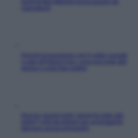
facili di Max Mariola senza pesare gli
ingredienti
Perché la pressione con il caldo scende
e sale all’improvviso: cosa succede alle
donne e cosa fare subito
Doccia, lavarsi tutti i giorni fa male alla
pelle? I miti da sfatare per proteggerla
davvero senza stressarla