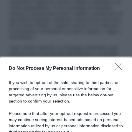
sostituire il rapporto diretto medico-paziente o la
visita specialistica. Si raccomanda di chiedere
sempre il parere del proprio medico curante e/o di
specialisti riguardo qualsiasi indicazione riportata.
Se si hanno dubbi o quesiti sull’uso di un farmaco
è necessario contattare il proprio medico. Leggi il
Disclaimer »
Tutti i diritti riservati. Le immagini utilizzate negli
articoli sono di proprietà dell’editore o concesse
in licenza per l’uso. È vietata la riproduzione non
autorizzata.
Do Not Process My Personal Information
If you wish to opt-out of the sale, sharing to third parties, or
processing of your personal or sensitive information for
Informativa
targeted advertising by us, please use the below opt-out
Privacy Policy
section to confirm your selection.
Cookie Policy
Note Legali
Please note that after your opt-out request is processed you
Preferenze Privacy
may continue seeing interest-based ads based on personal
information utilized by us or personal information disclosed to
third parties prior to your opt-out.