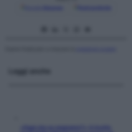
Google
Discover
Fonti preferite
Esame finalizzato a misurare la
pressione oculare
.
Leggi anche
«Oggi che se magnamo?»: 4 ricette