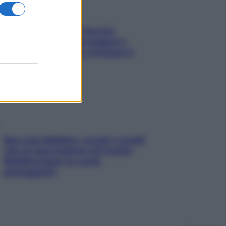
Fame dopo cena? Perché
succede e 6 snack leggeri e
appetitosi che non rovinano il
sonno
Non solo Maldive: scopri i coralli
che si nascondono nel nostro
Mediterraneo (e come
proteggerli)