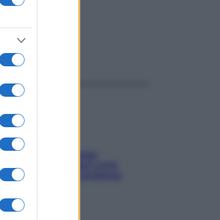
ggi anche
Capelli spezzati lungo
l’attaccatura? Scopri come
risolvere l’annoso problema