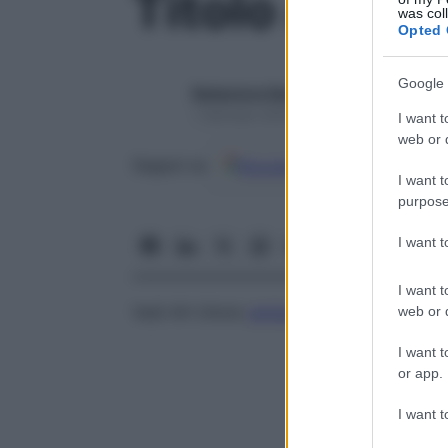
Titolo antist
was col
Opted 
Google 
Redazione Starbene
1 Gennaio 2025 – Lettura 1 minuto
I want t
web or d
Google
Discover
Fon
Seguici su
I want t
purpose
I want 
I want t
Vedi AH (titolo
antistreptoialuronidasi
)
web or d
I want t
or app.
I want t