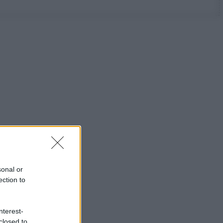
sonal or
ection to
nterest-
closed to