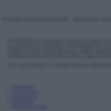
© Belpietro Edizioni Periodiche SRL – Riproduzione riser
ATTENZIONE: Le informazioni contenute in questo sito 
prescrizione di un trattamento, e non intendono e non 
chiedere sempre il parere del proprio medico curante e/o
necessario contattare il proprio medico. Leggi il Discl
Tutti i diritti riservati. Le immagini utilizzate negli ar
Informativa
Privacy Policy
Cookie Policy
Note Legali
Preferenze Privacy