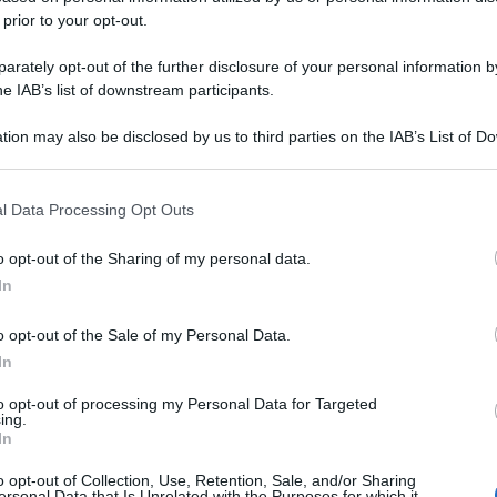
 prior to your opt-out.
rately opt-out of the further disclosure of your personal information by
he IAB’s list of downstream participants.
tion may also be disclosed by us to third parties on the IAB’s List of 
 that may further disclose it to other third parties.
 that this website/app uses one or more Google services and may gath
l Data Processing Opt Outs
including but not limited to your visit or usage behaviour. You may click 
 to Google and its third-party tags to use your data for below specifi
o opt-out of the Sharing of my personal data.
ogle consent section.
In
o opt-out of the Sale of my Personal Data.
In
to opt-out of processing my Personal Data for Targeted
ing.
In
o opt-out of Collection, Use, Retention, Sale, and/or Sharing
ersonal Data that Is Unrelated with the Purposes for which it