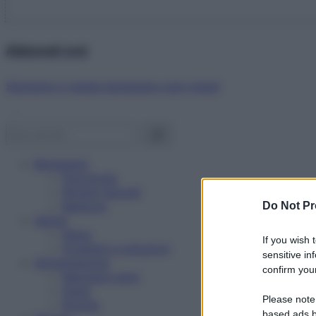
Abbonati ora!
Starbene ti regala benessere ogni mese!
Benessere
Psicologia
Rimedi naturali
Bellezza
Do Not Pr
Salute
News
If you wish 
Problemi e soluzioni
sensitive in
Alimentazione
confirm your
Mangiare sano
Diete
Please note
Ricette
based ads b