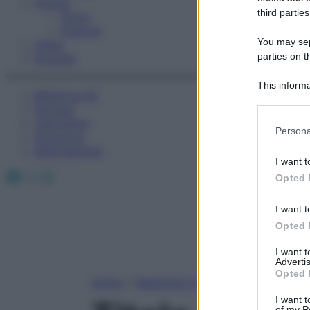
Fitness
third parties
Sport
Esercizi
You may sepa
Video
parties on t
Podcast
This informa
Medicina AZ
Participants
Farmaci
Calcolatori
Please note
Persona
Oroscopo
information 
Abbonamenti
deny consent
I want t
in below Go
Facebook
X
Instagram
Opted 
I want t
Opted 
I want 
Advertis
Opted 
Home
»
Medicina A-Z
I want t
of my P