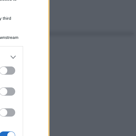
 third
Downstream
er and store
to grant or
ed purposes