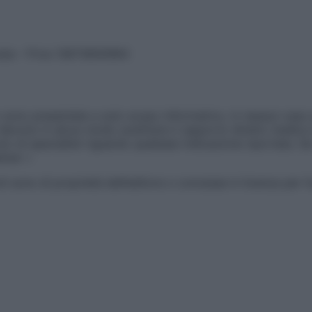
vata – P.Iva 13673600964
sono presentate a solo scopo informativo, in nessun caso p
devono in alcun modo sostituire il rapporto diretto medico-p
 di specialisti riguardo qualsiasi indicazione riportata. Se
aimer »
ticoli sono di proprietà dell’editore o concesse in licenza per 