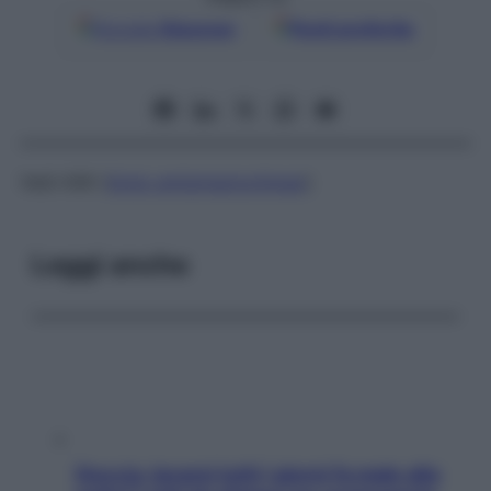
Google
Discover
Fonti preferite
Vedi ASK (
titolo antistreptochinasi
)
Leggi anche
Doccia, lavarsi tutti i giorni fa male alla