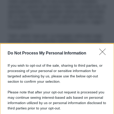
visita specialistica. Si raccomanda di chiedere
sempre il parere del proprio medico curante e/o di
specialisti riguardo qualsiasi indicazione riportata.
Se si hanno dubbi o quesiti sull’uso di un farmaco
è necessario contattare il proprio medico. Leggi il
Disclaimer »
Tutti i diritti riservati. Le immagini utilizzate negli
articoli sono di proprietà dell’editore o concesse
in licenza per l’uso. È vietata la riproduzione non
autorizzata.
Do Not Process My Personal Information
If you wish to opt-out of the sale, sharing to third parties, or
processing of your personal or sensitive information for
Informativa
targeted advertising by us, please use the below opt-out
Privacy Policy
section to confirm your selection.
Cookie Policy
Note Legali
Please note that after your opt-out request is processed you
Preferenze Privacy
may continue seeing interest-based ads based on personal
information utilized by us or personal information disclosed to
third parties prior to your opt-out.