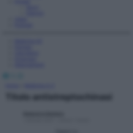
Fitness
Sport
Esercizi
Video
Podcast
Medicina AZ
Farmaci
Calcolatori
Oroscopo
Abbonamenti
Facebook
X
Instagram
Home
»
Medicina A-Z
Titolo antistreptochinasi
Redazione Starbene
1 Gennaio 2025 – Lettura 1 minuto
Seguici su