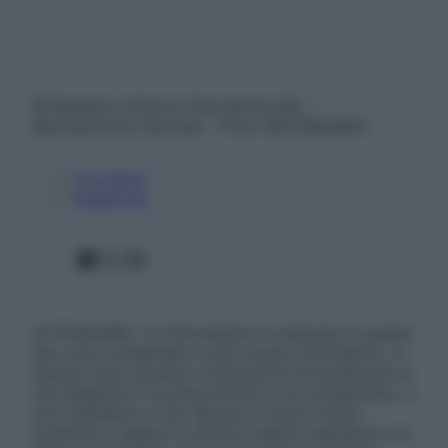
© Belpietro Edizioni Periodiche SRL –
Riproduzione riservata – P.Iva 13673600964
Chi siamo
Pubblicità
Facebook
X
Instagram
ATTENZIONE: Le informazioni contenute in questo
sito sono presentate a solo scopo informativo, in
nessun caso possono costituire la formulazione di
una diagnosi o la prescrizione di un trattamento, e
non intendono e non devono in alcun modo
sostituire il rapporto diretto medico-paziente o la