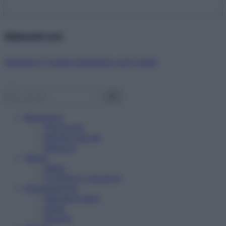
Abbonati ora!
Starbene ti regala benessere ogni mese!
Benessere
Psicologia
Rimedi naturali
Bellezza
Salute
News
Problemi e soluzioni
Alimentazione
Mangiare sano
Diete
Ricette