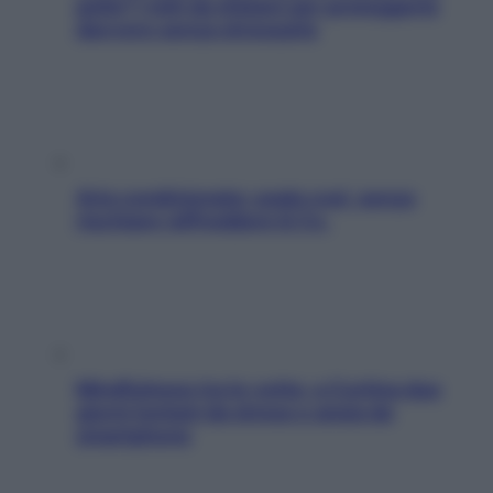
pelle? I miti da sfatare per proteggerla
davvero senza stressarla
Aria condizionata: usala così, senza
rischiare raffreddore & Co.
Mindfulness tra le vette: a Cortina due
giorni lontani da stress e ansia da
smartphone