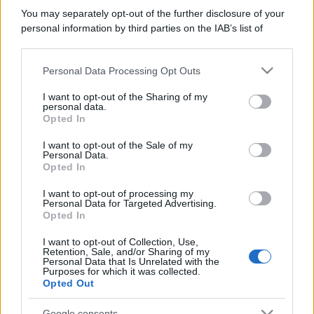
You may separately opt-out of the further disclosure of your
personal information by third parties on the IAB’s list of
downstream participants.
Personal Data Processing Opt Outs
This information may also be disclosed by us to third parties
on the IAB’s List of Downstream Participants that may further
I want to opt-out of the Sharing of my
disclose it to other third parties.
personal data.
Opted In
Please note that this website/app uses one or more Google
services and may gather and store information including but
I want to opt-out of the Sale of my
Personal Data.
not limited to your visit or usage behaviour. You may click to
Opted In
grant or deny consent to Google and its third-party tags to
use your data for below specified purposes in below Google
I want to opt-out of processing my
consent section.
Personal Data for Targeted Advertising.
Opted In
I want to opt-out of Collection, Use,
Retention, Sale, and/or Sharing of my
Personal Data that Is Unrelated with the
Purposes for which it was collected.
Opted Out
Google consents